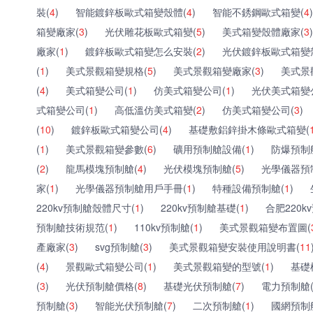
裝(
4
)
智能鍍鋅板歐式箱變殼體(
4
)
智能不銹鋼歐式箱變(
4
)
箱變廠家(
3
)
光伏雕花板歐式箱變(
5
)
美式箱變殼體廠家(
3
)
廠家(
1
)
鍍鋅板歐式箱變怎么安裝(
2
)
光伏鍍鋅板歐式箱變
(
1
)
美式景觀箱變規格(
5
)
美式景觀箱變廠家(
3
)
美式景
(
4
)
美式箱變公司(
1
)
仿美式箱變公司(
1
)
光伏美式箱變
式箱變公司(
1
)
高低溫仿美式箱變(
2
)
仿美式箱變公司(
3
)
(
10
)
鍍鋅板歐式箱變公司(
4
)
基礎敷鋁鋅掛木條歐式箱變(
(
1
)
美式景觀箱變參數(
6
)
礦用預制艙設備(
1
)
防爆預制
(
2
)
龍馬模塊預制艙(
4
)
光伏模塊預制艙(
5
)
光學儀器預
家(
1
)
光學儀器預制艙用戶手冊(
1
)
特種設備預制艙(
1
)
220kv預制艙殼體尺寸(
1
)
220kv預制艙基礎(
1
)
合肥220k
預制艙技術規范(
1
)
110kv預制艙(
1
)
美式景觀箱變布置圖(
產廠家(
3
)
svg預制艙(
3
)
美式景觀箱變安裝使用說明書(
11
(
4
)
景觀歐式箱變公司(
1
)
美式景觀箱變的型號(
1
)
基礎
(
3
)
光伏預制艙價格(
8
)
基礎光伏預制艙(
7
)
電力預制艙
預制艙(
3
)
智能光伏預制艙(
7
)
二次預制艙(
1
)
國網預制