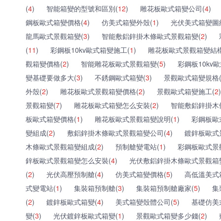
(
4
)
智能箱變的型號和區別(
12
)
雕花板歐式箱變公司(
4
)
鋼板歐式箱變價格(
4
)
仿美式箱變外殼(
1
)
光伏美式箱變圖
龍馬歐式景觀箱變(
3
)
智能敷鋁鋅掛木條歐式景觀箱變(
2
)
(
11
)
彩鋼板10kv歐式箱變施工(
1
)
雕花板歐式景觀箱變結構
觀箱變價格(
2
)
智能雕花板歐式景觀箱變(
5
)
彩鋼板10kv
變基礎要做多大(
3
)
不銹鋼歐式箱變(
3
)
景觀歐式箱變規格
外殼(
2
)
雕花板歐式景觀箱變價格(
2
)
景觀歐式箱變施工(
2
)
景觀箱變(
7
)
雕花板歐式箱變怎么安裝(
2
)
智能敷鋁鋅掛木
板歐式箱變價格(
1
)
雕花板歐式景觀箱變說明(
1
)
彩鋼板歐
變組成(
2
)
敷鋁鋅掛木條歐式景觀箱變公司(
4
)
鍍鋅板歐式
木條歐式景觀箱變組成(
2
)
預制艙變電站(
1
)
彩鋼板歐式景
鋅板歐式景觀箱變怎么安裝(
4
)
光伏敷鋁鋅掛木條歐式景觀箱
(
2
)
光伏高壓預制艙(
4
)
仿美式箱變價格(
5
)
高低溫美式
式變電站(
1
)
集裝箱預制艙(
3
)
集裝箱預制艙廠家(
5
)
集
(
2
)
鍍鋅板歐式箱變(
4
)
美式箱變殼體公司(
5
)
基礎仿美
變(
3
)
光伏鍍鋅板歐式箱變(
1
)
景觀歐式箱變多少錢(
2
)