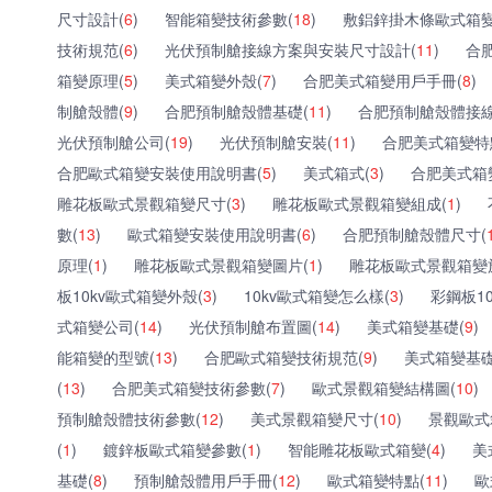
尺寸設計(
6
)
智能箱變技術參數(
18
)
敷鋁鋅掛木條歐式箱變
技術規范(
6
)
光伏預制艙接線方案與安裝尺寸設計(
11
)
合
箱變原理(
5
)
美式箱變外殼(
7
)
合肥美式箱變用戶手冊(
8
)
制艙殼體(
9
)
合肥預制艙殼體基礎(
11
)
合肥預制艙殼體接線
光伏預制艙公司(
19
)
光伏預制艙安裝(
11
)
合肥美式箱變特
合肥歐式箱變安裝使用說明書(
5
)
美式箱式(
3
)
合肥美式箱
雕花板歐式景觀箱變尺寸(
3
)
雕花板歐式景觀箱變組成(
1
)
數(
13
)
歐式箱變安裝使用說明書(
6
)
合肥預制艙殼體尺寸(
原理(
1
)
雕花板歐式景觀箱變圖片(
1
)
雕花板歐式景觀箱變
板10kv歐式箱變外殼(
3
)
10kv歐式箱變怎么樣(
3
)
彩鋼板1
式箱變公司(
14
)
光伏預制艙布置圖(
14
)
美式箱變基礎(
9
)
能箱變的型號(
13
)
合肥歐式箱變技術規范(
9
)
美式箱變基礎
(
13
)
合肥美式箱變技術參數(
7
)
歐式景觀箱變結構圖(
10
)
預制艙殼體技術參數(
12
)
美式景觀箱變尺寸(
10
)
景觀歐式
(
1
)
鍍鋅板歐式箱變參數(
1
)
智能雕花板歐式箱變(
4
)
美
基礎(
8
)
預制艙殼體用戶手冊(
12
)
歐式箱變特點(
11
)
歐