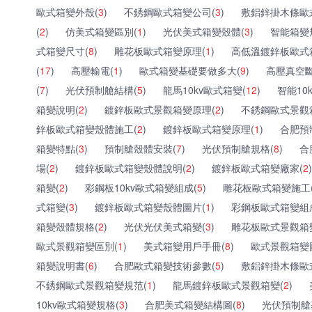
歐式箱變外殼(
3
)
不銹鋼歐式箱變公司(
3
)
敷鋁鋅掛木條歐
(
2
)
仿美式箱變區別(
1
)
光伏美式箱變殼體(
3
)
智能箱變
式箱變尺寸(
8
)
雕花板歐式箱變原理(
1
)
高低溫鍍鋅板歐式
(
17
)
高壓輸電(
1
)
歐式箱變基礎要做多大(
9
)
高壓真空斷
(
7
)
光伏預制艙結構(
5
)
龍馬10kv歐式箱變(
12
)
智能10
箱變說明(
2
)
鍍鋅板歐式景觀箱變原理(
2
)
不銹鋼歐式景觀
鋅板歐式箱變殼體施工(
2
)
鍍鋅板歐式箱變原理(
1
)
合肥預
箱變特點(
3
)
預制艙殼體安裝(
7
)
光伏預制艙規格(
8
)
合
場(
2
)
鍍鋅板歐式箱變殼體說明(
2
)
鍍鋅板歐式箱變廠家(
2
)
箱變(
2
)
彩鋼板10kv歐式箱變組成(
5
)
雕花板歐式箱變施工
式箱變(
3
)
鍍鋅板歐式箱變殼體圖片(
1
)
彩鋼板歐式箱變組
箱變殼體規格(
2
)
光伏光伏美式箱變(
3
)
雕花板歐式景觀箱
歐式景觀箱變區別(
1
)
美式箱變用戶手冊(
8
)
歐式景觀箱變
箱變說明書(
6
)
合肥歐式箱變技術參數(
5
)
敷鋁鋅掛木條歐
不銹鋼歐式景觀箱變規范(
1
)
龍馬鍍鋅板歐式景觀箱變(
2
)
10kv歐式箱變規格(
3
)
合肥美式箱變結構圖(
8
)
光伏預制艙