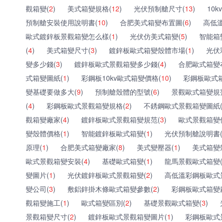
觀箱變(
2
)
美式箱變規格(
12
)
光伏預制艙尺寸(
13
)
10
預制艙安裝使用說明書(
10
)
合肥美式箱變布置圖(
6
)
高低溫
歐式鍍鋅板景觀箱變怎么樣(
1
)
光伏仿美式箱變(
5
)
智能箱
(
4
)
美式箱變尺寸(
3
)
鍍鋅板歐式箱變殼體市場(
1
)
光伏
變多少錢(
3
)
鍍鋅板歐式景觀箱變多少錢(
4
)
合肥歐式箱變
式箱變圖紙(
1
)
彩鋼板10kv歐式箱變價格(
10
)
彩鋼板歐式
變基礎要做多大(
9
)
預制艙殼體的型號(
6
)
景觀歐式箱變規
(
4
)
彩鋼板歐式景觀箱變規格(
2
)
不銹鋼歐式景觀箱變圖紙
觀箱變廠家(
4
)
鍍鋅板歐式景觀箱變規范(
3
)
歐式景觀箱變
變殼體價格(
1
)
智能鍍鋅板歐式箱變(
1
)
光伏預制艙說明書
原理(
1
)
合肥美式箱變廠家(
8
)
美式變壓器(
1
)
美式箱變
歐式景觀箱變安裝(
4
)
基礎歐式箱變(
1
)
龍馬景觀歐式箱變
變圖片(
1
)
光伏鍍鋅板歐式景觀箱變(
2
)
高低溫彩鋼板歐式
變公司(
3
)
敷鋁鋅掛木條歐式箱變參數(
2
)
彩鋼板歐式箱變
觀箱變施工(
1
)
歐式箱變區別(
2
)
基礎景觀歐式箱變(
3
)
景觀箱變尺寸(
2
)
鍍鋅板歐式景觀箱變圖片(
1
)
彩鋼板歐式