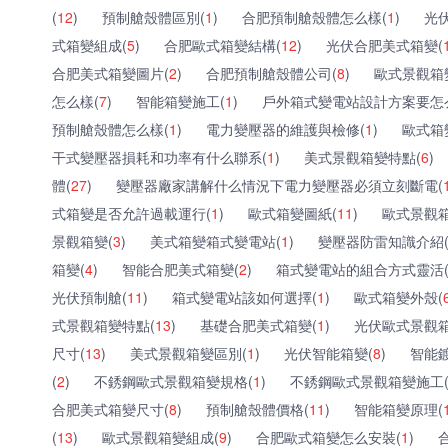
(
12
)
預制艙殼體區別(
1
)
合肥預制艙殼體怎么樣(
1
)
光
式箱變組成(
5
)
合肥歐式箱變結構(
12
)
光伏合肥美式箱變(
合肥美式箱變圖片(
2
)
合肥預制艙殼體公司(
8
)
歐式景觀箱
怎么樣(
7
)
智能箱變施工(
1
)
戶外箱式變電站設計方案要怎
預制艙殼體怎么樣(
1
)
電力變壓器的維護與檢修(
1
)
歐式箱
干式變壓器損耗和功率有什么聯系(
1
)
美式景觀箱變特點(
6
)
體(
27
)
變壓器廠家講解什么情況下電力變壓器必須立刻斷電(
式箱變是否允許過載運行(
1
)
歐式箱變圖紙(
11
)
歐式景觀箱
景觀箱變(
3
)
美式箱變箱式變電站(
1
)
變壓器防雷知識介紹
箱變(
4
)
智能合肥美式箱變(
2
)
箱式變電站的組合方式靈活
光伏預制艙(
11
)
箱式變電站該如何選擇(
1
)
歐式箱變外殼(
式景觀箱變特點(
13
)
基礎合肥美式箱變(
1
)
光伏歐式景觀箱
尺寸(
13
)
美式景觀箱變區別(
1
)
光伏智能箱變(
8
)
智能
(
2
)
不銹鋼歐式景觀箱變規格(
1
)
不銹鋼歐式景觀箱變施工
合肥美式箱變尺寸(
8
)
預制艙殼體價格(
11
)
智能箱變原理(
(
13
)
歐式景觀箱變組成(
9
)
合肥歐式箱變怎么安裝(
1
)