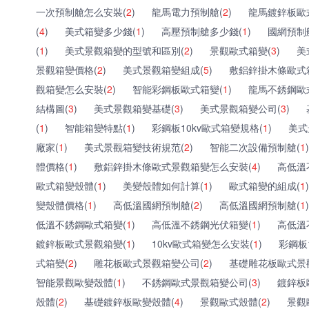
一次預制艙怎么安裝(
2
)
龍馬電力預制艙(
2
)
龍馬鍍鋅板歐
(
4
)
美式箱變多少錢(
1
)
高壓預制艙多少錢(
1
)
國網預制
(
1
)
美式景觀箱變的型號和區別(
2
)
景觀歐式箱變(
3
)
美
景觀箱變價格(
2
)
美式景觀箱變組成(
5
)
敷鋁鋅掛木條歐式
觀箱變怎么安裝(
2
)
智能彩鋼板歐式箱變(
1
)
龍馬不銹鋼歐
結構圖(
3
)
美式景觀箱變基礎(
3
)
美式景觀箱變公司(
3
)
(
1
)
智能箱變特點(
1
)
彩鋼板10kv歐式箱變規格(
1
)
美式
廠家(
1
)
美式景觀箱變技術規范(
2
)
智能二次設備預制艙(
1
)
體價格(
1
)
敷鋁鋅掛木條歐式景觀箱變怎么安裝(
4
)
高低溫
歐式箱變殼體(
1
)
美變殼體如何計算(
1
)
歐式箱變的組成(
1
)
變殼體價格(
1
)
高低溫國網預制艙(
2
)
高低溫國網預制艙(
1
)
低溫不銹鋼歐式箱變(
1
)
高低溫不銹鋼光伏箱變(
1
)
高低溫
鍍鋅板歐式景觀箱變(
1
)
10kv歐式箱變怎么安裝(
1
)
彩鋼板
式箱變(
2
)
雕花板歐式景觀箱變公司(
2
)
基礎雕花板歐式景
智能景觀歐變殼體(
1
)
不銹鋼歐式景觀箱變公司(
3
)
鍍鋅板
殼體(
2
)
基礎鍍鋅板歐變殼體(
4
)
景觀歐式殼體(
2
)
景觀