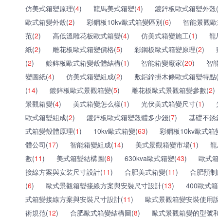
仿美式箱變原理(
4
)
龍馬美式箱變(
4
)
鍍鋅板歐式箱變外殼
歐式箱變外殼(
2
)
彩鋼板10kv歐式箱變區別(
6
)
智能景觀歐
范(
2
)
高低溫雕花板歐式箱變(
4
)
仿美式箱變施工(
1
)
龍
紙(
2
)
雕花板歐式箱變價格(
5
)
彩鋼板歐式箱變原理(
2
)
(
2
)
鍍鋅板歐式箱變殼體結構(
1
)
智能箱變廠家(
20
)
智
變圖紙(
4
)
仿美式箱變組成(
2
)
敷鋁鋅掛木條歐式箱變特點
(
14
)
鍍鋅板歐式景觀箱變(
5
)
雕花板歐式景觀箱變參數(
2
)
景觀箱變(
4
)
美式箱變怎么樣(
1
)
光伏美式箱變尺寸(
1
)
歐式箱變組成(
2
)
鍍鋅板歐式箱變殼體多少錢(
7
)
基礎不銹
式箱變殼體原理(
1
)
10kv歐式箱變(
63
)
彩鋼板10kv歐式箱
體公司(
17
)
智能箱變組成(
14
)
美式景觀箱變市場(
1
)
龍
數(
11
)
美式箱變結構圖(
8
)
630kva歐式箱變(
43
)
歐式箱
接線方案與安裝尺寸設計(
11
)
合肥美式箱變(
11
)
合肥預制
(
6
)
歐式景觀箱變接線方案與安裝尺寸設計(
13
)
400歐式箱
式箱變接線方案與安裝尺寸設計(
11
)
歐式景觀箱變安裝使用說
術規范(
12
)
合肥歐式箱變結構圖(
8
)
歐式景觀箱變的型號和