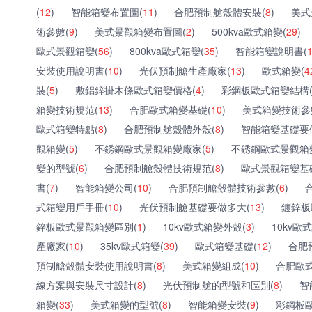
(
12
)
智能箱變布置圖(
11
)
合肥預制艙殼體安裝(
8
)
美式
術參數(
9
)
美式景觀箱變布置圖(
2
)
500kva歐式箱變(
29
)
歐式景觀箱變(
56
)
800kva歐式箱變(
35
)
智能箱變說明書(
安裝使用說明書(
10
)
光伏預制艙生產廠家(
13
)
歐式箱變(
4
裝(
5
)
敷鋁鋅掛木條歐式箱變價格(
4
)
彩鋼板歐式箱變結構
箱變技術規范(
13
)
合肥歐式箱變基礎(
10
)
美式箱變技術參
歐式箱變特點(
8
)
合肥預制艙殼體外殼(
8
)
智能箱變基礎要
觀箱變(
5
)
不銹鋼歐式景觀箱變廠家(
5
)
不銹鋼歐式景觀箱
變的型號(
6
)
合肥預制艙殼體技術規范(
8
)
歐式景觀箱變基
書(
7
)
智能箱變公司(
10
)
合肥預制艙殼體技術參數(
6
)
式箱變用戶手冊(
10
)
光伏預制艙基礎要做多大(
13
)
鍍鋅板
鋅板歐式景觀箱變區別(
1
)
10kv歐式箱變外殼(
3
)
10kv歐
產廠家(
10
)
35kv歐式箱變(
39
)
歐式箱變基礎(
12
)
合肥
預制艙殼體安裝使用說明書(
8
)
美式箱變組成(
10
)
合肥歐
線方案與安裝尺寸設計(
8
)
光伏預制艙的型號和區別(
8
)
智
箱變(
33
)
美式箱變的型號(
8
)
智能箱變安裝(
9
)
彩鋼板