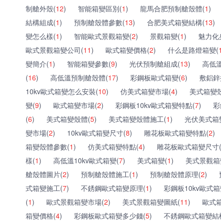
制艙外殼(
12
)
智能箱變區別(
1
)
龍馬合肥預制艙殼體(
1
)
結構組成(
1
)
預制艙殼體參數(
13
)
合肥美式箱變結構(
13
)
變怎么樣(
1
)
智能歐式景觀箱變(
2
)
景觀箱變(
1
)
魅力化
歐式景觀箱變公司(
11
)
歐式箱變價格(
2
)
什么是路燈箱變(
變簡介(
1
)
智能箱變參數(
9
)
光伏預制艙組成(
13
)
高低
(
16
)
高低溫預制艙殼體(
17
)
彩鋼板歐式箱變(
6
)
敷鋁鋅
10kv歐式箱變怎么安裝(
10
)
仿美式箱變市場(
4
)
美式箱變
變(
9
)
歐式箱變市場(
2
)
彩鋼板10kv歐式箱變特點(
7
)
彩
(
6
)
美式箱變殼體(
5
)
美式箱變殼體施工(
1
)
光伏美式箱
變市場(
2
)
10kv歐式箱變尺寸(
8
)
雕花板歐式箱變特點(
2
)
箱變殼體參數(
1
)
仿美式箱變特點(
4
)
雕花板歐式箱變尺寸
樣(
1
)
高低溫10kv歐式箱變(
7
)
美式箱變(
1
)
美式景觀箱
艙殼體圖片(
2
)
預制艙殼體施工(
1
)
預制艙殼體原理(
2
)
式箱變施工(
7
)
不銹鋼歐式箱變原理(
1
)
彩鋼板10kv歐式箱
(
1
)
歐式景觀箱變市場(
2
)
美式景觀箱變圖紙(
11
)
歐式
箱變價格(
4
)
彩鋼板歐式箱變多少錢(
5
)
不銹鋼歐式箱變結