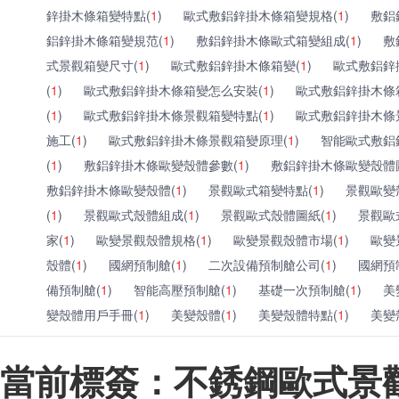
鋅掛木條箱變特點(
1
)
歐式敷鋁鋅掛木條箱變規格(
1
)
敷鋁
鋁鋅掛木條箱變規范(
1
)
敷鋁鋅掛木條歐式箱變組成(
1
)
敷
式景觀箱變尺寸(
1
)
歐式敷鋁鋅掛木條箱變(
1
)
歐式敷鋁鋅
(
1
)
歐式敷鋁鋅掛木條箱變怎么安裝(
1
)
歐式敷鋁鋅掛木條
(
1
)
歐式敷鋁鋅掛木條景觀箱變特點(
1
)
歐式敷鋁鋅掛木條
施工(
1
)
歐式敷鋁鋅掛木條景觀箱變原理(
1
)
智能歐式敷鋁
(
1
)
敷鋁鋅掛木條歐變殼體參數(
1
)
敷鋁鋅掛木條歐變殼體
敷鋁鋅掛木條歐變殼體(
1
)
景觀歐式箱變特點(
1
)
景觀歐變
(
1
)
景觀歐式殼體組成(
1
)
景觀歐式殼體圖紙(
1
)
景觀歐
家(
1
)
歐變景觀殼體規格(
1
)
歐變景觀殼體市場(
1
)
歐變
殼體(
1
)
國網預制艙(
1
)
二次設備預制艙公司(
1
)
國網預
備預制艙(
1
)
智能高壓預制艙(
1
)
基礎一次預制艙(
1
)
美
變殼體用戶手冊(
1
)
美變殼體(
1
)
美變殼體特點(
1
)
美變
當前標簽：不銹鋼歐式景