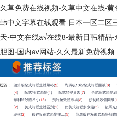
久草免费在线视频-久草中文在线-黄
韩中文字幕在线观看-日本一区二区
天-中文在线а√在线8-最新日韩精品-
胆图-国内av网站-久久最新免费视频
標簽：
鍍鋅板歐式箱變殼體規格(
2
)
彩鋼板10kv歐式箱變圖紙(
6
)
(
4
)
歐式/美式箱變(
1
)
歐式箱變參數(
7
)
合肥歐式箱變組
預制艙殼體尺寸(
13
)
預制艙殼體市場(
2
)
預制艙殼體圖紙(
(
2
)
美式箱變殼體區別(
1
)
仿美式箱變多少錢(
5
)
龍馬光
結構(
2
)
鍍鋅板歐式箱變施工(
5
)
龍馬鍍鋅板歐式箱變殼體