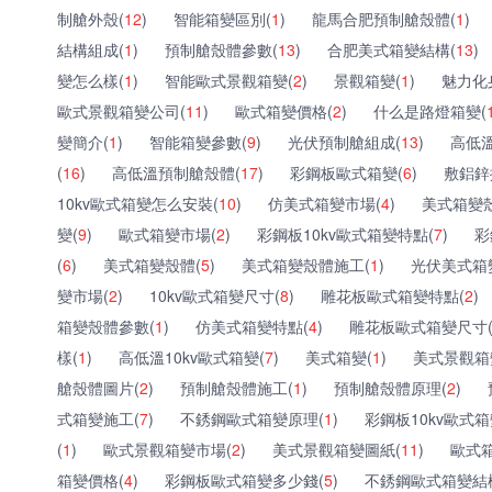
制艙外殼(
12
)
智能箱變區別(
1
)
龍馬合肥預制艙殼體(
1
)
結構組成(
1
)
預制艙殼體參數(
13
)
合肥美式箱變結構(
13
)
變怎么樣(
1
)
智能歐式景觀箱變(
2
)
景觀箱變(
1
)
魅力化
歐式景觀箱變公司(
11
)
歐式箱變價格(
2
)
什么是路燈箱變(
變簡介(
1
)
智能箱變參數(
9
)
光伏預制艙組成(
13
)
高低
(
16
)
高低溫預制艙殼體(
17
)
彩鋼板歐式箱變(
6
)
敷鋁鋅
10kv歐式箱變怎么安裝(
10
)
仿美式箱變市場(
4
)
美式箱變
變(
9
)
歐式箱變市場(
2
)
彩鋼板10kv歐式箱變特點(
7
)
彩
(
6
)
美式箱變殼體(
5
)
美式箱變殼體施工(
1
)
光伏美式箱
變市場(
2
)
10kv歐式箱變尺寸(
8
)
雕花板歐式箱變特點(
2
)
箱變殼體參數(
1
)
仿美式箱變特點(
4
)
雕花板歐式箱變尺寸
樣(
1
)
高低溫10kv歐式箱變(
7
)
美式箱變(
1
)
美式景觀箱
艙殼體圖片(
2
)
預制艙殼體施工(
1
)
預制艙殼體原理(
2
)
式箱變施工(
7
)
不銹鋼歐式箱變原理(
1
)
彩鋼板10kv歐式箱
(
1
)
歐式景觀箱變市場(
2
)
美式景觀箱變圖紙(
11
)
歐式
箱變價格(
4
)
彩鋼板歐式箱變多少錢(
5
)
不銹鋼歐式箱變結