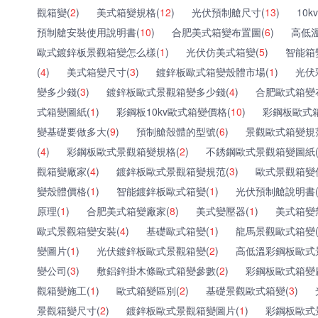
觀箱變(
2
)
美式箱變規格(
12
)
光伏預制艙尺寸(
13
)
10
預制艙安裝使用說明書(
10
)
合肥美式箱變布置圖(
6
)
高低溫
歐式鍍鋅板景觀箱變怎么樣(
1
)
光伏仿美式箱變(
5
)
智能箱
(
4
)
美式箱變尺寸(
3
)
鍍鋅板歐式箱變殼體市場(
1
)
光伏
變多少錢(
3
)
鍍鋅板歐式景觀箱變多少錢(
4
)
合肥歐式箱變
式箱變圖紙(
1
)
彩鋼板10kv歐式箱變價格(
10
)
彩鋼板歐式
變基礎要做多大(
9
)
預制艙殼體的型號(
6
)
景觀歐式箱變規
(
4
)
彩鋼板歐式景觀箱變規格(
2
)
不銹鋼歐式景觀箱變圖紙
觀箱變廠家(
4
)
鍍鋅板歐式景觀箱變規范(
3
)
歐式景觀箱變
變殼體價格(
1
)
智能鍍鋅板歐式箱變(
1
)
光伏預制艙說明書
原理(
1
)
合肥美式箱變廠家(
8
)
美式變壓器(
1
)
美式箱變
歐式景觀箱變安裝(
4
)
基礎歐式箱變(
1
)
龍馬景觀歐式箱變
變圖片(
1
)
光伏鍍鋅板歐式景觀箱變(
2
)
高低溫彩鋼板歐式
變公司(
3
)
敷鋁鋅掛木條歐式箱變參數(
2
)
彩鋼板歐式箱變
觀箱變施工(
1
)
歐式箱變區別(
2
)
基礎景觀歐式箱變(
3
)
景觀箱變尺寸(
2
)
鍍鋅板歐式景觀箱變圖片(
1
)
彩鋼板歐式