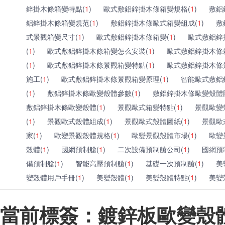
鋅掛木條箱變特點(
1
)
歐式敷鋁鋅掛木條箱變規格(
1
)
敷鋁
鋁鋅掛木條箱變規范(
1
)
敷鋁鋅掛木條歐式箱變組成(
1
)
敷
式景觀箱變尺寸(
1
)
歐式敷鋁鋅掛木條箱變(
1
)
歐式敷鋁鋅
(
1
)
歐式敷鋁鋅掛木條箱變怎么安裝(
1
)
歐式敷鋁鋅掛木條
(
1
)
歐式敷鋁鋅掛木條景觀箱變特點(
1
)
歐式敷鋁鋅掛木條
施工(
1
)
歐式敷鋁鋅掛木條景觀箱變原理(
1
)
智能歐式敷鋁
(
1
)
敷鋁鋅掛木條歐變殼體參數(
1
)
敷鋁鋅掛木條歐變殼體
敷鋁鋅掛木條歐變殼體(
1
)
景觀歐式箱變特點(
1
)
景觀歐變
(
1
)
景觀歐式殼體組成(
1
)
景觀歐式殼體圖紙(
1
)
景觀歐
家(
1
)
歐變景觀殼體規格(
1
)
歐變景觀殼體市場(
1
)
歐變
殼體(
1
)
國網預制艙(
1
)
二次設備預制艙公司(
1
)
國網預
備預制艙(
1
)
智能高壓預制艙(
1
)
基礎一次預制艙(
1
)
美
變殼體用戶手冊(
1
)
美變殼體(
1
)
美變殼體特點(
1
)
美變
當前標簽：鍍鋅板歐變殼