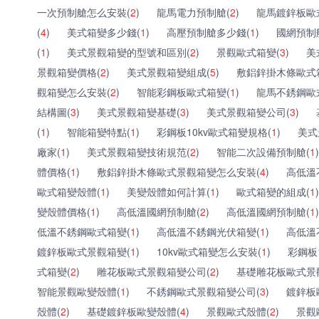
一次預制艙怎么安裝(
2
)
龍馬電力預制艙(
2
)
龍馬鍍鋅板歐
(
4
)
美式箱變多少錢(
1
)
高壓預制艙多少錢(
1
)
國網預制
(
1
)
美式景觀箱變的型號和區別(
2
)
景觀歐式箱變(
3
)
美
景觀箱變價格(
2
)
美式景觀箱變組成(
5
)
敷鋁鋅掛木條歐式
觀箱變怎么安裝(
2
)
智能彩鋼板歐式箱變(
1
)
龍馬不銹鋼歐
結構圖(
3
)
美式景觀箱變基礎(
3
)
美式景觀箱變公司(
3
)
(
1
)
智能箱變特點(
1
)
彩鋼板10kv歐式箱變規格(
1
)
美式
廠家(
1
)
美式景觀箱變技術規范(
2
)
智能二次設備預制艙(
1
)
體價格(
1
)
敷鋁鋅掛木條歐式景觀箱變怎么安裝(
4
)
高低溫
歐式箱變殼體(
1
)
美變殼體如何計算(
1
)
歐式箱變的組成(
1
)
變殼體價格(
1
)
高低溫國網預制艙(
2
)
高低溫國網預制艙(
1
)
低溫不銹鋼歐式箱變(
1
)
高低溫不銹鋼光伏箱變(
1
)
高低溫
鍍鋅板歐式景觀箱變(
1
)
10kv歐式箱變怎么安裝(
1
)
彩鋼板
式箱變(
2
)
雕花板歐式景觀箱變公司(
2
)
基礎雕花板歐式景
智能景觀歐變殼體(
1
)
不銹鋼歐式景觀箱變公司(
3
)
鍍鋅板
殼體(
2
)
基礎鍍鋅板歐變殼體(
4
)
景觀歐式殼體(
2
)
景觀