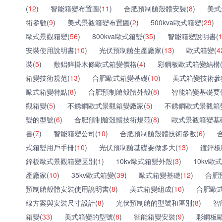
(
12
)
智能箱變布置圖(
11
)
合肥預制艙殼體安裝(
8
)
美式
術參數(
9
)
美式景觀箱變布置圖(
2
)
500kva歐式箱變(
29
)
歐式景觀箱變(
56
)
800kva歐式箱變(
35
)
智能箱變說明書(
安裝使用說明書(
10
)
光伏預制艙生產廠家(
13
)
歐式箱變(
4
裝(
5
)
敷鋁鋅掛木條歐式箱變價格(
4
)
彩鋼板歐式箱變結構
箱變技術規范(
13
)
合肥歐式箱變基礎(
10
)
美式箱變技術參
歐式箱變特點(
8
)
合肥預制艙殼體外殼(
8
)
智能箱變基礎要
觀箱變(
5
)
不銹鋼歐式景觀箱變廠家(
5
)
不銹鋼歐式景觀箱
變的型號(
6
)
合肥預制艙殼體技術規范(
8
)
歐式景觀箱變基
書(
7
)
智能箱變公司(
10
)
合肥預制艙殼體技術參數(
6
)
式箱變用戶手冊(
10
)
光伏預制艙基礎要做多大(
13
)
鍍鋅板
鋅板歐式景觀箱變區別(
1
)
10kv歐式箱變外殼(
3
)
10kv歐
產廠家(
10
)
35kv歐式箱變(
39
)
歐式箱變基礎(
12
)
合肥
預制艙殼體安裝使用說明書(
8
)
美式箱變組成(
10
)
合肥歐
線方案與安裝尺寸設計(
8
)
光伏預制艙的型號和區別(
8
)
智
箱變(
33
)
美式箱變的型號(
8
)
智能箱變安裝(
9
)
彩鋼板