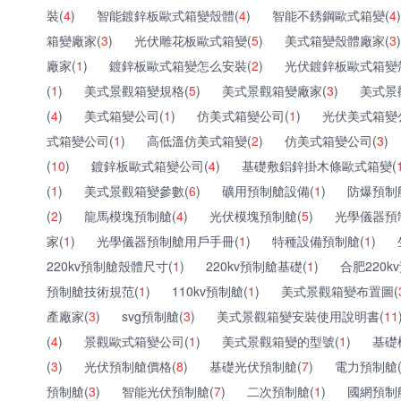
裝(
4
)
智能鍍鋅板歐式箱變殼體(
4
)
智能不銹鋼歐式箱變(
4
)
箱變廠家(
3
)
光伏雕花板歐式箱變(
5
)
美式箱變殼體廠家(
3
)
廠家(
1
)
鍍鋅板歐式箱變怎么安裝(
2
)
光伏鍍鋅板歐式箱變
(
1
)
美式景觀箱變規格(
5
)
美式景觀箱變廠家(
3
)
美式景
(
4
)
美式箱變公司(
1
)
仿美式箱變公司(
1
)
光伏美式箱變
式箱變公司(
1
)
高低溫仿美式箱變(
2
)
仿美式箱變公司(
3
)
(
10
)
鍍鋅板歐式箱變公司(
4
)
基礎敷鋁鋅掛木條歐式箱變(
(
1
)
美式景觀箱變參數(
6
)
礦用預制艙設備(
1
)
防爆預制
(
2
)
龍馬模塊預制艙(
4
)
光伏模塊預制艙(
5
)
光學儀器預
家(
1
)
光學儀器預制艙用戶手冊(
1
)
特種設備預制艙(
1
)
220kv預制艙殼體尺寸(
1
)
220kv預制艙基礎(
1
)
合肥220k
預制艙技術規范(
1
)
110kv預制艙(
1
)
美式景觀箱變布置圖(
產廠家(
3
)
svg預制艙(
3
)
美式景觀箱變安裝使用說明書(
11
(
4
)
景觀歐式箱變公司(
1
)
美式景觀箱變的型號(
1
)
基礎
(
3
)
光伏預制艙價格(
8
)
基礎光伏預制艙(
7
)
電力預制艙
預制艙(
3
)
智能光伏預制艙(
7
)
二次預制艙(
1
)
國網預制