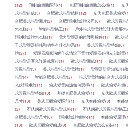
(
12
)
預制艙殼體區別(
1
)
合肥預制艙殼體怎么樣(
1
)
光
式箱變組成(
5
)
合肥歐式箱變結構(
12
)
光伏合肥美式箱變(
合肥美式箱變圖片(
2
)
合肥預制艙殼體公司(
8
)
歐式景觀箱
怎么樣(
7
)
智能箱變施工(
1
)
戶外箱式變電站設計方案要怎
預制艙殼體怎么樣(
1
)
電力變壓器的維護與檢修(
1
)
歐式箱
干式變壓器損耗和功率有什么聯系(
1
)
美式景觀箱變特點(
6
)
體(
27
)
變壓器廠家講解什么情況下電力變壓器必須立刻斷電(
式箱變是否允許過載運行(
1
)
歐式箱變圖紙(
11
)
歐式景觀箱
景觀箱變(
3
)
美式箱變箱式變電站(
1
)
變壓器防雷知識介紹
箱變(
4
)
智能合肥美式箱變(
2
)
箱式變電站的組合方式靈活
光伏預制艙(
11
)
箱式變電站該如何選擇(
1
)
歐式箱變外殼(
式景觀箱變特點(
13
)
基礎合肥美式箱變(
1
)
光伏歐式景觀箱
尺寸(
13
)
美式景觀箱變區別(
1
)
光伏智能箱變(
8
)
智能
(
2
)
不銹鋼歐式景觀箱變規格(
1
)
不銹鋼歐式景觀箱變施工
合肥美式箱變尺寸(
8
)
預制艙殼體價格(
11
)
智能箱變原理(
(
13
)
歐式景觀箱變組成(
9
)
合肥歐式箱變怎么安裝(
1
)