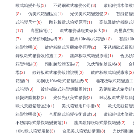
歐式箱變外殼(
3
)
不銹鋼歐式箱變公司(
3
)
敷鋁鋅掛木條歐
(
2
)
仿美式箱變區別(
1
)
光伏美式箱變殼體(
3
)
智能箱變
式箱變尺寸(
8
)
雕花板歐式箱變原理(
1
)
高低溫鍍鋅板歐式
(
17
)
高壓輸電(
1
)
歐式箱變基礎要做多大(
9
)
高壓真空斷
(
7
)
光伏預制艙結構(
5
)
龍馬10kv歐式箱變(
12
)
智能10
箱變說明(
2
)
鍍鋅板歐式景觀箱變原理(
2
)
不銹鋼歐式景觀
鋅板歐式箱變殼體施工(
2
)
鍍鋅板歐式箱變原理(
1
)
合肥預
箱變特點(
3
)
預制艙殼體安裝(
7
)
光伏預制艙規格(
8
)
合
場(
2
)
鍍鋅板歐式箱變殼體說明(
2
)
鍍鋅板歐式箱變廠家(
2
)
箱變(
2
)
彩鋼板10kv歐式箱變組成(
5
)
雕花板歐式箱變施工
式箱變(
3
)
鍍鋅板歐式箱變殼體圖片(
1
)
彩鋼板歐式箱變組
箱變殼體規格(
2
)
光伏光伏美式箱變(
3
)
雕花板歐式景觀箱
歐式景觀箱變區別(
1
)
美式箱變用戶手冊(
8
)
歐式景觀箱變
箱變說明書(
6
)
合肥歐式箱變技術參數(
5
)
敷鋁鋅掛木條歐
不銹鋼歐式景觀箱變規范(
1
)
龍馬鍍鋅板歐式景觀箱變(
2
)
10kv歐式箱變規格(
3
)
合肥美式箱變結構圖(
8
)
光伏預制艙