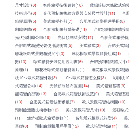
尺寸設計(
6
)
智能箱變技術參數(
18
)
敷鋁鋅掛木條歐式箱變
技術規范(
6
)
光伏預制艙接線方案與安裝尺寸設計(
11
)
合
箱變原理(
5
)
美式箱變外殼(
7
)
合肥美式箱變用戶手冊(
8
)
制艙殼體(
9
)
合肥預制艙殼體基礎(
11
)
合肥預制艙殼體接線
光伏預制艙公司(
19
)
光伏預制艙安裝(
11
)
合肥美式箱變特
合肥歐式箱變安裝使用說明書(
5
)
美式箱式(
3
)
合肥美式箱
雕花板歐式景觀箱變尺寸(
3
)
雕花板歐式景觀箱變組成(
1
)
數(
13
)
歐式箱變安裝使用說明書(
6
)
合肥預制艙殼體尺寸(
原理(
1
)
雕花板歐式景觀箱變圖片(
1
)
雕花板歐式景觀箱變
板10kv歐式箱變外殼(
3
)
10kv歐式箱變怎么樣(
3
)
彩鋼板1
式箱變公司(
14
)
光伏預制艙布置圖(
14
)
美式箱變基礎(
9
)
能箱變的型號(
13
)
合肥歐式箱變技術規范(
9
)
美式箱變基礎
(
13
)
合肥美式箱變技術參數(
7
)
歐式景觀箱變結構圖(
10
)
預制艙殼體技術參數(
12
)
美式景觀箱變尺寸(
10
)
景觀歐式
(
1
)
鍍鋅板歐式箱變參數(
1
)
智能雕花板歐式箱變(
4
)
美
基礎(
8
)
預制艙殼體用戶手冊(
12
)
歐式箱變特點(
11
)
歐