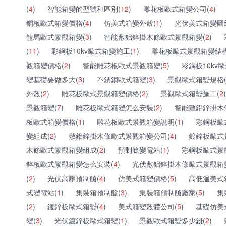
(
4
)
智能箱變的型號和區別(
12
)
雕花板歐式箱變公司(
4
)
鋼板歐式箱變價格(
4
)
仿美式箱變外殼(
1
)
光伏美式箱變圖
龍馬歐式景觀箱變(
3
)
智能敷鋁鋅掛木條歐式景觀箱變(
2
)
(
11
)
彩鋼板10kv歐式箱變施工(
1
)
雕花板歐式景觀箱變結構
觀箱變價格(
2
)
智能雕花板歐式景觀箱變(
5
)
彩鋼板10kv
變基礎要做多大(
3
)
不銹鋼歐式箱變(
3
)
景觀歐式箱變規格
外殼(
2
)
雕花板歐式景觀箱變價格(
2
)
景觀歐式箱變施工(
2
)
景觀箱變(
7
)
雕花板歐式箱變怎么安裝(
2
)
智能敷鋁鋅掛木
板歐式箱變價格(
1
)
雕花板歐式景觀箱變說明(
1
)
彩鋼板歐
變組成(
2
)
敷鋁鋅掛木條歐式景觀箱變公司(
4
)
鍍鋅板歐式
木條歐式景觀箱變組成(
2
)
預制艙變電站(
1
)
彩鋼板歐式景
鋅板歐式景觀箱變怎么安裝(
4
)
光伏敷鋁鋅掛木條歐式景觀箱
(
2
)
光伏高壓預制艙(
4
)
仿美式箱變價格(
5
)
高低溫美式
式變電站(
1
)
集裝箱預制艙(
3
)
集裝箱預制艙廠家(
5
)
集
(
2
)
鍍鋅板歐式箱變(
4
)
美式箱變殼體公司(
5
)
基礎仿美
變(
3
)
光伏鍍鋅板歐式箱變(
1
)
景觀歐式箱變多少錢(
2
)