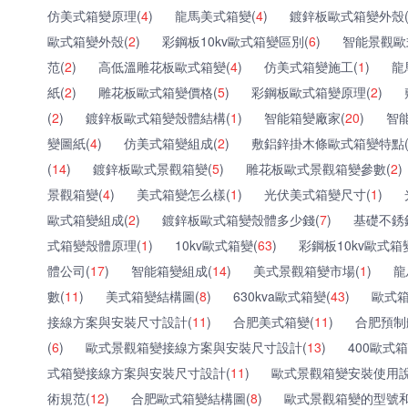
仿美式箱變原理(
4
)
龍馬美式箱變(
4
)
鍍鋅板歐式箱變外殼
歐式箱變外殼(
2
)
彩鋼板10kv歐式箱變區別(
6
)
智能景觀歐
范(
2
)
高低溫雕花板歐式箱變(
4
)
仿美式箱變施工(
1
)
龍
紙(
2
)
雕花板歐式箱變價格(
5
)
彩鋼板歐式箱變原理(
2
)
(
2
)
鍍鋅板歐式箱變殼體結構(
1
)
智能箱變廠家(
20
)
智
變圖紙(
4
)
仿美式箱變組成(
2
)
敷鋁鋅掛木條歐式箱變特點
(
14
)
鍍鋅板歐式景觀箱變(
5
)
雕花板歐式景觀箱變參數(
2
)
景觀箱變(
4
)
美式箱變怎么樣(
1
)
光伏美式箱變尺寸(
1
)
歐式箱變組成(
2
)
鍍鋅板歐式箱變殼體多少錢(
7
)
基礎不銹
式箱變殼體原理(
1
)
10kv歐式箱變(
63
)
彩鋼板10kv歐式箱
體公司(
17
)
智能箱變組成(
14
)
美式景觀箱變市場(
1
)
龍
數(
11
)
美式箱變結構圖(
8
)
630kva歐式箱變(
43
)
歐式箱
接線方案與安裝尺寸設計(
11
)
合肥美式箱變(
11
)
合肥預制
(
6
)
歐式景觀箱變接線方案與安裝尺寸設計(
13
)
400歐式箱
式箱變接線方案與安裝尺寸設計(
11
)
歐式景觀箱變安裝使用說
術規范(
12
)
合肥歐式箱變結構圖(
8
)
歐式景觀箱變的型號和