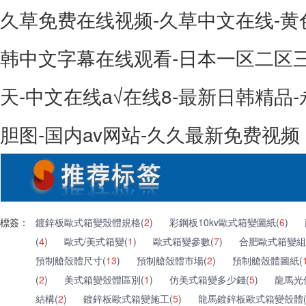
久草免费在线视频-久草中文在线-黄
韩中文字幕在线观看-日本一区二区
天-中文在线а√在线8-最新日韩精品-
胆图-国内av网站-久久最新免费视频
標簽：
鍍鋅板歐式箱變殼體規格(
2
)
彩鋼板10kv歐式箱變圖紙(
6
)
(
4
)
歐式/美式箱變(
1
)
歐式箱變參數(
7
)
合肥歐式箱變組
預制艙殼體尺寸(
13
)
預制艙殼體市場(
2
)
預制艙殼體圖紙(
(
2
)
美式箱變殼體區別(
1
)
仿美式箱變多少錢(
5
)
龍馬光
結構(
2
)
鍍鋅板歐式箱變施工(
5
)
龍馬鍍鋅板歐式箱變殼體