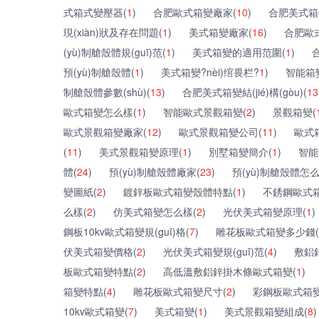
式箱式變壓器(
1
)
合肥歐式箱變廠家(
10
)
合肥美式箱
現(xiàn)狀及存在問題(
1
)
美式箱變廠家(
16
)
合肥歐式
(yù)制艙殼體規(guī)范(
1
)
美式箱變的適用范圍(
1
)
預(yù)制艙殼體(
1
)
美式箱變?nèi)绾畏栏?
1
)
智能箱
制艙殼體參數(shù)(
13
)
合肥美式箱變結(jié)構(gòu)(
13
歐式箱變怎么樣(
1
)
智能歐式景觀箱變(
2
)
景觀箱變(
歐式景觀箱變廠家(
12
)
歐式景觀箱變公司(
11
)
歐式
(
11
)
美式景觀箱變原理(
1
)
別墅箱變簡介(
1
)
智能
體(
24
)
預(yù)制艙殼體廠家(
23
)
預(yù)制艙殼體怎
變圖紙(
2
)
鍍鋅板歐式箱變殼體特點(
1
)
不銹鋼歐式箱
么樣(
2
)
仿美式箱變怎么樣(
2
)
光伏美式箱變原理(
1
)
鋼板10kv歐式箱變規(guī)格(
7
)
雕花板歐式箱變多少錢(
伏美式箱變價格(
2
)
光伏美式箱變規(guī)范(
4
)
敷鋁
板歐式箱變特點(
2
)
高低溫敷鋁鋅掛木條歐式箱變(
1
)
箱變特點(
4
)
雕花板歐式箱變尺寸(
2
)
彩鋼板歐式箱變
10kv歐式箱變(
7
)
美式箱變(
1
)
美式景觀箱變組成(
8
)