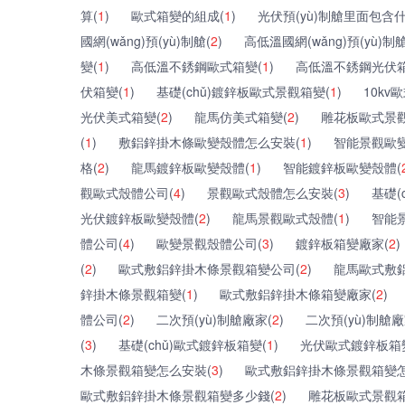
算(
1
)
歐式箱變的組成(
1
)
光伏預(yù)制艙里面包含什
國網(wǎng)預(yù)制艙(
2
)
高低溫國網(wǎng)預(yù)制艙
變(
1
)
高低溫不銹鋼歐式箱變(
1
)
高低溫不銹鋼光伏箱
伏箱變(
1
)
基礎(chǔ)鍍鋅板歐式景觀箱變(
1
)
10kv
光伏美式箱變(
2
)
龍馬仿美式箱變(
2
)
雕花板歐式景觀
(
1
)
敷鋁鋅掛木條歐變殼體怎么安裝(
1
)
智能景觀歐變
格(
2
)
龍馬鍍鋅板歐變殼體(
1
)
智能鍍鋅板歐變殼體(
觀歐式殼體公司(
4
)
景觀歐式殼體怎么安裝(
3
)
基礎(
光伏鍍鋅板歐變殼體(
2
)
龍馬景觀歐式殼體(
1
)
智能
體公司(
4
)
歐變景觀殼體公司(
3
)
鍍鋅板箱變廠家(
2
)
(
2
)
歐式敷鋁鋅掛木條景觀箱變公司(
2
)
龍馬歐式敷
鋅掛木條景觀箱變(
1
)
歐式敷鋁鋅掛木條箱變廠家(
2
)
體公司(
2
)
二次預(yù)制艙廠家(
2
)
二次預(yù)制艙廠
(
3
)
基礎(chǔ)歐式鍍鋅板箱變(
1
)
光伏歐式鍍鋅板箱
木條景觀箱變怎么安裝(
3
)
歐式敷鋁鋅掛木條景觀箱變怎
歐式敷鋁鋅掛木條景觀箱變多少錢(
2
)
雕花板歐式景觀箱