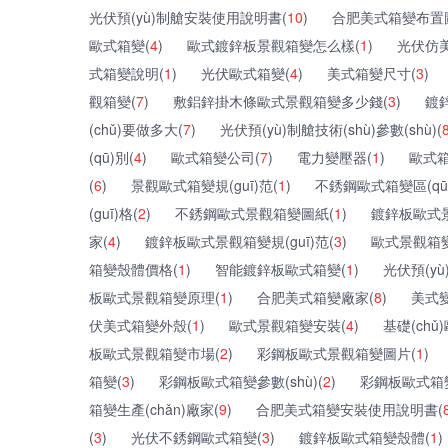
光伏預(yù)制艙安裝使用說明書(
10
)
合肥美式箱變布置
歐式箱變(
4
)
歐式鍍鋅板景觀箱變怎么樣(
1
)
光伏仿
式箱變說明(
1
)
光伏歐式箱變(
4
)
美式箱變尺寸(
3
)
觀箱變(
7
)
敷鋁鋅掛木條歐式景觀箱變多少錢(
3
)
鍍
(chǔ)要做多大(
7
)
光伏預(yù)制艙技術(shù)參數(shù)(
(qū)別(
4
)
歐式箱變公司(
7
)
電力變壓器(
1
)
歐式箱
(
6
)
景觀歐式箱變規(guī)范(
1
)
不銹鋼歐式箱變區(qū
(guī)格(
2
)
不銹鋼歐式景觀箱變圖紙(
1
)
鍍鋅板歐式景觀
家(
4
)
鍍鋅板歐式景觀箱變規(guī)范(
3
)
歐式景觀箱
箱變殼體價格(
1
)
智能鍍鋅板歐式箱變(
1
)
光伏預(y
板歐式景觀箱變原理(
1
)
合肥美式箱變廠家(
8
)
美式
伏美式箱變外殼(
1
)
歐式景觀箱變安裝(
4
)
基礎(chǔ
板歐式景觀箱變市場(
2
)
彩鋼板歐式景觀箱變圖片(
1
)
箱變(
3
)
彩鋼板歐式箱變參數(shù)(
2
)
彩鋼板歐式箱
箱變生產(chǎn)廠家(
9
)
合肥美式箱變安裝使用說明書(
(
3
)
光伏不銹鋼歐式箱變(
3
)
鍍鋅板歐式箱變殼體(
1
)