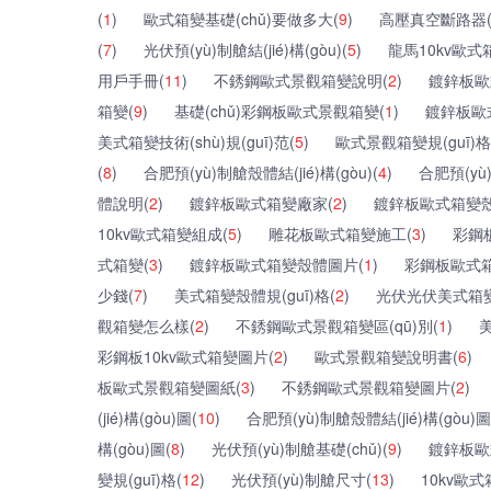
(
1
)
歐式箱變基礎(chǔ)要做多大(
9
)
高壓真空斷路器
(
7
)
光伏預(yù)制艙結(jié)構(gòu)(
5
)
龍馬10kv歐式
用戶手冊(
11
)
不銹鋼歐式景觀箱變說明(
2
)
鍍鋅板歐
箱變(
9
)
基礎(chǔ)彩鋼板歐式景觀箱變(
1
)
鍍鋅板歐
美式箱變技術(shù)規(guī)范(
5
)
歐式景觀箱變規(guī)格
(
8
)
合肥預(yù)制艙殼體結(jié)構(gòu)(
4
)
合肥預(yù
體說明(
2
)
鍍鋅板歐式箱變廠家(
2
)
鍍鋅板歐式箱變殼
10kv歐式箱變組成(
5
)
雕花板歐式箱變施工(
3
)
彩鋼板
式箱變(
3
)
鍍鋅板歐式箱變殼體圖片(
1
)
彩鋼板歐式箱
少錢(
7
)
美式箱變殼體規(guī)格(
2
)
光伏光伏美式箱變
觀箱變怎么樣(
2
)
不銹鋼歐式景觀箱變區(qū)別(
1
)
彩鋼板10kv歐式箱變圖片(
2
)
歐式景觀箱變說明書(
6
)
板歐式景觀箱變圖紙(
3
)
不銹鋼歐式景觀箱變圖片(
2
)
(jié)構(gòu)圖(
10
)
合肥預(yù)制艙殼體結(jié)構(gòu)圖
構(gòu)圖(
8
)
光伏預(yù)制艙基礎(chǔ)(
9
)
鍍鋅板歐
變規(guī)格(
12
)
光伏預(yù)制艙尺寸(
13
)
10kv歐式