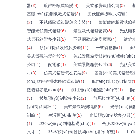
器(
2
)
鍍鋅板歐式箱變(
4
)
美式箱變殼體公司(
5
)
基礎(chǔ)彩鋼板歐式箱變(
3
)
光伏鍍鋅板歐式箱變(
1
)
(
2
)
不銹鋼歐式箱變怎么安裝(
4
)
智能鍍鋅板歐式箱變
智能光伏美式箱變(
6
)
景觀歐式箱變廠家(
3
)
光伏雕
式景觀箱變多少錢(
2
)
不銹鋼歐式箱變廠家(
1
)
鍍鋅
(
4
)
預(yù)制艙殼體多少錢(
11
)
干式變壓器(
1
)
美
美式景觀箱變外殼(
5
)
美式景觀箱變技術(shù)參數(shù)
公司(
1
)
配電箱(
1
)
美式景觀箱變尺寸(
3
)
光伏美
司(
3
)
仿美式箱變怎么安裝(
2
)
基礎(chǔ)美式箱變殼
(chǔ)敷鋁鋅掛木條歐式箱變(
1
)
風(fēng)能預(yù)制艙(
觀箱變參數(shù)(
6
)
礦用預(yù)制艙設(shè)備(
1
)
防
(
3
)
模塊預(yù)制艙多少錢(
2
)
龍馬模塊預(yù)制艙(
4
(yù)制艙圖紙(
1
)
美式景觀箱變特點(
5
)
光學(xué)儀
制艙(
1
)
生活預(yù)制艙(
2
)
光伏預(yù)制艙多少錢(
7
(
1
)
220kv預(yù)制艙基礎(chǔ)(
1
)
合肥220kv預(yù
尺寸(
1
)
35kV預(yù)制艙技術(shù)規(guī)范(
1
)
110