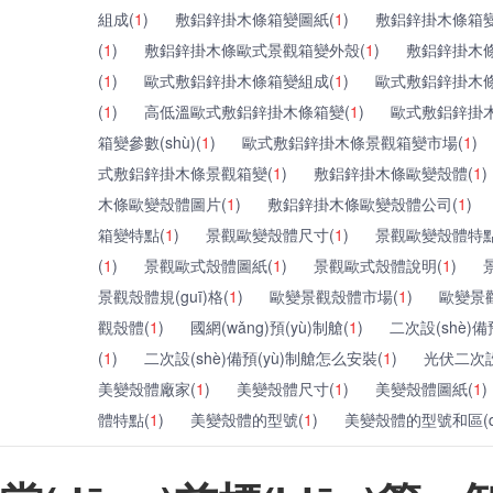
組成(
1
)
敷鋁鋅掛木條箱變圖紙(
1
)
敷鋁鋅掛木條箱變規
(
1
)
敷鋁鋅掛木條歐式景觀箱變外殼(
1
)
敷鋁鋅掛木
(
1
)
歐式敷鋁鋅掛木條箱變組成(
1
)
歐式敷鋁鋅掛木條
(
1
)
高低溫歐式敷鋁鋅掛木條箱變(
1
)
歐式敷鋁鋅掛
箱變參數(shù)(
1
)
歐式敷鋁鋅掛木條景觀箱變市場(
1
)
式敷鋁鋅掛木條景觀箱變(
1
)
敷鋁鋅掛木條歐變殼體(
1
)
木條歐變殼體圖片(
1
)
敷鋁鋅掛木條歐變殼體公司(
1
)
箱變特點(
1
)
景觀歐變殼體尺寸(
1
)
景觀歐變殼體特點
(
1
)
景觀歐式殼體圖紙(
1
)
景觀歐式殼體說明(
1
)
景觀殼體規(guī)格(
1
)
歐變景觀殼體市場(
1
)
歐變景
觀殼體(
1
)
國網(wǎng)預(yù)制艙(
1
)
二次設(shè)備
(
1
)
二次設(shè)備預(yù)制艙怎么安裝(
1
)
光伏二次設(
美變殼體廠家(
1
)
美變殼體尺寸(
1
)
美變殼體圖紙(
1
)
體特點(
1
)
美變殼體的型號(
1
)
美變殼體的型號和區(q