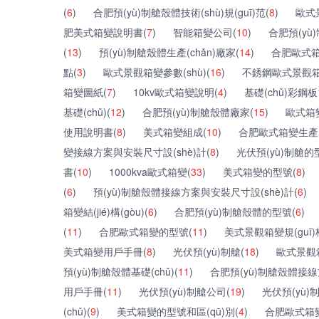
(
6
)
合肥預(yù)制艙殼體技術(shù)規(guī)范(
8
)
歐式景
肥美式箱變說明書(
7
)
智能箱變公司(
10
)
合肥預(yù)
(
13
)
預(yù)制艙殼體生產(chǎn)廠家(
14
)
合肥歐式箱
點(
3
)
歐式景觀箱變參數(shù)(
16
)
不銹鋼歐式景觀箱
箱變圖紙(
7
)
10kv歐式箱變說明(
4
)
基礎(chǔ)彩鋼板
基礎(chǔ)(
12
)
合肥預(yù)制艙殼體廠家(
15
)
歐式箱
使用說明書(
8
)
美式箱變組成(
10
)
合肥歐式箱變生產(c
變接線方案與安裝尺寸設(shè)計(
8
)
光伏預(yù)制艙的型
書(
10
)
1000kva歐式箱變(
33
)
美式箱變的型號(
8
)
(
6
)
預(yù)制艙殼體接線方案與安裝尺寸設(shè)計(
6
)
箱變結(jié)構(gòu)(
6
)
合肥預(yù)制艙殼體的型號(
6
)
(
11
)
合肥歐式箱變的型號(
11
)
美式景觀箱變規(guī)
美式箱變用戶手冊(
8
)
光伏預(yù)制艙(
18
)
歐式景觀
預(yù)制艙殼體基礎(chǔ)(
11
)
合肥預(yù)制艙殼體接線
用戶手冊(
11
)
光伏預(yù)制艙公司(
19
)
光伏預(yù)
(chǔ)(
9
)
美式箱變的型號和區(qū)別(
4
)
合肥歐式箱