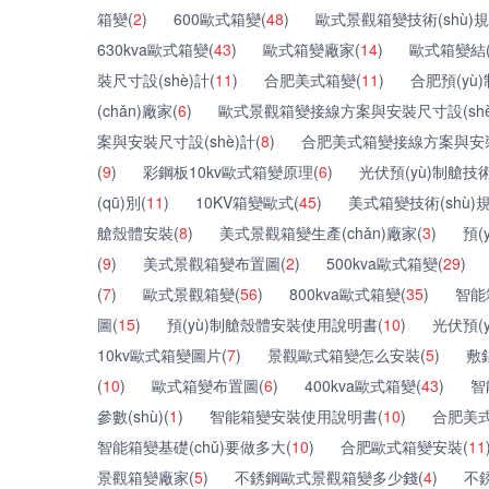
箱變(
2
)
600歐式箱變(
48
)
歐式景觀箱變技術(shù)規(g
630kva歐式箱變(
43
)
歐式箱變廠家(
14
)
歐式箱變結(ji
裝尺寸設(shè)計(
11
)
合肥美式箱變(
11
)
合肥預(yù
(chǎn)廠家(
6
)
歐式景觀箱變接線方案與安裝尺寸設(shè
案與安裝尺寸設(shè)計(
8
)
合肥美式箱變接線方案與安裝尺
(
9
)
彩鋼板10kv歐式箱變原理(
6
)
光伏預(yù)制艙技術(s
(qū)別(
11
)
10KV箱變歐式(
45
)
美式箱變技術(shù)規(
艙殼體安裝(
8
)
美式景觀箱變生產(chǎn)廠家(
3
)
預(
(
9
)
美式景觀箱變布置圖(
2
)
500kva歐式箱變(
29
)
(
7
)
歐式景觀箱變(
56
)
800kva歐式箱變(
35
)
智能
圖(
15
)
預(yù)制艙殼體安裝使用說明書(
10
)
光伏預(y
10kv歐式箱變圖片(
7
)
景觀歐式箱變怎么安裝(
5
)
敷
(
10
)
歐式箱變布置圖(
6
)
400kva歐式箱變(
43
)
智
參數(shù)(
1
)
智能箱變安裝使用說明書(
10
)
合肥美式
智能箱變基礎(chǔ)要做多大(
10
)
合肥歐式箱變安裝(
11
景觀箱變廠家(
5
)
不銹鋼歐式景觀箱變多少錢(
4
)
不