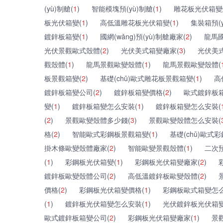
(yù)制艙(
1
)
智能模塊預(yù)制艙(
1
)
雕花板光伏箱變
板光伏箱變(
1
)
高低溫雕花板光伏箱變(
1
)
集裝箱預(
鍍鋅板箱變(
1
)
國網(wǎng)預(yù)制艙廠家(
2
)
龍馬國
光伏景觀歐式殼體(
2
)
光伏美式箱變廠家(
3
)
光伏美
觀殼體(
1
)
龍馬景觀歐變殼體(
1
)
龍馬景觀歐變殼體(
板景觀箱變(
2
)
基礎(chǔ)歐式雕花板景觀箱變(
1
)
高
鍍鋅板箱變公司(
2
)
鍍鋅板箱變價格(
2
)
歐式鍍鋅板
變(
1
)
鍍鋅板箱變怎么安裝(
1
)
鍍鋅板箱變怎么安裝(
(
2
)
景觀歐變殼體多少錢(
3
)
景觀歐變殼體怎么安裝(
格(
2
)
智能歐式彩鋼板景觀箱變(
1
)
基礎(chǔ)歐式
掛木條歐變殼體廠家(
2
)
智能歐變景觀殼體(
1
)
二次預
(
1
)
彩鋼板光伏箱變(
1
)
彩鋼板光伏箱變廠家(
2
)
鍍鋅板歐變殼體公司(
2
)
高低溫鍍鋅板歐變殼體(
2
)
價格(
2
)
彩鋼板光伏箱變價格(
1
)
彩鋼板歐式箱變怎么
(
1
)
鍍鋅板光伏箱變怎么安裝(
1
)
光伏鍍鋅板光伏箱變
歐式鍍鋅板箱變公司(
2
)
彩鋼板光伏箱變廠家(
1
)
景