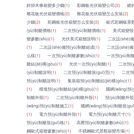
鋅掛木條箱變多少錢(
1
)
彩鋼板光伏箱變公司(
2
)
鍍
雕花板光伏箱變價格(
2
)
雕花板光伏箱變怎么安裝(
2
)
少錢(
2
)
彩鋼板光伏箱變怎么安裝(
2
)
歐式彩鋼板景觀
(yù)制艙價格(
1
)
二次預(yù)制艙價格(
1
)
美式箱變殼
變參數(shù)(
1
)
光伏美式箱變說明(
1
)
二次設(shè)備
(
1
)
二次設(shè)備預(yù)制艙組成(
1
)
二次設(shè)備
么樣(
1
)
一次預(yù)制艙參數(shù)(
1
)
一次預(yù)制
艙結(jié)構(gòu)(
1
)
光伏一次預(yù)制艙(
1
)
二次預(
(yù)制艙說明(
1
)
二次預(yù)制艙規(guī)范(
1
)
二次預
預(yù)制艙說明(
1
)
集裝箱預(yù)制艙結(jié)構(gòu)(
1
)
(
1
)
模塊預(yù)制艙結(jié)構(gòu)(
1
)
國網(wǎng)預
制艙外殼(
1
)
二次預(yù)制艙外殼(
1
)
預(yù)制艙外殼
(wǎng)預(yù)制艙施工(
1
)
國網(wǎng)預(yù)制艙規(guī
(
1
)
電力預(yù)制艙外殼(
1
)
電力預(yù)制艙尺寸(
1
)
預(yù)制艙規(guī)格(
1
)
高壓預(yù)制艙參數(shù)(
1
)
鋼歐式箱變參數(shù)(
1
)
不銹鋼歐式景觀箱變市場(
1
)