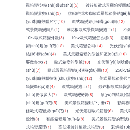
觀箱變技術(shù)參數(shù)(
5
)
鍍鋅板歐式景觀箱變圖紙
觀箱變參數(shù)(
3
)
敷鋁鋅掛木條歐式景觀箱變結(jié)構(
(yù)制艙殼體尺寸(
10
)
歐式箱變結(jié)構(gòu)圖(
12
)
式景觀箱變圖片(
1
)
雕花板歐式景觀箱變施工(
1
)
不銹
10kv歐式箱變外殼(
3
)
10kv歐式箱變怎么樣(
3
)
彩鋼板
術(shù)規(guī)范(
12
)
美式箱變公司(
14
)
光伏預(yù
結(jié)構(gòu)(
4
)
美式景觀箱變的型號和區(qū)別(
10
)
要做多大(
7
)
歐式箱變的型號(
10
)
光伏預(yù)制艙參數
(shù)(
7
)
歐式景觀箱變結(jié)構(gòu)圖(
10
)
250kv
(yù)制艙殼體技術(shù)參數(shù)(
12
)
美式景觀箱變尺寸
箱變區(qū)別(
4
)
歐式箱變施工(
1
)
鍍鋅板歐式箱變參數
(chǔ)要做多大(
7
)
歐式箱變安裝(
8
)
預(yù)制艙殼體基
(shù)規(guī)范(
5
)
美式景觀箱變用戶手冊(
7
)
彩鋼板
條歐式箱變規(guī)范(
1
)
光伏景觀歐式箱變(
6
)
美式
殼體(
3
)
智能箱變規(guī)格(
8
)
美式景觀箱變的型號(
式箱變原理(
1
)
高低溫鍍鋅板歐式箱變(
3
)
彩鋼板10