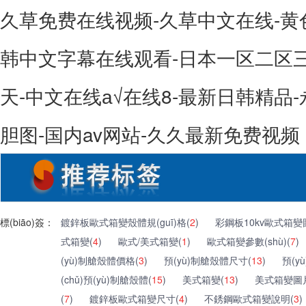
久草免费在线视频-久草中文在线-黄
韩中文字幕在线观看-日本一区二区
天-中文在线а√在线8-最新日韩精品-
胆图-国内av网站-久久最新免费视频
標(biāo)簽：
鍍鋅板歐式箱變殼體規(guī)格(
2
)
彩鋼板10kv歐式箱變
式箱變(
4
)
歐式/美式箱變(
1
)
歐式箱變參數(shù)(
7
)
(yù)制艙殼體價格(
3
)
預(yù)制艙殼體尺寸(
13
)
預(y
(chǔ)預(yù)制艙殼體(
15
)
美式箱變(
13
)
美式箱變圖
(
7
)
鍍鋅板歐式箱變尺寸(
4
)
不銹鋼歐式箱變說明(
3
)