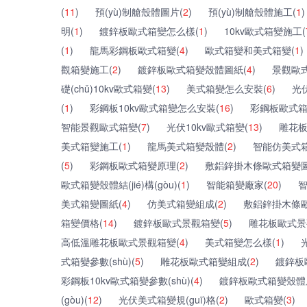
(
11
)
預(yù)制艙殼體圖片(
2
)
預(yù)制艙殼體施工(
1
)
明(
1
)
鍍鋅板歐式箱變怎么樣(
1
)
10kv歐式箱變施工(
(
1
)
龍馬彩鋼板歐式箱變(
4
)
歐式箱變和美式箱變(
1
)
觀箱變施工(
2
)
鍍鋅板歐式箱變殼體圖紙(
4
)
景觀歐
礎(chǔ)10kv歐式箱變(
13
)
美式箱變怎么安裝(
6
)
光
(
1
)
彩鋼板10kv歐式箱變怎么安裝(
16
)
彩鋼板歐式箱
智能景觀歐式箱變(
7
)
光伏10kv歐式箱變(
13
)
雕花板
美式箱變施工(
1
)
龍馬美式箱變殼體(
2
)
智能仿美式箱
(
5
)
彩鋼板歐式箱變原理(
2
)
敷鋁鋅掛木條歐式箱變圖
歐式箱變殼體結(jié)構(gòu)(
1
)
智能箱變廠家(
20
)
智
美式箱變圖紙(
4
)
仿美式箱變組成(
2
)
敷鋁鋅掛木條
箱變價格(
14
)
鍍鋅板歐式景觀箱變(
5
)
雕花板歐式景觀
高低溫雕花板歐式景觀箱變(
4
)
美式箱變怎么樣(
1
)
式箱變參數(shù)(
5
)
雕花板歐式箱變組成(
2
)
鍍鋅板
彩鋼板10kv歐式箱變參數(shù)(
4
)
鍍鋅板歐式箱變殼體
(gòu)(
12
)
光伏美式箱變規(guī)格(
2
)
歐式箱變(
3
)