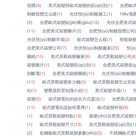
殼體(
4
)
美式箱變與歐式箱變的區(qū)別(
1
)
合肥歐式
制艙殼體怎么樣(
1
)
光伏預(yù)制艙施工(
1
)
10kv電
(
5
)
合肥歐式箱變結(jié)構(gòu)(
12
)
光伏合肥美式箱
(
11
)
合肥美式箱變圖片(
2
)
合肥預(yù)制艙殼體公司
光伏預(yù)制艙市場(
2
)
歐式箱變怎么樣(
7
)
智能箱變
合肥美式箱變公司(
7
)
光伏預(yù)制艙廠家(
23
)
預(
圖紙(
11
)
美式景觀箱變廠家(
9
)
美式景觀箱變公司(
6
箱變圖片(
1
)
美式箱變區(qū)別(
1
)
合肥美式箱變規(gu
刻斷電(
1
)
合肥美式箱變圖紙(
11
)
光伏預(yù)制艙圖
(
11
)
歐式景觀箱變多少錢(
3
)
歐式景觀箱變怎么安裝
站(
1
)
變壓器防雷知識介紹(
1
)
美式箱變市場(
1
)
箱變(
2
)
箱式變電站的組合方式靈活(
1
)
合肥美式箱變
(
11
)
箱式變電站該如何選擇(
1
)
歐式箱變外殼(
6
)
(
1
)
歐式景觀箱變特點(
13
)
基礎(chǔ)合肥美式箱變(
(
1
)
歐式景觀箱變尺寸(
13
)
美式景觀箱變區(qū)別(
1
(
2
)
彩鋼板歐式景觀箱變參數(shù)(
2
)
不銹鋼歐式景觀