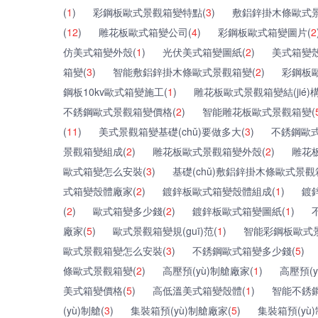
(
1
)
彩鋼板歐式景觀箱變特點(
3
)
敷鋁鋅掛木條歐式景
(
12
)
雕花板歐式箱變公司(
4
)
彩鋼板歐式箱變圖片(
2
仿美式箱變外殼(
1
)
光伏美式箱變圖紙(
2
)
美式箱變
箱變(
3
)
智能敷鋁鋅掛木條歐式景觀箱變(
2
)
彩鋼板
鋼板10kv歐式箱變施工(
1
)
雕花板歐式景觀箱變結(jié)構(
不銹鋼歐式景觀箱變價格(
2
)
智能雕花板歐式景觀箱變(
(
11
)
美式景觀箱變基礎(chǔ)要做多大(
3
)
不銹鋼歐式
景觀箱變組成(
2
)
雕花板歐式景觀箱變外殼(
2
)
雕花
歐式箱變怎么安裝(
3
)
基礎(chǔ)敷鋁鋅掛木條歐式景觀
式箱變殼體廠家(
2
)
鍍鋅板歐式箱變殼體組成(
1
)
鍍
(
2
)
歐式箱變多少錢(
2
)
鍍鋅板歐式箱變圖紙(
1
)
廠家(
5
)
歐式景觀箱變規(guī)范(
1
)
智能彩鋼板歐式
歐式景觀箱變怎么安裝(
3
)
不銹鋼歐式箱變多少錢(
5
)
條歐式景觀箱變(
2
)
高壓預(yù)制艙廠家(
1
)
高壓預(
美式箱變價格(
5
)
高低溫美式箱變殼體(
1
)
智能不銹
(yù)制艙(
3
)
集裝箱預(yù)制艙廠家(
5
)
集裝箱預(yù