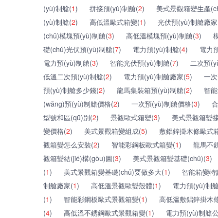
(yù)制艙(
1
)
拼接預(yù)制艙(
2
)
美式景觀箱變生產(ch
(yù)制艙(
2
)
高低溫歐式箱變(
1
)
光伏預(yù)制艙廠家
(chǔ)模塊預(yù)制艙(
3
)
高低溫模塊預(yù)制艙(
3
)
礎(chǔ)光伏預(yù)制艙(
7
)
電力預(yù)制艙(
4
)
電力預
電力預(yù)制艙(
3
)
智能光伏預(yù)制艙(
7
)
二次預(y
低溫二次預(yù)制艙(
2
)
電力預(yù)制艙廠家(
5
)
一次
預(yù)制艙多少錢(
2
)
龍馬集裝箱預(yù)制艙(
2
)
智能
(wǎng)預(yù)制艙價格(
2
)
一次預(yù)制艙價格(
3
)
合
型號和區(qū)別(
2
)
景觀歐式箱變(
3
)
美式景觀箱變接
變價格(
2
)
美式景觀箱變組成(
5
)
敷鋁鋅掛木條歐式箱
觀箱變怎么安裝(
2
)
智能彩鋼板歐式箱變(
1
)
龍馬不
觀箱變結(jié)構(gòu)圖(
3
)
美式景觀箱變基礎(chǔ)(
3
)
(
1
)
美式景觀箱變基礎(chǔ)要做多大(
1
)
智能箱變特
制艙廠家(
1
)
高低溫景觀歐變殼體(
1
)
電力預(yù)制
(
1
)
智能彩鋼板歐式景觀箱變(
1
)
高低溫敷鋁鋅掛木條
(
4
)
高低溫不銹鋼歐式景觀箱變(
1
)
電力預(yù)制艙公