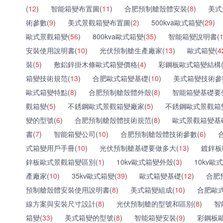
(
12
)
智能箱變布置圖(
11
)
合肥預制艙殼體安裝(
8
)
美式
術參數(
9
)
美式景觀箱變布置圖(
2
)
500kva歐式箱變(
29
)
歐式景觀箱變(
56
)
800kva歐式箱變(
35
)
智能箱變說明書(
安裝使用說明書(
10
)
光伏預制艙生產廠家(
13
)
歐式箱變(
4
裝(
5
)
敷鋁鋅掛木條歐式箱變價格(
4
)
彩鋼板歐式箱變結構
箱變技術規范(
13
)
合肥歐式箱變基礎(
10
)
美式箱變技術參
歐式箱變特點(
8
)
合肥預制艙殼體外殼(
8
)
智能箱變基礎要
觀箱變(
5
)
不銹鋼歐式景觀箱變廠家(
5
)
不銹鋼歐式景觀箱
變的型號(
6
)
合肥預制艙殼體技術規范(
8
)
歐式景觀箱變基
書(
7
)
智能箱變公司(
10
)
合肥預制艙殼體技術參數(
6
)
式箱變用戶手冊(
10
)
光伏預制艙基礎要做多大(
13
)
鍍鋅板
鋅板歐式景觀箱變區別(
1
)
10kv歐式箱變外殼(
3
)
10kv歐
產廠家(
10
)
35kv歐式箱變(
39
)
歐式箱變基礎(
12
)
合肥
預制艙殼體安裝使用說明書(
8
)
美式箱變組成(
10
)
合肥歐
線方案與安裝尺寸設計(
8
)
光伏預制艙的型號和區別(
8
)
智
箱變(
33
)
美式箱變的型號(
8
)
智能箱變安裝(
9
)
彩鋼板