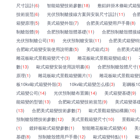
尺寸設計(
6
)
智能箱變技術參數(
18
)
敷鋁鋅掛木條歐式箱變
技術規范(
6
)
光伏預制艙接線方案與安裝尺寸設計(
11
)
合
箱變原理(
5
)
美式箱變外殼(
7
)
合肥美式箱變用戶手冊(
8
)
制艙殼體(
9
)
合肥預制艙殼體基礎(
11
)
合肥預制艙殼體接線
光伏預制艙公司(
19
)
光伏預制艙安裝(
11
)
合肥美式箱變特
合肥歐式箱變安裝使用說明書(
5
)
美式箱式(
3
)
合肥美式箱
雕花板歐式景觀箱變尺寸(
3
)
雕花板歐式景觀箱變組成(
1
)
數(
13
)
歐式箱變安裝使用說明書(
6
)
合肥預制艙殼體尺寸(
原理(
1
)
雕花板歐式景觀箱變圖片(
1
)
雕花板歐式景觀箱變
板10kv歐式箱變外殼(
3
)
10kv歐式箱變怎么樣(
3
)
彩鋼板1
式箱變公司(
14
)
光伏預制艙布置圖(
14
)
美式箱變基礎(
9
)
能箱變的型號(
13
)
合肥歐式箱變技術規范(
9
)
美式箱變基礎
(
13
)
合肥美式箱變技術參數(
7
)
歐式景觀箱變結構圖(
10
)
預制艙殼體技術參數(
12
)
美式景觀箱變尺寸(
10
)
景觀歐式
(
1
)
鍍鋅板歐式箱變參數(
1
)
智能雕花板歐式箱變(
4
)
美
基礎(
8
)
預制艙殼體用戶手冊(
12
)
歐式箱變特點(
11
)
歐