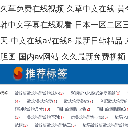
久草免费在线视频-久草中文在线-黄
韩中文字幕在线观看-日本一区二区
天-中文在线а√在线8-最新日韩精品-
胆图-国内av网站-久久最新免费视频
標簽：
鍍鋅板歐式箱變殼體規格(
2
)
彩鋼板10kv歐式箱變圖紙(
6
)
(
4
)
歐式/美式箱變(
1
)
歐式箱變參數(
7
)
合肥歐式箱變組
預制艙殼體尺寸(
13
)
預制艙殼體市場(
2
)
預制艙殼體圖紙(
(
2
)
美式箱變殼體區別(
1
)
仿美式箱變多少錢(
5
)
龍馬光
結構(
2
)
鍍鋅板歐式箱變施工(
5
)
龍馬鍍鋅板歐式箱變殼體