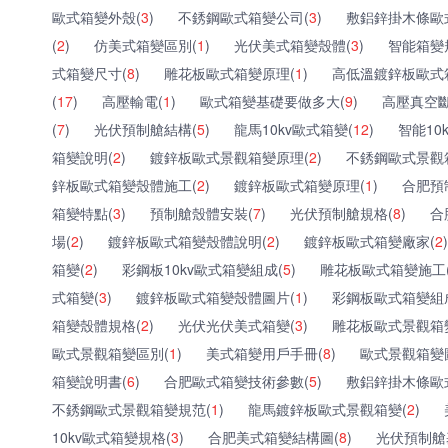
歐式箱變外殼(
3
)
不銹鋼歐式箱變公司(
3
)
敷鋁鋅掛木條歐
(
2
)
仿美式箱變區別(
1
)
光伏美式箱變殼體(
3
)
智能箱變
式箱變尺寸(
8
)
雕花板歐式箱變原理(
1
)
高低溫鍍鋅板歐式
(
17
)
高壓輸電(
1
)
歐式箱變基礎要做多大(
9
)
高壓真空斷
(
7
)
光伏預制艙結構(
5
)
龍馬10kv歐式箱變(
12
)
智能10
箱變說明(
2
)
鍍鋅板歐式景觀箱變原理(
2
)
不銹鋼歐式景觀
鋅板歐式箱變殼體施工(
2
)
鍍鋅板歐式箱變原理(
1
)
合肥預
箱變特點(
3
)
預制艙殼體安裝(
7
)
光伏預制艙規格(
8
)
合
場(
2
)
鍍鋅板歐式箱變殼體說明(
2
)
鍍鋅板歐式箱變廠家(
2
)
箱變(
2
)
彩鋼板10kv歐式箱變組成(
5
)
雕花板歐式箱變施工
式箱變(
3
)
鍍鋅板歐式箱變殼體圖片(
1
)
彩鋼板歐式箱變組
箱變殼體規格(
2
)
光伏光伏美式箱變(
3
)
雕花板歐式景觀箱
歐式景觀箱變區別(
1
)
美式箱變用戶手冊(
8
)
歐式景觀箱變
箱變說明書(
6
)
合肥歐式箱變技術參數(
5
)
敷鋁鋅掛木條歐
不銹鋼歐式景觀箱變規范(
1
)
龍馬鍍鋅板歐式景觀箱變(
2
)
10kv歐式箱變規格(
3
)
合肥美式箱變結構圖(
8
)
光伏預制艙