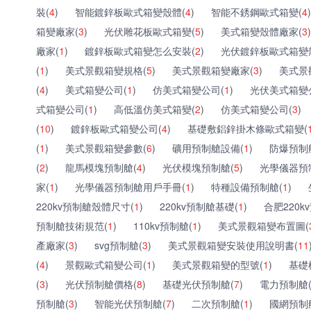
裝(
4
)
智能鍍鋅板歐式箱變殼體(
4
)
智能不銹鋼歐式箱變(
4
)
箱變廠家(
3
)
光伏雕花板歐式箱變(
5
)
美式箱變殼體廠家(
3
)
廠家(
1
)
鍍鋅板歐式箱變怎么安裝(
2
)
光伏鍍鋅板歐式箱變
(
1
)
美式景觀箱變規格(
5
)
美式景觀箱變廠家(
3
)
美式景
(
4
)
美式箱變公司(
1
)
仿美式箱變公司(
1
)
光伏美式箱變
式箱變公司(
1
)
高低溫仿美式箱變(
2
)
仿美式箱變公司(
3
)
(
10
)
鍍鋅板歐式箱變公司(
4
)
基礎敷鋁鋅掛木條歐式箱變(
(
1
)
美式景觀箱變參數(
6
)
礦用預制艙設備(
1
)
防爆預制
(
2
)
龍馬模塊預制艙(
4
)
光伏模塊預制艙(
5
)
光學儀器預
家(
1
)
光學儀器預制艙用戶手冊(
1
)
特種設備預制艙(
1
)
220kv預制艙殼體尺寸(
1
)
220kv預制艙基礎(
1
)
合肥220k
預制艙技術規范(
1
)
110kv預制艙(
1
)
美式景觀箱變布置圖(
產廠家(
3
)
svg預制艙(
3
)
美式景觀箱變安裝使用說明書(
11
(
4
)
景觀歐式箱變公司(
1
)
美式景觀箱變的型號(
1
)
基礎
(
3
)
光伏預制艙價格(
8
)
基礎光伏預制艙(
7
)
電力預制艙
預制艙(
3
)
智能光伏預制艙(
7
)
二次預制艙(
1
)
國網預制