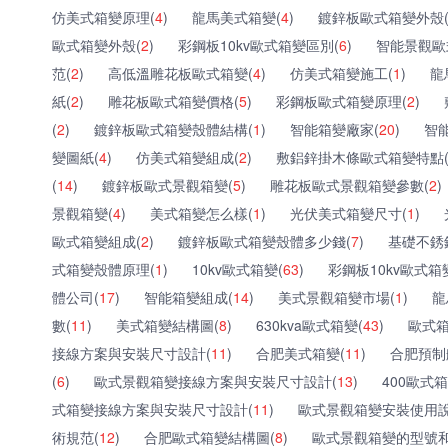
仿美式箱變原理(
4
)
龍馬美式箱變(
4
)
鍍鋅板歐式箱變外殼
歐式箱變外殼(
2
)
彩鋼板10kv歐式箱變區別(
6
)
智能景觀歐
范(
2
)
高低溫雕花板歐式箱變(
4
)
仿美式箱變施工(
1
)
龍
紙(
2
)
雕花板歐式箱變價格(
5
)
彩鋼板歐式箱變原理(
2
)
(
2
)
鍍鋅板歐式箱變殼體結構(
1
)
智能箱變廠家(
20
)
智
變圖紙(
4
)
仿美式箱變組成(
2
)
敷鋁鋅掛木條歐式箱變特點
(
14
)
鍍鋅板歐式景觀箱變(
5
)
雕花板歐式景觀箱變參數(
2
)
景觀箱變(
4
)
美式箱變怎么樣(
1
)
光伏美式箱變尺寸(
1
)
歐式箱變組成(
2
)
鍍鋅板歐式箱變殼體多少錢(
7
)
基礎不銹
式箱變殼體原理(
1
)
10kv歐式箱變(
63
)
彩鋼板10kv歐式箱
體公司(
17
)
智能箱變組成(
14
)
美式景觀箱變市場(
1
)
龍
數(
11
)
美式箱變結構圖(
8
)
630kva歐式箱變(
43
)
歐式箱
接線方案與安裝尺寸設計(
11
)
合肥美式箱變(
11
)
合肥預制
(
6
)
歐式景觀箱變接線方案與安裝尺寸設計(
13
)
400歐式箱
式箱變接線方案與安裝尺寸設計(
11
)
歐式景觀箱變安裝使用說
術規范(
12
)
合肥歐式箱變結構圖(
8
)
歐式景觀箱變的型號和