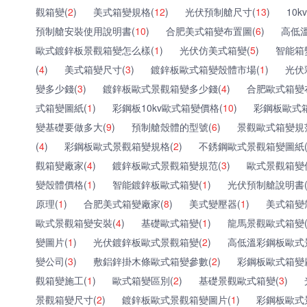
觀箱變(
2
)
美式箱變規格(
12
)
光伏預制艙尺寸(
13
)
10
預制艙安裝使用說明書(
10
)
合肥美式箱變布置圖(
6
)
高低溫
歐式鍍鋅板景觀箱變怎么樣(
1
)
光伏仿美式箱變(
5
)
智能箱
(
4
)
美式箱變尺寸(
3
)
鍍鋅板歐式箱變殼體市場(
1
)
光伏
變多少錢(
3
)
鍍鋅板歐式景觀箱變多少錢(
4
)
合肥歐式箱變
式箱變圖紙(
1
)
彩鋼板10kv歐式箱變價格(
10
)
彩鋼板歐式
變基礎要做多大(
9
)
預制艙殼體的型號(
6
)
景觀歐式箱變規
(
4
)
彩鋼板歐式景觀箱變規格(
2
)
不銹鋼歐式景觀箱變圖紙
觀箱變廠家(
4
)
鍍鋅板歐式景觀箱變規范(
3
)
歐式景觀箱變
變殼體價格(
1
)
智能鍍鋅板歐式箱變(
1
)
光伏預制艙說明書
原理(
1
)
合肥美式箱變廠家(
8
)
美式變壓器(
1
)
美式箱變
歐式景觀箱變安裝(
4
)
基礎歐式箱變(
1
)
龍馬景觀歐式箱變
變圖片(
1
)
光伏鍍鋅板歐式景觀箱變(
2
)
高低溫彩鋼板歐式
變公司(
3
)
敷鋁鋅掛木條歐式箱變參數(
2
)
彩鋼板歐式箱變
觀箱變施工(
1
)
歐式箱變區別(
2
)
基礎景觀歐式箱變(
3
)
景觀箱變尺寸(
2
)
鍍鋅板歐式景觀箱變圖片(
1
)
彩鋼板歐式