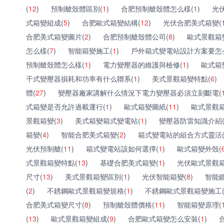
(
12
)
預制艙殼體區別(
1
)
合肥預制艙殼體怎么樣(
1
)
光
式箱變組成(
5
)
合肥歐式箱變結構(
12
)
光伏合肥美式箱變(
合肥美式箱變圖片(
2
)
合肥預制艙殼體公司(
8
)
歐式景觀箱
怎么樣(
7
)
智能箱變施工(
1
)
戶外箱式變電站設計方案要怎
預制艙殼體怎么樣(
1
)
電力變壓器的維護與檢修(
1
)
歐式箱
干式變壓器損耗和功率有什么聯系(
1
)
美式景觀箱變特點(
6
)
體(
27
)
變壓器廠家講解什么情況下電力變壓器必須立刻斷電(
式箱變是否允許過載運行(
1
)
歐式箱變圖紙(
11
)
歐式景觀箱
景觀箱變(
3
)
美式箱變箱式變電站(
1
)
變壓器防雷知識介紹
箱變(
4
)
智能合肥美式箱變(
2
)
箱式變電站的組合方式靈活
光伏預制艙(
11
)
箱式變電站該如何選擇(
1
)
歐式箱變外殼(
式景觀箱變特點(
13
)
基礎合肥美式箱變(
1
)
光伏歐式景觀箱
尺寸(
13
)
美式景觀箱變區別(
1
)
光伏智能箱變(
8
)
智能
(
2
)
不銹鋼歐式景觀箱變規格(
1
)
不銹鋼歐式景觀箱變施工
合肥美式箱變尺寸(
8
)
預制艙殼體價格(
11
)
智能箱變原理(
(
13
)
歐式景觀箱變組成(
9
)
合肥歐式箱變怎么安裝(
1
)