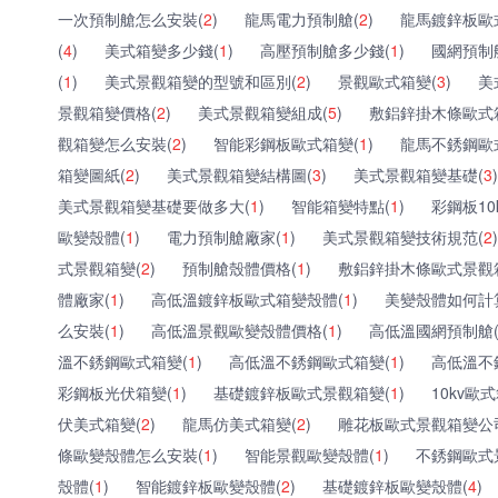
一次預制艙怎么安裝(
2
)
龍馬電力預制艙(
2
)
龍馬鍍鋅板歐
(
4
)
美式箱變多少錢(
1
)
高壓預制艙多少錢(
1
)
國網預制
(
1
)
美式景觀箱變的型號和區別(
2
)
景觀歐式箱變(
3
)
美
景觀箱變價格(
2
)
美式景觀箱變組成(
5
)
敷鋁鋅掛木條歐式
觀箱變怎么安裝(
2
)
智能彩鋼板歐式箱變(
1
)
龍馬不銹鋼歐
箱變圖紙(
2
)
美式景觀箱變結構圖(
3
)
美式景觀箱變基礎(
3
)
美式景觀箱變基礎要做多大(
1
)
智能箱變特點(
1
)
彩鋼板10
歐變殼體(
1
)
電力預制艙廠家(
1
)
美式景觀箱變技術規范(
2
)
式景觀箱變(
2
)
預制艙殼體價格(
1
)
敷鋁鋅掛木條歐式景觀
體廠家(
1
)
高低溫鍍鋅板歐式箱變殼體(
1
)
美變殼體如何計
么安裝(
1
)
高低溫景觀歐變殼體價格(
1
)
高低溫國網預制艙
溫不銹鋼歐式箱變(
1
)
高低溫不銹鋼歐式箱變(
1
)
高低溫不
彩鋼板光伏箱變(
1
)
基礎鍍鋅板歐式景觀箱變(
1
)
10kv歐
伏美式箱變(
2
)
龍馬仿美式箱變(
2
)
雕花板歐式景觀箱變公
條歐變殼體怎么安裝(
1
)
智能景觀歐變殼體(
1
)
不銹鋼歐式
殼體(
1
)
智能鍍鋅板歐變殼體(
2
)
基礎鍍鋅板歐變殼體(
4
)