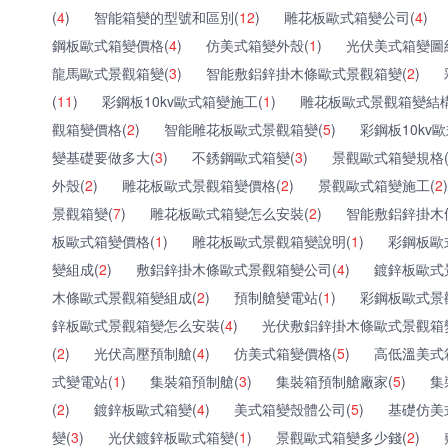
(
4
)
智能箱變的型號和區別(
12
)
雕花板歐式箱變公司(
4
)
鋼板歐式箱變價格(
4
)
仿美式箱變外殼(
1
)
光伏美式箱變圖
龍馬歐式景觀箱變(
3
)
智能敷鋁鋅掛木條歐式景觀箱變(
2
)
(
11
)
彩鋼板10kv歐式箱變施工(
1
)
雕花板歐式景觀箱變結構
觀箱變價格(
2
)
智能雕花板歐式景觀箱變(
5
)
彩鋼板10kv
變基礎要做多大(
3
)
不銹鋼歐式箱變(
3
)
景觀歐式箱變規格
外殼(
2
)
雕花板歐式景觀箱變價格(
2
)
景觀歐式箱變施工(
2
)
景觀箱變(
7
)
雕花板歐式箱變怎么安裝(
2
)
智能敷鋁鋅掛木
板歐式箱變價格(
1
)
雕花板歐式景觀箱變說明(
1
)
彩鋼板歐
變組成(
2
)
敷鋁鋅掛木條歐式景觀箱變公司(
4
)
鍍鋅板歐式
木條歐式景觀箱變組成(
2
)
預制艙變電站(
1
)
彩鋼板歐式景
鋅板歐式景觀箱變怎么安裝(
4
)
光伏敷鋁鋅掛木條歐式景觀箱
(
2
)
光伏高壓預制艙(
4
)
仿美式箱變價格(
5
)
高低溫美式
式變電站(
1
)
集裝箱預制艙(
3
)
集裝箱預制艙廠家(
5
)
集
(
2
)
鍍鋅板歐式箱變(
4
)
美式箱變殼體公司(
5
)
基礎仿美
變(
3
)
光伏鍍鋅板歐式箱變(
1
)
景觀歐式箱變多少錢(
2
)