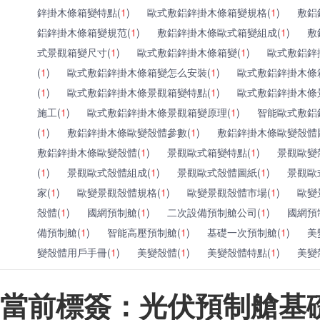
鋅掛木條箱變特點(
1
)
歐式敷鋁鋅掛木條箱變規格(
1
)
敷鋁
鋁鋅掛木條箱變規范(
1
)
敷鋁鋅掛木條歐式箱變組成(
1
)
敷
式景觀箱變尺寸(
1
)
歐式敷鋁鋅掛木條箱變(
1
)
歐式敷鋁鋅
(
1
)
歐式敷鋁鋅掛木條箱變怎么安裝(
1
)
歐式敷鋁鋅掛木條
(
1
)
歐式敷鋁鋅掛木條景觀箱變特點(
1
)
歐式敷鋁鋅掛木條
施工(
1
)
歐式敷鋁鋅掛木條景觀箱變原理(
1
)
智能歐式敷鋁
(
1
)
敷鋁鋅掛木條歐變殼體參數(
1
)
敷鋁鋅掛木條歐變殼體
敷鋁鋅掛木條歐變殼體(
1
)
景觀歐式箱變特點(
1
)
景觀歐變
(
1
)
景觀歐式殼體組成(
1
)
景觀歐式殼體圖紙(
1
)
景觀歐
家(
1
)
歐變景觀殼體規格(
1
)
歐變景觀殼體市場(
1
)
歐變
殼體(
1
)
國網預制艙(
1
)
二次設備預制艙公司(
1
)
國網預
備預制艙(
1
)
智能高壓預制艙(
1
)
基礎一次預制艙(
1
)
美
變殼體用戶手冊(
1
)
美變殼體(
1
)
美變殼體特點(
1
)
美變
當前標簽：光伏預制艙基