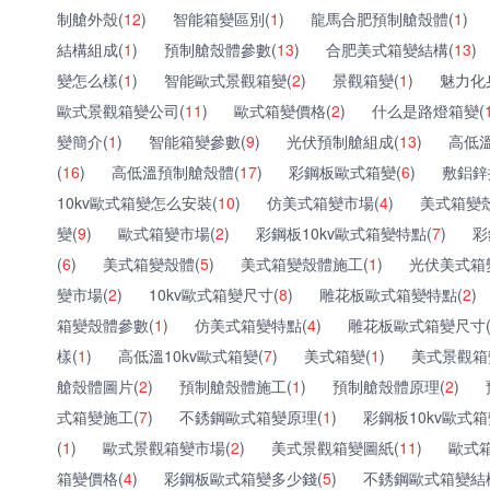
制艙外殼(
12
)
智能箱變區別(
1
)
龍馬合肥預制艙殼體(
1
)
結構組成(
1
)
預制艙殼體參數(
13
)
合肥美式箱變結構(
13
)
變怎么樣(
1
)
智能歐式景觀箱變(
2
)
景觀箱變(
1
)
魅力化
歐式景觀箱變公司(
11
)
歐式箱變價格(
2
)
什么是路燈箱變(
變簡介(
1
)
智能箱變參數(
9
)
光伏預制艙組成(
13
)
高低
(
16
)
高低溫預制艙殼體(
17
)
彩鋼板歐式箱變(
6
)
敷鋁鋅
10kv歐式箱變怎么安裝(
10
)
仿美式箱變市場(
4
)
美式箱變
變(
9
)
歐式箱變市場(
2
)
彩鋼板10kv歐式箱變特點(
7
)
彩
(
6
)
美式箱變殼體(
5
)
美式箱變殼體施工(
1
)
光伏美式箱
變市場(
2
)
10kv歐式箱變尺寸(
8
)
雕花板歐式箱變特點(
2
)
箱變殼體參數(
1
)
仿美式箱變特點(
4
)
雕花板歐式箱變尺寸
樣(
1
)
高低溫10kv歐式箱變(
7
)
美式箱變(
1
)
美式景觀箱
艙殼體圖片(
2
)
預制艙殼體施工(
1
)
預制艙殼體原理(
2
)
式箱變施工(
7
)
不銹鋼歐式箱變原理(
1
)
彩鋼板10kv歐式箱
(
1
)
歐式景觀箱變市場(
2
)
美式景觀箱變圖紙(
11
)
歐式
箱變價格(
4
)
彩鋼板歐式箱變多少錢(
5
)
不銹鋼歐式箱變結