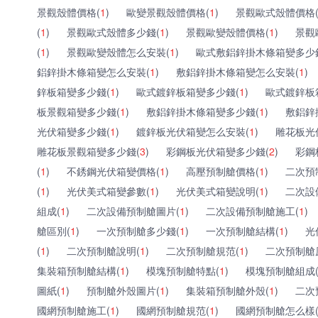
景觀殼體價格(
1
)
歐變景觀殼體價格(
1
)
景觀歐式殼體價格
(
1
)
景觀歐式殼體多少錢(
1
)
景觀歐變殼體價格(
1
)
景觀
(
1
)
景觀歐變殼體怎么安裝(
1
)
歐式敷鋁鋅掛木條箱變多少
鋁鋅掛木條箱變怎么安裝(
1
)
敷鋁鋅掛木條箱變怎么安裝(
1
)
鋅板箱變多少錢(
1
)
歐式鍍鋅板箱變多少錢(
1
)
歐式鍍鋅板
板景觀箱變多少錢(
1
)
敷鋁鋅掛木條箱變多少錢(
1
)
敷鋁鋅
光伏箱變多少錢(
1
)
鍍鋅板光伏箱變怎么安裝(
1
)
雕花板光
雕花板景觀箱變多少錢(
3
)
彩鋼板光伏箱變多少錢(
2
)
彩鋼
(
1
)
不銹鋼光伏箱變價格(
1
)
高壓預制艙價格(
1
)
二次預
(
1
)
光伏美式箱變參數(
1
)
光伏美式箱變說明(
1
)
二次設
組成(
1
)
二次設備預制艙圖片(
1
)
二次設備預制艙施工(
1
)
艙區別(
1
)
一次預制艙多少錢(
1
)
一次預制艙結構(
1
)
光
(
1
)
二次預制艙說明(
1
)
二次預制艙規范(
1
)
二次預制艙
集裝箱預制艙結構(
1
)
模塊預制艙特點(
1
)
模塊預制艙組成
圖紙(
1
)
預制艙外殼圖片(
1
)
集裝箱預制艙外殼(
1
)
二次
國網預制艙施工(
1
)
國網預制艙規范(
1
)
國網預制艙怎么樣