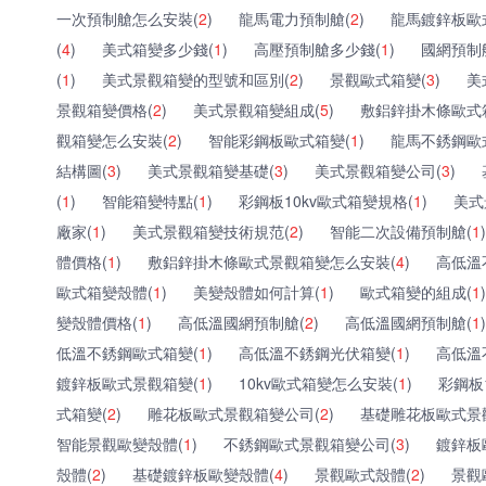
一次預制艙怎么安裝(
2
)
龍馬電力預制艙(
2
)
龍馬鍍鋅板歐
(
4
)
美式箱變多少錢(
1
)
高壓預制艙多少錢(
1
)
國網預制
(
1
)
美式景觀箱變的型號和區別(
2
)
景觀歐式箱變(
3
)
美
景觀箱變價格(
2
)
美式景觀箱變組成(
5
)
敷鋁鋅掛木條歐式
觀箱變怎么安裝(
2
)
智能彩鋼板歐式箱變(
1
)
龍馬不銹鋼歐
結構圖(
3
)
美式景觀箱變基礎(
3
)
美式景觀箱變公司(
3
)
(
1
)
智能箱變特點(
1
)
彩鋼板10kv歐式箱變規格(
1
)
美式
廠家(
1
)
美式景觀箱變技術規范(
2
)
智能二次設備預制艙(
1
)
體價格(
1
)
敷鋁鋅掛木條歐式景觀箱變怎么安裝(
4
)
高低溫
歐式箱變殼體(
1
)
美變殼體如何計算(
1
)
歐式箱變的組成(
1
)
變殼體價格(
1
)
高低溫國網預制艙(
2
)
高低溫國網預制艙(
1
)
低溫不銹鋼歐式箱變(
1
)
高低溫不銹鋼光伏箱變(
1
)
高低溫
鍍鋅板歐式景觀箱變(
1
)
10kv歐式箱變怎么安裝(
1
)
彩鋼板
式箱變(
2
)
雕花板歐式景觀箱變公司(
2
)
基礎雕花板歐式景
智能景觀歐變殼體(
1
)
不銹鋼歐式景觀箱變公司(
3
)
鍍鋅板
殼體(
2
)
基礎鍍鋅板歐變殼體(
4
)
景觀歐式殼體(
2
)
景觀