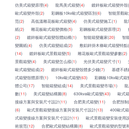
仿美式箱變原理(
4
)
龍馬美式箱變(
4
)
鍍鋅板歐式箱變外殼
歐式箱變外殼(
2
)
彩鋼板10kv歐式箱變區別(
6
)
智能景觀歐
范(
2
)
高低溫雕花板歐式箱變(
4
)
仿美式箱變施工(
1
)
龍
紙(
2
)
雕花板歐式箱變價格(
5
)
彩鋼板歐式箱變原理(
2
)
(
2
)
鍍鋅板歐式箱變殼體結構(
1
)
智能箱變廠家(
20
)
智
變圖紙(
4
)
仿美式箱變組成(
2
)
敷鋁鋅掛木條歐式箱變特點
(
14
)
鍍鋅板歐式景觀箱變(
5
)
雕花板歐式景觀箱變參數(
2
)
景觀箱變(
4
)
美式箱變怎么樣(
1
)
光伏美式箱變尺寸(
1
)
歐式箱變組成(
2
)
鍍鋅板歐式箱變殼體多少錢(
7
)
基礎不銹
式箱變殼體原理(
1
)
10kv歐式箱變(
63
)
彩鋼板10kv歐式箱
體公司(
17
)
智能箱變組成(
14
)
美式景觀箱變市場(
1
)
龍
數(
11
)
美式箱變結構圖(
8
)
630kva歐式箱變(
43
)
歐式箱
接線方案與安裝尺寸設計(
11
)
合肥美式箱變(
11
)
合肥預制
(
6
)
歐式景觀箱變接線方案與安裝尺寸設計(
13
)
400歐式箱
式箱變接線方案與安裝尺寸設計(
11
)
歐式景觀箱變安裝使用說
術規范(
12
)
合肥歐式箱變結構圖(
8
)
歐式景觀箱變的型號和