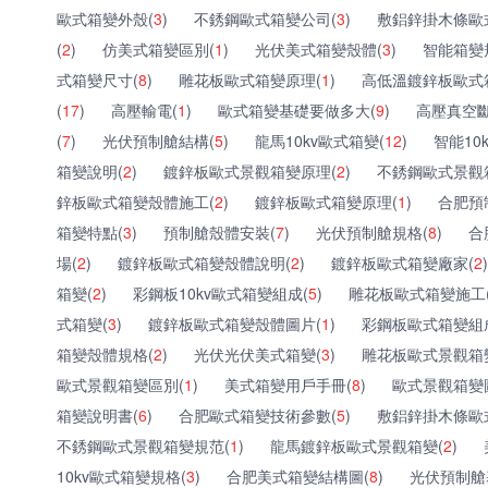
歐式箱變外殼(
3
)
不銹鋼歐式箱變公司(
3
)
敷鋁鋅掛木條歐
(
2
)
仿美式箱變區別(
1
)
光伏美式箱變殼體(
3
)
智能箱變
式箱變尺寸(
8
)
雕花板歐式箱變原理(
1
)
高低溫鍍鋅板歐式
(
17
)
高壓輸電(
1
)
歐式箱變基礎要做多大(
9
)
高壓真空斷
(
7
)
光伏預制艙結構(
5
)
龍馬10kv歐式箱變(
12
)
智能10
箱變說明(
2
)
鍍鋅板歐式景觀箱變原理(
2
)
不銹鋼歐式景觀
鋅板歐式箱變殼體施工(
2
)
鍍鋅板歐式箱變原理(
1
)
合肥預
箱變特點(
3
)
預制艙殼體安裝(
7
)
光伏預制艙規格(
8
)
合
場(
2
)
鍍鋅板歐式箱變殼體說明(
2
)
鍍鋅板歐式箱變廠家(
2
)
箱變(
2
)
彩鋼板10kv歐式箱變組成(
5
)
雕花板歐式箱變施工
式箱變(
3
)
鍍鋅板歐式箱變殼體圖片(
1
)
彩鋼板歐式箱變組
箱變殼體規格(
2
)
光伏光伏美式箱變(
3
)
雕花板歐式景觀箱
歐式景觀箱變區別(
1
)
美式箱變用戶手冊(
8
)
歐式景觀箱變
箱變說明書(
6
)
合肥歐式箱變技術參數(
5
)
敷鋁鋅掛木條歐
不銹鋼歐式景觀箱變規范(
1
)
龍馬鍍鋅板歐式景觀箱變(
2
)
10kv歐式箱變規格(
3
)
合肥美式箱變結構圖(
8
)
光伏預制艙