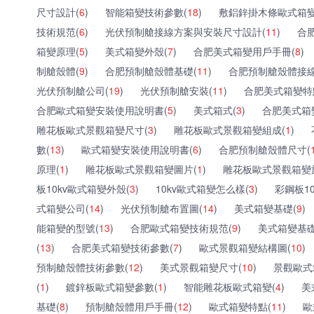
尺寸設計(
6
)
智能箱變技術參數(
18
)
敷鋁鋅掛木條歐式箱變
技術規范(
6
)
光伏預制艙接線方案與安裝尺寸設計(
11
)
合
箱變原理(
5
)
美式箱變外殼(
7
)
合肥美式箱變用戶手冊(
8
)
制艙殼體(
9
)
合肥預制艙殼體基礎(
11
)
合肥預制艙殼體接線
光伏預制艙公司(
19
)
光伏預制艙安裝(
11
)
合肥美式箱變特
合肥歐式箱變安裝使用說明書(
5
)
美式箱式(
3
)
合肥美式箱
雕花板歐式景觀箱變尺寸(
3
)
雕花板歐式景觀箱變組成(
1
)
數(
13
)
歐式箱變安裝使用說明書(
6
)
合肥預制艙殼體尺寸(
原理(
1
)
雕花板歐式景觀箱變圖片(
1
)
雕花板歐式景觀箱變
板10kv歐式箱變外殼(
3
)
10kv歐式箱變怎么樣(
3
)
彩鋼板1
式箱變公司(
14
)
光伏預制艙布置圖(
14
)
美式箱變基礎(
9
)
能箱變的型號(
13
)
合肥歐式箱變技術規范(
9
)
美式箱變基礎
(
13
)
合肥美式箱變技術參數(
7
)
歐式景觀箱變結構圖(
10
)
預制艙殼體技術參數(
12
)
美式景觀箱變尺寸(
10
)
景觀歐式
(
1
)
鍍鋅板歐式箱變參數(
1
)
智能雕花板歐式箱變(
4
)
美
基礎(
8
)
預制艙殼體用戶手冊(
12
)
歐式箱變特點(
11
)
歐