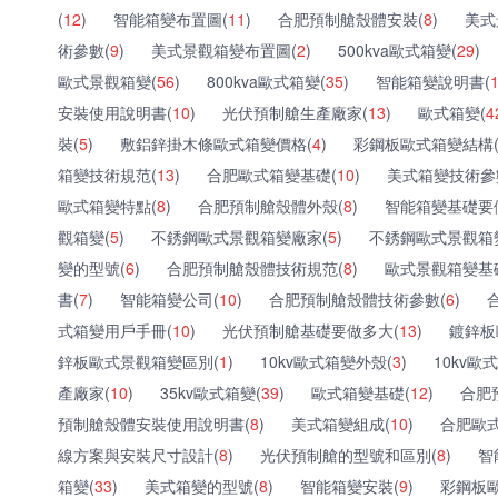
(
12
)
智能箱變布置圖(
11
)
合肥預制艙殼體安裝(
8
)
美式
術參數(
9
)
美式景觀箱變布置圖(
2
)
500kva歐式箱變(
29
)
歐式景觀箱變(
56
)
800kva歐式箱變(
35
)
智能箱變說明書(
安裝使用說明書(
10
)
光伏預制艙生產廠家(
13
)
歐式箱變(
4
裝(
5
)
敷鋁鋅掛木條歐式箱變價格(
4
)
彩鋼板歐式箱變結構
箱變技術規范(
13
)
合肥歐式箱變基礎(
10
)
美式箱變技術參
歐式箱變特點(
8
)
合肥預制艙殼體外殼(
8
)
智能箱變基礎要
觀箱變(
5
)
不銹鋼歐式景觀箱變廠家(
5
)
不銹鋼歐式景觀箱
變的型號(
6
)
合肥預制艙殼體技術規范(
8
)
歐式景觀箱變基
書(
7
)
智能箱變公司(
10
)
合肥預制艙殼體技術參數(
6
)
式箱變用戶手冊(
10
)
光伏預制艙基礎要做多大(
13
)
鍍鋅板
鋅板歐式景觀箱變區別(
1
)
10kv歐式箱變外殼(
3
)
10kv歐
產廠家(
10
)
35kv歐式箱變(
39
)
歐式箱變基礎(
12
)
合肥
預制艙殼體安裝使用說明書(
8
)
美式箱變組成(
10
)
合肥歐
線方案與安裝尺寸設計(
8
)
光伏預制艙的型號和區別(
8
)
智
箱變(
33
)
美式箱變的型號(
8
)
智能箱變安裝(
9
)
彩鋼板