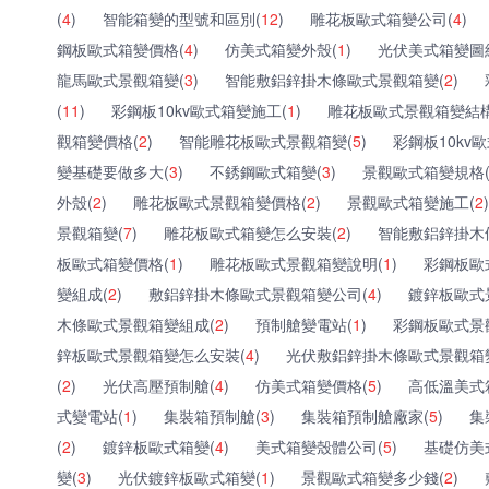
(
4
)
智能箱變的型號和區別(
12
)
雕花板歐式箱變公司(
4
)
鋼板歐式箱變價格(
4
)
仿美式箱變外殼(
1
)
光伏美式箱變圖
龍馬歐式景觀箱變(
3
)
智能敷鋁鋅掛木條歐式景觀箱變(
2
)
(
11
)
彩鋼板10kv歐式箱變施工(
1
)
雕花板歐式景觀箱變結構
觀箱變價格(
2
)
智能雕花板歐式景觀箱變(
5
)
彩鋼板10kv
變基礎要做多大(
3
)
不銹鋼歐式箱變(
3
)
景觀歐式箱變規格
外殼(
2
)
雕花板歐式景觀箱變價格(
2
)
景觀歐式箱變施工(
2
)
景觀箱變(
7
)
雕花板歐式箱變怎么安裝(
2
)
智能敷鋁鋅掛木
板歐式箱變價格(
1
)
雕花板歐式景觀箱變說明(
1
)
彩鋼板歐
變組成(
2
)
敷鋁鋅掛木條歐式景觀箱變公司(
4
)
鍍鋅板歐式
木條歐式景觀箱變組成(
2
)
預制艙變電站(
1
)
彩鋼板歐式景
鋅板歐式景觀箱變怎么安裝(
4
)
光伏敷鋁鋅掛木條歐式景觀箱
(
2
)
光伏高壓預制艙(
4
)
仿美式箱變價格(
5
)
高低溫美式
式變電站(
1
)
集裝箱預制艙(
3
)
集裝箱預制艙廠家(
5
)
集
(
2
)
鍍鋅板歐式箱變(
4
)
美式箱變殼體公司(
5
)
基礎仿美
變(
3
)
光伏鍍鋅板歐式箱變(
1
)
景觀歐式箱變多少錢(
2
)