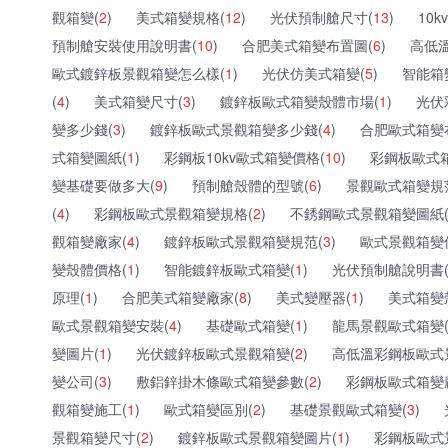
觀箱變(
2
)
美式箱變規格(
12
)
光伏預制艙尺寸(
13
)
10
預制艙安裝使用說明書(
10
)
合肥美式箱變布置圖(
6
)
高低溫
歐式鍍鋅板景觀箱變怎么樣(
1
)
光伏仿美式箱變(
5
)
智能箱
(
4
)
美式箱變尺寸(
3
)
鍍鋅板歐式箱變殼體市場(
1
)
光伏
變多少錢(
3
)
鍍鋅板歐式景觀箱變多少錢(
4
)
合肥歐式箱變
式箱變圖紙(
1
)
彩鋼板10kv歐式箱變價格(
10
)
彩鋼板歐式
變基礎要做多大(
9
)
預制艙殼體的型號(
6
)
景觀歐式箱變規
(
4
)
彩鋼板歐式景觀箱變規格(
2
)
不銹鋼歐式景觀箱變圖紙
觀箱變廠家(
4
)
鍍鋅板歐式景觀箱變規范(
3
)
歐式景觀箱變
變殼體價格(
1
)
智能鍍鋅板歐式箱變(
1
)
光伏預制艙說明書
原理(
1
)
合肥美式箱變廠家(
8
)
美式變壓器(
1
)
美式箱變
歐式景觀箱變安裝(
4
)
基礎歐式箱變(
1
)
龍馬景觀歐式箱變
變圖片(
1
)
光伏鍍鋅板歐式景觀箱變(
2
)
高低溫彩鋼板歐式
變公司(
3
)
敷鋁鋅掛木條歐式箱變參數(
2
)
彩鋼板歐式箱變
觀箱變施工(
1
)
歐式箱變區別(
2
)
基礎景觀歐式箱變(
3
)
景觀箱變尺寸(
2
)
鍍鋅板歐式景觀箱變圖片(
1
)
彩鋼板歐式