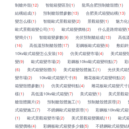
制艙外殼(
12
)
智能箱變區別(
1
)
龍馬合肥預制艙殼體(
1
)
結構組成(
1
)
預制艙殼體參數(
13
)
合肥美式箱變結構(
13
)
變怎么樣(
1
)
智能歐式景觀箱變(
2
)
景觀箱變(
1
)
魅力化
歐式景觀箱變公司(
11
)
歐式箱變價格(
2
)
什么是路燈箱變(
變簡介(
1
)
智能箱變參數(
9
)
光伏預制艙組成(
13
)
高低
(
16
)
高低溫預制艙殼體(
17
)
彩鋼板歐式箱變(
6
)
敷鋁鋅
10kv歐式箱變怎么安裝(
10
)
仿美式箱變市場(
4
)
美式箱變
變(
9
)
歐式箱變市場(
2
)
彩鋼板10kv歐式箱變特點(
7
)
彩
(
6
)
美式箱變殼體(
5
)
美式箱變殼體施工(
1
)
光伏美式箱
變市場(
2
)
10kv歐式箱變尺寸(
8
)
雕花板歐式箱變特點(
2
)
箱變殼體參數(
1
)
仿美式箱變特點(
4
)
雕花板歐式箱變尺寸
樣(
1
)
高低溫10kv歐式箱變(
7
)
美式箱變(
1
)
美式景觀箱
艙殼體圖片(
2
)
預制艙殼體施工(
1
)
預制艙殼體原理(
2
)
式箱變施工(
7
)
不銹鋼歐式箱變原理(
1
)
彩鋼板10kv歐式箱
(
1
)
歐式景觀箱變市場(
2
)
美式景觀箱變圖紙(
11
)
歐式
箱變價格(
4
)
彩鋼板歐式箱變多少錢(
5
)
不銹鋼歐式箱變結