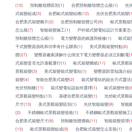
(
12
)
預制艙殼體區別(
1
)
合肥預制艙殼體怎么樣(
1
)
光
式箱變組成(
5
)
合肥歐式箱變結構(
12
)
光伏合肥美式箱變(
合肥美式箱變圖片(
2
)
合肥預制艙殼體公司(
8
)
歐式景觀箱
怎么樣(
7
)
智能箱變施工(
1
)
戶外箱式變電站設計方案要怎
預制艙殼體怎么樣(
1
)
電力變壓器的維護與檢修(
1
)
歐式箱
干式變壓器損耗和功率有什么聯系(
1
)
美式景觀箱變特點(
6
)
體(
27
)
變壓器廠家講解什么情況下電力變壓器必須立刻斷電(
式箱變是否允許過載運行(
1
)
歐式箱變圖紙(
11
)
歐式景觀箱
景觀箱變(
3
)
美式箱變箱式變電站(
1
)
變壓器防雷知識介紹
箱變(
4
)
智能合肥美式箱變(
2
)
箱式變電站的組合方式靈活
光伏預制艙(
11
)
箱式變電站該如何選擇(
1
)
歐式箱變外殼(
式景觀箱變特點(
13
)
基礎合肥美式箱變(
1
)
光伏歐式景觀箱
尺寸(
13
)
美式景觀箱變區別(
1
)
光伏智能箱變(
8
)
智能
(
2
)
不銹鋼歐式景觀箱變規格(
1
)
不銹鋼歐式景觀箱變施工
合肥美式箱變尺寸(
8
)
預制艙殼體價格(
11
)
智能箱變原理(
(
13
)
歐式景觀箱變組成(
9
)
合肥歐式箱變怎么安裝(
1
)