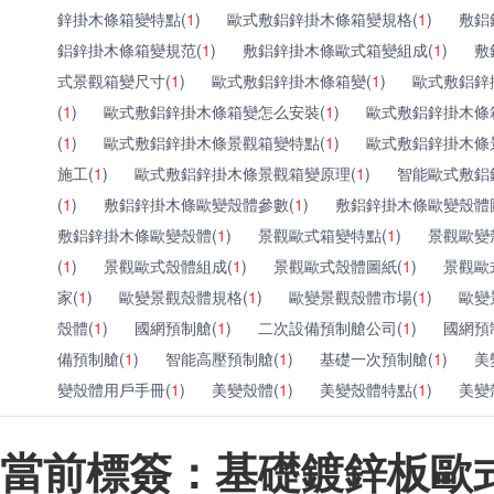
鋅掛木條箱變特點(
1
)
歐式敷鋁鋅掛木條箱變規格(
1
)
敷鋁
鋁鋅掛木條箱變規范(
1
)
敷鋁鋅掛木條歐式箱變組成(
1
)
敷
式景觀箱變尺寸(
1
)
歐式敷鋁鋅掛木條箱變(
1
)
歐式敷鋁鋅
(
1
)
歐式敷鋁鋅掛木條箱變怎么安裝(
1
)
歐式敷鋁鋅掛木條
(
1
)
歐式敷鋁鋅掛木條景觀箱變特點(
1
)
歐式敷鋁鋅掛木條
施工(
1
)
歐式敷鋁鋅掛木條景觀箱變原理(
1
)
智能歐式敷鋁
(
1
)
敷鋁鋅掛木條歐變殼體參數(
1
)
敷鋁鋅掛木條歐變殼體
敷鋁鋅掛木條歐變殼體(
1
)
景觀歐式箱變特點(
1
)
景觀歐變
(
1
)
景觀歐式殼體組成(
1
)
景觀歐式殼體圖紙(
1
)
景觀歐
家(
1
)
歐變景觀殼體規格(
1
)
歐變景觀殼體市場(
1
)
歐變
殼體(
1
)
國網預制艙(
1
)
二次設備預制艙公司(
1
)
國網預
備預制艙(
1
)
智能高壓預制艙(
1
)
基礎一次預制艙(
1
)
美
變殼體用戶手冊(
1
)
美變殼體(
1
)
美變殼體特點(
1
)
美變
當前標簽：基礎鍍鋅板歐