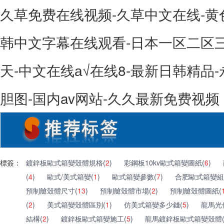
久草免费在线视频-久草中文在线-黄
韩中文字幕在线观看-日本一区二区
天-中文在线а√在线8-最新日韩精品-
胆图-国内av网站-久久最新免费视频
標簽：
鍍鋅板歐式箱變殼體規格(
2
)
彩鋼板10kv歐式箱變圖紙(
6
)
(
4
)
歐式/美式箱變(
1
)
歐式箱變參數(
7
)
合肥歐式箱變組
預制艙殼體尺寸(
13
)
預制艙殼體市場(
2
)
預制艙殼體圖紙(
(
2
)
美式箱變殼體區別(
1
)
仿美式箱變多少錢(
5
)
龍馬光
結構(
2
)
鍍鋅板歐式箱變施工(
5
)
龍馬鍍鋅板歐式箱變殼體