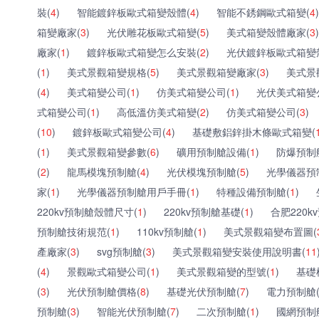
裝(
4
)
智能鍍鋅板歐式箱變殼體(
4
)
智能不銹鋼歐式箱變(
4
)
箱變廠家(
3
)
光伏雕花板歐式箱變(
5
)
美式箱變殼體廠家(
3
)
廠家(
1
)
鍍鋅板歐式箱變怎么安裝(
2
)
光伏鍍鋅板歐式箱變
(
1
)
美式景觀箱變規格(
5
)
美式景觀箱變廠家(
3
)
美式景
(
4
)
美式箱變公司(
1
)
仿美式箱變公司(
1
)
光伏美式箱變
式箱變公司(
1
)
高低溫仿美式箱變(
2
)
仿美式箱變公司(
3
)
(
10
)
鍍鋅板歐式箱變公司(
4
)
基礎敷鋁鋅掛木條歐式箱變(
(
1
)
美式景觀箱變參數(
6
)
礦用預制艙設備(
1
)
防爆預制
(
2
)
龍馬模塊預制艙(
4
)
光伏模塊預制艙(
5
)
光學儀器預
家(
1
)
光學儀器預制艙用戶手冊(
1
)
特種設備預制艙(
1
)
220kv預制艙殼體尺寸(
1
)
220kv預制艙基礎(
1
)
合肥220k
預制艙技術規范(
1
)
110kv預制艙(
1
)
美式景觀箱變布置圖(
產廠家(
3
)
svg預制艙(
3
)
美式景觀箱變安裝使用說明書(
11
(
4
)
景觀歐式箱變公司(
1
)
美式景觀箱變的型號(
1
)
基礎
(
3
)
光伏預制艙價格(
8
)
基礎光伏預制艙(
7
)
電力預制艙
預制艙(
3
)
智能光伏預制艙(
7
)
二次預制艙(
1
)
國網預制