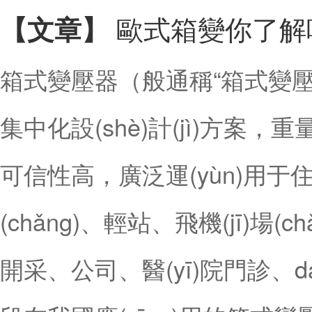
歐式箱變你了解
【文章】
箱式變壓器（般通稱“箱式變壓器
集中化設(shè)計(jì)方
可信性高，廣泛運(yùn)用于住宅
(chǎng)、輕站、飛機(jī)場(
開采、公司、醫(yī)院門診、da學(