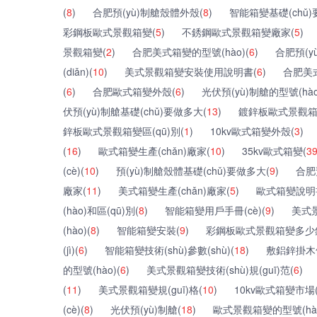
(
8
)
合肥預(yù)制艙殼體外殼(
8
)
智能箱變基礎(chǔ)
彩鋼板歐式景觀箱變(
5
)
不銹鋼歐式景觀箱變廠家(
5
)
景觀箱變(
2
)
合肥美式箱變的型號(hào)(
6
)
合肥預(yù
(diǎn)(
10
)
美式景觀箱變安裝使用說明書(
6
)
合肥美
(
6
)
合肥歐式箱變外殼(
6
)
光伏預(yù)制艙的型號(hào
伏預(yù)制艙基礎(chǔ)要做多大(
13
)
鍍鋅板歐式景觀箱變特
鋅板歐式景觀箱變區(qū)別(
1
)
10kv歐式箱變外殼(
3
)
(
16
)
歐式箱變生產(chǎn)廠家(
10
)
35kv歐式箱變(
3
(cè)(
10
)
預(yù)制艙殼體基礎(chǔ)要做多大(
9
)
合肥
廠家(
11
)
美式箱變生產(chǎn)廠家(
5
)
歐式箱變說明
(hào)和區(qū)別(
8
)
智能箱變用戶手冊(cè)(
9
)
美式
(hào)(
8
)
智能箱變安裝(
9
)
彩鋼板歐式景觀箱變多少
(jì)(
6
)
智能箱變技術(shù)參數(shù)(
18
)
敷鋁鋅掛木條
的型號(hào)(
6
)
美式景觀箱變技術(shù)規(guī)范(
6
)
(
11
)
美式景觀箱變規(guī)格(
10
)
10kv歐式箱變市場(c
(cè)(
8
)
光伏預(yù)制艙(
18
)
歐式景觀箱變的型號(hào