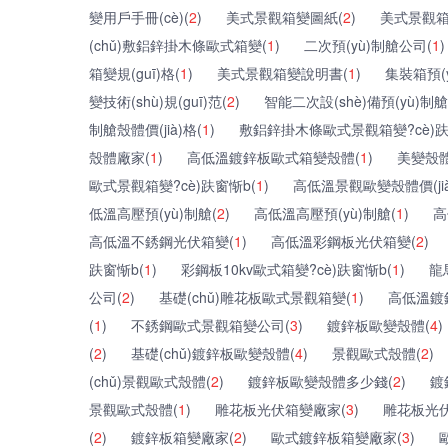
變用戶手冊(cè)(
2
)
美式景觀箱變圖紙(
2
)
美式景觀箱變結
(chǔ)敷鋁鋅掛木條歐式箱變(
1
)
二次預(yù)制艙公司(
1
)
箱變規(guī)格(
1
)
美式景觀箱變說明書(
1
)
集裝箱預(
變技術(shù)規(guī)范(
2
)
智能二次設(shè)備預(yù)制艙
制艙殼體價(jià)格(
1
)
敷鋁鋅掛木條歐式景觀箱變?cè)趺
殼體廠家(
1
)
高低溫鍍鋅板歐式箱變殼體(
1
)
美變殼體
歐式景觀箱變?cè)趺窗惭b(
1
)
高低溫景觀歐變殼體價(jià
低溫高壓預(yù)制艙(
2
)
高低溫高壓預(yù)制艙(
1
)
高
高低溫不銹鋼光伏箱變(
1
)
高低溫彩鋼板光伏箱變(
2
)
趺窗惭b(
1
)
彩鋼板10kv歐式箱變?cè)趺窗惭b(
1
)
龍
公司(
2
)
基礎(chǔ)雕花板歐式景觀箱變(
1
)
高低溫鍍
(
1
)
不銹鋼歐式景觀箱變公司(
3
)
鍍鋅板歐變殼體(
4
)
(
2
)
基礎(chǔ)鍍鋅板歐變殼體(
4
)
景觀歐式殼體(
2
)
(chǔ)景觀歐式殼體(
2
)
鍍鋅板歐變殼體多少錢(
2
)
鍍
景觀歐式殼體(
1
)
雕花板光伏箱變廠家(
3
)
雕花板光
(
2
)
鍍鋅板箱變廠家(
2
)
歐式鍍鋅板箱變廠家(
3
)