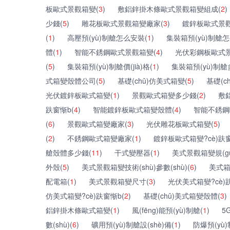
板歐式景觀箱變(
3
)
敷鋁鋅掛木條歐式景觀箱變組成(
2
)
少錢(
5
)
雕花板歐式景觀箱變廠家(
3
)
鍍鋅板歐式景觀箱
(
1
)
高壓預(yù)制艙怎么安裝(
1
)
集裝箱預(yù)制艙
體(
1
)
智能不銹鋼歐式景觀箱變(
4
)
光伏彩鋼板歐式景
(
5
)
集裝箱預(yù)制艙價(jià)格(
1
)
集裝箱預(yù)制艙
式箱變殼體公司(
5
)
基礎(chǔ)仿美式箱變(
5
)
基礎(c
光伏鍍鋅板歐式箱變(
1
)
景觀歐式箱變多少錢(
2
)
敷
趺窗惭b(
4
)
智能鍍鋅板歐式箱變殼體(
4
)
智能不銹鋼
(
6
)
景觀歐式箱變廠家(
3
)
光伏雕花板歐式箱變(
5
)
(
2
)
不銹鋼歐式箱變廠家(
1
)
鍍鋅板歐式箱變?cè)趺窗
艙殼體多少錢(
11
)
干式變壓器(
1
)
美式景觀箱變規(gu
外殼(
5
)
美式景觀箱變技術(shù)參數(shù)(
6
)
美式箱變
配電箱(
1
)
美式景觀箱變尺寸(
3
)
光伏美式箱變?cè)
仿美式箱變?cè)趺窗惭b(
2
)
基礎(chǔ)美式箱變殼體(
3
)
鋁鋅掛木條歐式箱變(
1
)
風(fēng)能預(yù)制艙(
1
)
5
數(shù)(
6
)
礦用預(yù)制艙設(shè)備(
1
)
防爆預(yù)