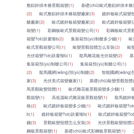
敷鋁鋅掛木條景觀箱變(
1
)
基礎(chǔ)歐式敷鋁鋅掛木條
(
2
)
歐式敷鋁鋅掛木條箱變廠家(
3
)
鍍鋅板歐式箱變殼
艙廠家(
2
)
歐式鍍鋅板箱變廠家(
2
)
歐式鍍鋅板箱變公
箱變(
1
)
彩鋼板歐式景觀箱變公司(
1
)
彩鋼板歐式景觀
箱變?cè)趺窗惭b(
2
)
集裝箱預(yù)制艙多少錢(
1
)
歐
歐式景觀箱變公司(
1
)
歐變景觀殼體怎么安裝(
2
)
歐
光伏箱變?cè)趺窗惭b(
1
)
龍馬雕花板光伏箱變(
2
)
基
集裝箱預(yù)制艙公司(
1
)
集裝箱預(yù)制艙公司(
1
)
(
2
)
龍馬國網(wǎng)預(yù)制艙(
2
)
智能國網(wǎng)預
家(
3
)
光伏美式箱變廠家(
1
)
基礎(chǔ)歐變景觀殼體
馬景觀歐變殼體(
1
)
歐式雕花板景觀箱變多少錢(
1
)
觀箱變(
1
)
高低溫歐式雕花板景觀箱變(
1
)
龍馬鍍鋅
格(
2
)
歐式鍍鋅板箱變多少錢(
1
)
歐式鍍鋅板箱變?cè
b(
1
)
鍍鋅板箱變?cè)趺窗惭b(
1
)
歐式鍍鋅板箱變?cè
錢(
3
)
景觀歐變殼體怎么安裝(
3
)
光伏景觀歐變殼體(
鋼板景觀箱變(
1
)
基礎(chǔ)歐式彩鋼板景觀箱變(
1
)