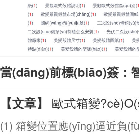
紙(
1
)
景觀歐式殼體說明(
1
)
景觀歐式殼體區(qū)別(
(
1
)
歐變景觀殼體市場(chǎng)(
1
)
歐變景觀殼體圖紙
(
1
)
國網(wǎng)預(yù)制艙(
1
)
二次設(shè)備預(yù
二次設(shè)備預(yù)制艙怎么安裝(
1
)
光伏二次設(shè)
體廠家(
1
)
美變殼體尺寸(
1
)
美變殼體圖紙(
1
)
美變
特點(diǎn)(
1
)
美變殼體的型號(hào)(
1
)
美變殼體的型號
當(dāng)前標(biāo)
歐式箱變?cè)O(
【文章】
(1) 箱變位置應(yīng)逼近負(f