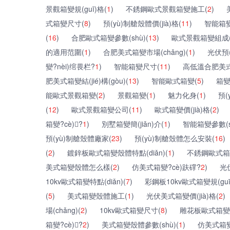
景觀箱變規(guī)格(
1
)
不銹鋼歐式景觀箱變施工(
2
)
式箱變尺寸(
8
)
預(yù)制艙殼體價(jià)格(
11
)
智能箱變?
(
16
)
合肥歐式箱變參數(shù)(
13
)
歐式景觀箱變組成
的適用范圍(
1
)
合肥美式箱變市場(chǎng)(
1
)
光伏預(
變?nèi)绾畏栏?
1
)
智能箱變尺寸(
11
)
高低溫合肥美式
肥美式箱變結(jié)構(gòu)(
13
)
智能歐式箱變(
5
)
箱變
能歐式景觀箱變(
2
)
景觀箱變(
1
)
魅力化身(
1
)
預(
(
12
)
歐式景觀箱變公司(
11
)
歐式箱變價(jià)格(
2
)
箱變?cè)?
1
)
別墅箱變簡(jiǎn)介(
1
)
智能箱變參數(sh
預(yù)制艙殼體廠家(
23
)
預(yù)制艙殼體怎么安裝(
16
)
(
2
)
鍍鋅板歐式箱變殼體特點(diǎn)(
1
)
不銹鋼歐式箱變特
美式箱變殼體怎么樣(
2
)
仿美式箱變?cè)趺礃?
2
)
光
10kv歐式箱變特點(diǎn)(
7
)
彩鋼板10kv歐式箱變規(guī
(
5
)
美式箱變殼體施工(
1
)
光伏美式箱變價(jià)格(
2
)
場(chǎng)(
2
)
10kv歐式箱變尺寸(
8
)
雕花板歐式箱變特點
箱變?cè)?
2
)
美式箱變殼體參數(shù)(
1
)
仿美式箱變特