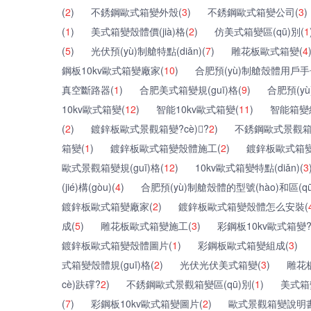
(
2
)
不銹鋼歐式箱變外殼(
3
)
不銹鋼歐式箱變公司(
3
)
(
1
)
美式箱變殼體價(jià)格(
2
)
仿美式箱變區(qū)別(
1
(
5
)
光伏預(yù)制艙特點(diǎn)(
7
)
雕花板歐式箱變(
4
鋼板10kv歐式箱變廠家(
10
)
合肥預(yù)制艙殼體用戶手冊
真空斷路器(
1
)
合肥美式箱變規(guī)格(
9
)
合肥預(y
10kv歐式箱變(
12
)
智能10kv歐式箱變(
11
)
智能箱變結(
(
2
)
鍍鋅板歐式景觀箱變?cè)?
2
)
不銹鋼歐式景觀箱變
箱變(
1
)
鍍鋅板歐式箱變殼體施工(
2
)
鍍鋅板歐式箱變?
歐式景觀箱變規(guī)格(
12
)
10kv歐式箱變特點(diǎn)(
3
(jié)構(gòu)(
4
)
合肥預(yù)制艙殼體的型號(hào)和區(qū
鍍鋅板歐式箱變廠家(
2
)
鍍鋅板歐式箱變殼體怎么安裝(
成(
5
)
雕花板歐式箱變施工(
3
)
彩鋼板10kv歐式箱變?
鍍鋅板歐式箱變殼體圖片(
1
)
彩鋼板歐式箱變組成(
3
)
式箱變殼體規(guī)格(
2
)
光伏光伏美式箱變(
3
)
雕花板
cè)趺礃?
2
)
不銹鋼歐式景觀箱變區(qū)別(
1
)
美式箱變
(
7
)
彩鋼板10kv歐式箱變圖片(
2
)
歐式景觀箱變說明書