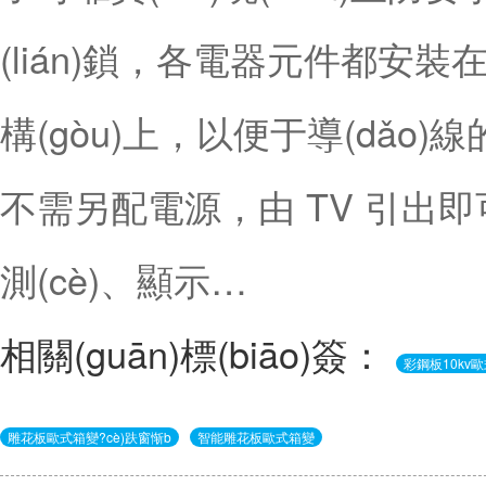
(lián)鎖，各電器元件都安裝在有
構(gòu)上，以便于導(dǎo)
不需另配電源，由 TV 引出
測(cè)、顯示…
相關(guān)標(biāo)簽：
彩鋼板10kv
雕花板歐式箱變?cè)趺窗惭b
智能雕花板歐式箱變