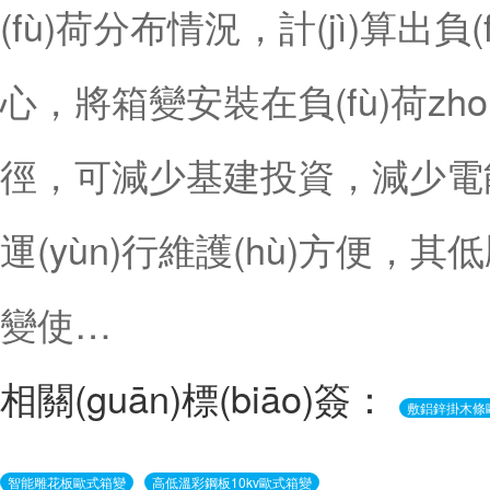
(fù)荷分布情況，計(jì)算出負(
心，將箱變安裝在負(fù)荷z
徑，可減少基建投資，減少電能損耗
運(yùn)行維護(hù)方便，其低壓
變使…
相關(guān)標(biāo)簽：
敷鋁鋅掛木條歐
智能雕花板歐式箱變
高低溫彩鋼板10kv歐式箱變