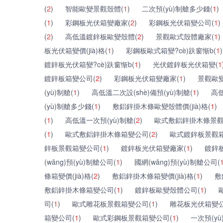
(
2
)
智能歐變景觀殼體(
1
)
二次預(yù)制艙多少錢(
1
)
(
1
)
彩鋼板光伏箱變廠家(
2
)
彩鋼板光伏箱變公司(
1
)
(
2
)
高低溫鍍鋅板歐變殼體(
2
)
景觀歐式殼體廠家(
1
)
板光伏箱變價(jià)格(
1
)
彩鋼板歐式箱變?cè)趺窗惭b(
1
)
鍍鋅板光伏箱變?cè)趺窗惭b(
1
)
光伏鍍鋅板光伏箱變(
1
鍍鋅板箱變公司(
2
)
彩鋼板光伏箱變廠家(
1
)
景觀歐
(yù)制艙(
1
)
高低溫二次設(shè)備預(yù)制艙(
1
)
高低
(yù)制艙多少錢(
1
)
敷鋁鋅掛木條歐變殼體價(jià)格(
1
)
(
1
)
高低溫一次預(yù)制艙(
2
)
歐式敷鋁鋅掛木條景觀
(
1
)
歐式敷鋁鋅掛木條箱變公司(
2
)
歐式鍍鋅板景觀箱
鋅板景觀箱變公司(
1
)
鍍鋅板光伏箱變廠家(
1
)
鍍鋅
(wǎng)預(yù)制艙公司(
1
)
國網(wǎng)預(yù)制艙公司(
條箱變價(jià)格(
2
)
敷鋁鋅掛木條箱變價(jià)格(
1
)
敷
敷鋁鋅掛木條箱變公司(
1
)
鍍鋅板歐變殼體公司(
1
)
司(
1
)
歐式雕花板景觀箱變公司(
1
)
雕花板光伏箱變公
箱變公司(
1
)
歐式彩鋼板景觀箱變公司(
1
)
一次預(yù