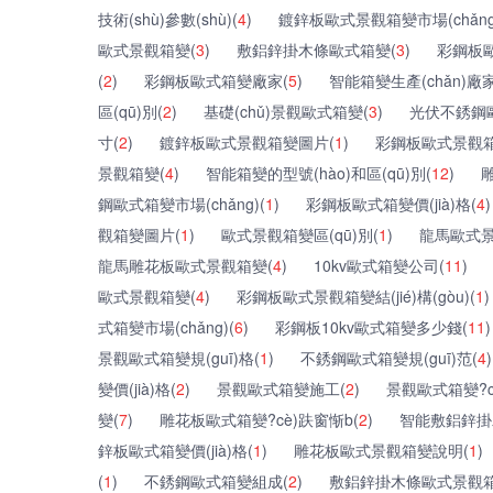
技術(shù)參數(shù)(
4
)
鍍鋅板歐式景觀箱變市場(chǎng
歐式景觀箱變(
3
)
敷鋁鋅掛木條歐式箱變(
3
)
彩鋼板歐
(
2
)
彩鋼板歐式箱變廠家(
5
)
智能箱變生產(chǎn)廠家
區(qū)別(
2
)
基礎(chǔ)景觀歐式箱變(
3
)
光伏不銹鋼
寸(
2
)
鍍鋅板歐式景觀箱變圖片(
1
)
彩鋼板歐式景觀箱變
景觀箱變(
4
)
智能箱變的型號(hào)和區(qū)別(
12
)
鋼歐式箱變市場(chǎng)(
1
)
彩鋼板歐式箱變價(jià)格(
4
)
觀箱變圖片(
1
)
歐式景觀箱變區(qū)別(
1
)
龍馬歐式景
龍馬雕花板歐式景觀箱變(
4
)
10kv歐式箱變公司(
11
)
歐式景觀箱變(
4
)
彩鋼板歐式景觀箱變結(jié)構(gòu)(
1
)
式箱變市場(chǎng)(
6
)
彩鋼板10kv歐式箱變多少錢(
11
)
景觀歐式箱變規(guī)格(
1
)
不銹鋼歐式箱變規(guī)范(
4
)
變價(jià)格(
2
)
景觀歐式箱變施工(
2
)
景觀歐式箱變?c
變(
7
)
雕花板歐式箱變?cè)趺窗惭b(
2
)
智能敷鋁鋅掛
鋅板歐式箱變價(jià)格(
1
)
雕花板歐式景觀箱變說明(
1
)
(
1
)
不銹鋼歐式箱變組成(
2
)
敷鋁鋅掛木條歐式景觀箱