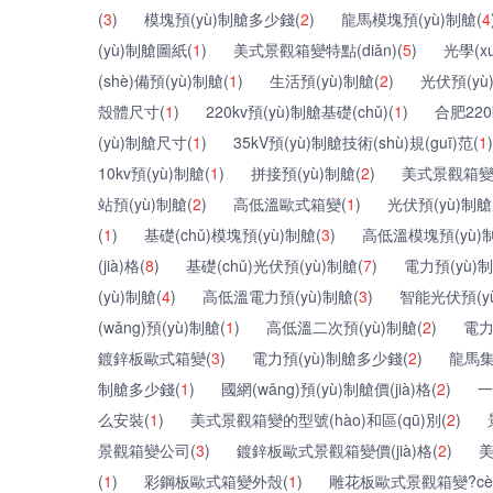
(
3
)
模塊預(yù)制艙多少錢(
2
)
龍馬模塊預(yù)制艙(
4
(yù)制艙圖紙(
1
)
美式景觀箱變特點(diǎn)(
5
)
光學(x
(shè)備預(yù)制艙(
1
)
生活預(yù)制艙(
2
)
光伏預(yù
殼體尺寸(
1
)
220kv預(yù)制艙基礎(chǔ)(
1
)
合肥220
(yù)制艙尺寸(
1
)
35kV預(yù)制艙技術(shù)規(guī)范(
1
)
10kv預(yù)制艙(
1
)
拼接預(yù)制艙(
2
)
美式景觀箱變生
站預(yù)制艙(
2
)
高低溫歐式箱變(
1
)
光伏預(yù)制艙
(
1
)
基礎(chǔ)模塊預(yù)制艙(
3
)
高低溫模塊預(yù)
(jià)格(
8
)
基礎(chǔ)光伏預(yù)制艙(
7
)
電力預(yù)制
(yù)制艙(
4
)
高低溫電力預(yù)制艙(
3
)
智能光伏預(y
(wǎng)預(yù)制艙(
1
)
高低溫二次預(yù)制艙(
2
)
電力
鍍鋅板歐式箱變(
3
)
電力預(yù)制艙多少錢(
2
)
龍馬集
制艙多少錢(
1
)
國網(wǎng)預(yù)制艙價(jià)格(
2
)
一
么安裝(
1
)
美式景觀箱變的型號(hào)和區(qū)別(
2
)
景觀箱變公司(
3
)
鍍鋅板歐式景觀箱變價(jià)格(
2
)
美
(
1
)
彩鋼板歐式箱變外殼(
1
)
雕花板歐式景觀箱變?cè