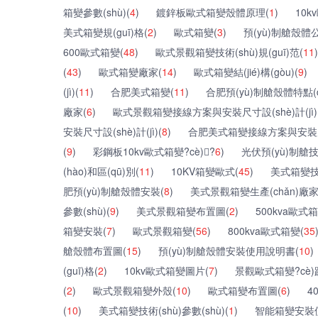
箱變參數(shù)(
4
)
鍍鋅板歐式箱變殼體原理(
1
)
10k
美式箱變規(guī)格(
2
)
歐式箱變(
3
)
預(yù)制艙殼體
600歐式箱變(
48
)
歐式景觀箱變技術(shù)規(guī)范(
11
)
(
43
)
歐式箱變廠家(
14
)
歐式箱變結(jié)構(gòu)(
9
)
(jì)(
11
)
合肥美式箱變(
11
)
合肥預(yù)制艙殼體特點(di
廠家(
6
)
歐式景觀箱變接線方案與安裝尺寸設(shè)計(jì)
安裝尺寸設(shè)計(jì)(
8
)
合肥美式箱變接線方案與安裝尺寸設
(
9
)
彩鋼板10kv歐式箱變?cè)?
6
)
光伏預(yù)制艙技術
(hào)和區(qū)別(
11
)
10KV箱變歐式(
45
)
美式箱變技術(
肥預(yù)制艙殼體安裝(
8
)
美式景觀箱變生產(chǎn)廠家
參數(shù)(
9
)
美式景觀箱變布置圖(
2
)
500kva歐式箱
箱變安裝(
7
)
歐式景觀箱變(
56
)
800kva歐式箱變(
35
艙殼體布置圖(
15
)
預(yù)制艙殼體安裝使用說明書(
10
)
(guī)格(
2
)
10kv歐式箱變圖片(
7
)
景觀歐式箱變?cè)
(
2
)
歐式景觀箱變外殼(
10
)
歐式箱變布置圖(
6
)
4
(
10
)
美式箱變技術(shù)參數(shù)(
1
)
智能箱變安裝