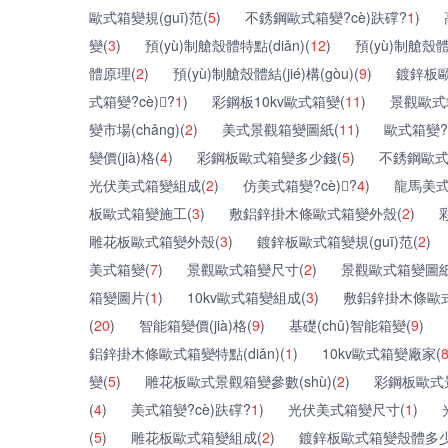
歐式箱變規(guī)范(
5
)
不銹鋼歐式箱變?cè)趺礃?
1
)
變(
3
)
預(yù)制艙殼體特點(diǎn)(
12
)
預(yù)制艙殼體規
體原理(
2
)
預(yù)制艙殼體結(jié)構(gòu)(
9
)
鍍鋅板
式箱變?cè)?
1
)
彩鋼板10kv歐式箱變(
11
)
景觀歐式箱
變市場(chǎng)(
2
)
美式景觀箱變圖紙(
11
)
歐式箱變?
變價(jià)格(
4
)
彩鋼板歐式箱變多少錢(
5
)
不銹鋼歐式箱變
光伏美式箱變組成(
2
)
仿美式箱變?cè)?
4
)
龍馬美式
板歐式箱變施工(
3
)
敷鋁鋅掛木條歐式箱變外殼(
2
)
雕花板歐式箱變外殼(
3
)
鍍鋅板歐式箱變規(guī)范(
2
)
美式箱變(
7
)
景觀歐式箱變尺寸(
2
)
景觀歐式箱變圖紙
箱變圖片(
1
)
10kv歐式箱變組成(
3
)
敷鋁鋅掛木條歐式箱變
(
20
)
智能箱變價(jià)格(
9
)
基礎(chǔ)智能箱變(
9
)
鋁鋅掛木條歐式箱變特點(diǎn)(
1
)
10kv歐式箱變廠家(
變(
5
)
雕花板歐式景觀箱變參數(shù)(
2
)
彩鋼板歐式
(
4
)
美式箱變?cè)趺礃?
1
)
光伏美式箱變尺寸(
1
)
(
5
)
雕花板歐式箱變組成(
2
)
鍍鋅板歐式箱變殼體多少