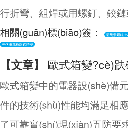
行折彎、組焊或用螺釘、鉸鏈或相
相關(guān)標(biāo)簽：
龍馬敷鋁鋅掛
光伏雕花板歐式箱變
歐式箱變?cè)趺
【文章】
歐式箱變中的電器設(shè)備
件的技術(shù)性能均滿足相應(yī
了可靠實(shí)現(xiàn)五