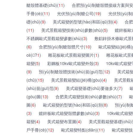
艙殼體基礎(chǔ)(
11
)
合肥預(yù)制艙殼體接線方案與安裝尺
手冊(cè)(
11
)
光伏預(yù)制艙公司(
19
)
光伏預(yù)
礎(chǔ)(
9
)
美式箱變的型號(hào)和區(qū)別(
4
)
合肥
(
11
)
美式景觀箱變技術(shù)參數(shù)(
5
)
鍍鋅板歐
不銹鋼歐式景觀箱變參數(shù)(
3
)
敷鋁鋅掛木條歐式景觀箱變
(
6
)
合肥預(yù)制艙殼體尺寸(
10
)
歐式箱變結(jié)構(
cè)?
1
)
雕花板歐式景觀箱變圖片(
1
)
雕花板歐式景
箱變(
5
)
彩鋼板10kv歐式箱變外殼(
3
)
10kv歐式箱變?
(
9
)
預(yù)制艙殼體技術(shù)規(guī)范(
12
)
美式箱變
(chǔ)(
15
)
美式景觀箱變結(jié)構(gòu)(
4
)
美式景觀箱變
(shù)規(guī)范(
9
)
美式箱變基礎(chǔ)要做多大(
7
)
歐
(gòu)圖(
13
)
合肥美式箱變技術(shù)參數(shù)(
7
)
歐
圖(
6
)
歐式箱變的型號(hào)和區(qū)別(
8
)
預(yù)制
(
3
)
鍍鋅板歐式箱變殼體參數(shù)(
3
)
10kv歐式箱變區
箱變(
4
)
美式箱變布置圖(
4
)
美式景觀箱變基礎(chǔ)
戶手冊(cè)(
12
)
歐式箱變特點(diǎn)(
11
)
歐式箱變技術(