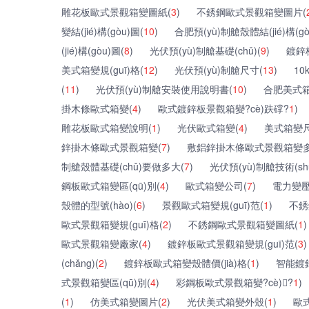
雕花板歐式景觀箱變圖紙(
3
)
不銹鋼歐式景觀箱變圖片(
變結(jié)構(gòu)圖(
10
)
合肥預(yù)制艙殼體結(jié)構(gò
(jié)構(gòu)圖(
8
)
光伏預(yù)制艙基礎(chǔ)(
9
)
鍍鋅
美式箱變規(guī)格(
12
)
光伏預(yù)制艙尺寸(
13
)
10
(
11
)
光伏預(yù)制艙安裝使用說明書(
10
)
合肥美式箱
掛木條歐式箱變(
4
)
歐式鍍鋅板景觀箱變?cè)趺礃?
1
)
雕花板歐式箱變說明(
1
)
光伏歐式箱變(
4
)
美式箱變尺
鋅掛木條歐式景觀箱變(
7
)
敷鋁鋅掛木條歐式景觀箱變多
制艙殼體基礎(chǔ)要做多大(
7
)
光伏預(yù)制艙技術(shù
鋼板歐式箱變區(qū)別(
4
)
歐式箱變公司(
7
)
電力變壓
殼體的型號(hào)(
6
)
景觀歐式箱變規(guī)范(
1
)
不銹
歐式景觀箱變規(guī)格(
2
)
不銹鋼歐式景觀箱變圖紙(
1
)
歐式景觀箱變廠家(
4
)
鍍鋅板歐式景觀箱變規(guī)范(
3
)
(chǎng)(
2
)
鍍鋅板歐式箱變殼體價(jià)格(
1
)
智能鍍
式景觀箱變區(qū)別(
4
)
彩鋼板歐式景觀箱變?cè)?
1
)
(
1
)
仿美式箱變圖片(
2
)
光伏美式箱變外殼(
1
)
歐