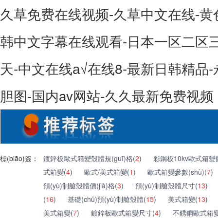
久草免费在线视频-久草中文在线-黄
韩中文字幕在线观看-日本一区二区
天-中文在线а√在线8-最新日韩精品-
胆图-国内av网站-久久最新免费视频
標(biāo)簽：
鍍鋅板歐式箱變殼體規(guī)格(
2
)
彩鋼板10kv歐式箱變
式箱變(
4
)
歐式/美式箱變(
1
)
歐式箱變參數(shù)(
7
)
預(yù)制艙殼體價(jià)格(
3
)
預(yù)制艙殼體尺寸(
13
)
(
16
)
基礎(chǔ)預(yù)制艙殼體(
15
)
美式箱變(
13
)
美式箱變(
7
)
鍍鋅板歐式箱變尺寸(
4
)
不銹鋼歐式箱變