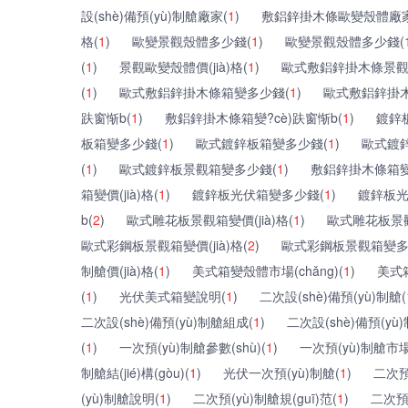
設(shè)備預(yù)制艙廠家(
1
)
敷鋁鋅掛木條歐變殼體廠家
格(
1
)
歐變景觀殼體多少錢(
1
)
歐變景觀殼體多少錢(
(
1
)
景觀歐變殼體價(jià)格(
1
)
歐式敷鋁鋅掛木條景觀箱變
(
1
)
歐式敷鋁鋅掛木條箱變多少錢(
1
)
歐式敷鋁鋅掛
趺窗惭b(
1
)
敷鋁鋅掛木條箱變?cè)趺窗惭b(
1
)
鍍鋅板
板箱變多少錢(
1
)
歐式鍍鋅板箱變多少錢(
1
)
歐式鍍鋅
(
1
)
歐式鍍鋅板景觀箱變多少錢(
1
)
敷鋁鋅掛木條箱變
箱變價(jià)格(
1
)
鍍鋅板光伏箱變多少錢(
1
)
鍍鋅板光
b(
2
)
歐式雕花板景觀箱變價(jià)格(
1
)
歐式雕花板景
歐式彩鋼板景觀箱變價(jià)格(
2
)
歐式彩鋼板景觀箱變多
制艙價(jià)格(
1
)
美式箱變殼體市場(chǎng)(
1
)
美式箱
(
1
)
光伏美式箱變說明(
1
)
二次設(shè)備預(yù)制艙(
二次設(shè)備預(yù)制艙組成(
1
)
二次設(shè)備預(yù
(
1
)
一次預(yù)制艙參數(shù)(
1
)
一次預(yù)制艙市場(
制艙結(jié)構(gòu)(
1
)
光伏一次預(yù)制艙(
1
)
二次預
(yù)制艙說明(
1
)
二次預(yù)制艙規(guī)范(
1
)
二次預