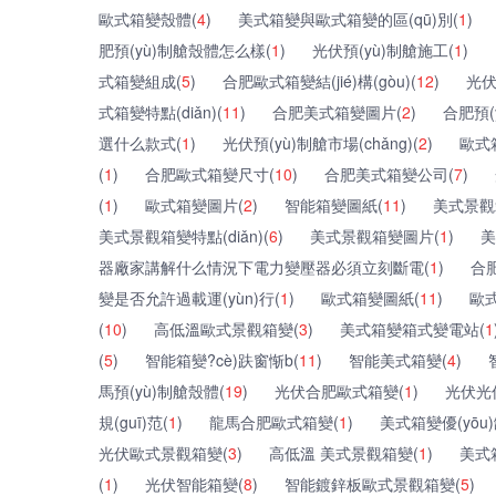
歐式箱變殼體(
4
)
美式箱變與歐式箱變的區(qū)別(
1
)
肥預(yù)制艙殼體怎么樣(
1
)
光伏預(yù)制艙施工(
1
)
式箱變組成(
5
)
合肥歐式箱變結(jié)構(gòu)(
12
)
光伏
式箱變特點(diǎn)(
11
)
合肥美式箱變圖片(
2
)
合肥預(
選什么款式(
1
)
光伏預(yù)制艙市場(chǎng)(
2
)
歐式箱
(
1
)
合肥歐式箱變尺寸(
10
)
合肥美式箱變公司(
7
)
(
1
)
歐式箱變圖片(
2
)
智能箱變圖紙(
11
)
美式景觀
美式景觀箱變特點(diǎn)(
6
)
美式景觀箱變圖片(
1
)
美
器廠家講解什么情況下電力變壓器必須立刻斷電(
1
)
合
變是否允許過載運(yùn)行(
1
)
歐式箱變圖紙(
11
)
歐
(
10
)
高低溫歐式景觀箱變(
3
)
美式箱變箱式變電站(
1
(
5
)
智能箱變?cè)趺窗惭b(
11
)
智能美式箱變(
4
)
馬預(yù)制艙殼體(
19
)
光伏合肥歐式箱變(
1
)
光伏光伏
規(guī)范(
1
)
龍馬合肥歐式箱變(
1
)
美式箱變優(yōu)
光伏歐式景觀箱變(
3
)
高低溫 美式景觀箱變(
1
)
美式
(
1
)
光伏智能箱變(
8
)
智能鍍鋅板歐式景觀箱變(
5
)