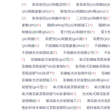
(
1
)
集裝箱預(yù)制艙說明(
1
)
集裝箱預(yù)制艙結(jié
(yù)制艙參數(shù)(
1
)
模塊預(yù)制艙結(jié)構(gòu)(
1
)
(
1
)
集裝箱預(yù)制艙外殼(
1
)
二次預(yù)制艙外殼(
1
參數(shù)(
1
)
國網(wǎng)預(yù)制艙施工(
1
)
國網(wǎ
制艙結(jié)構(gòu)(
1
)
電力預(yù)制艙外殼(
1
)
電力預
(yù)制艙(
1
)
高壓預(yù)制艙規(guī)格(
1
)
高壓預(yù)
(yù)制艙(
1
)
不銹鋼歐式箱變參數(shù)(
1
)
不銹鋼歐式
不銹鋼光伏箱變組成(
1
)
不銹鋼光伏箱變公司(
1
)
不
1
)
彩鋼板歐式箱變規(guī)范(
1
)
歐式彩鋼板景觀箱變
彩鋼板景觀箱變?cè)趺窗惭b(
1
)
龍馬歐式彩鋼板景觀箱
景觀箱變?cè)趺礃?
1
)
彩鋼板光伏箱變外殼(
1
)
彩鋼
彩鋼板光伏箱變施工(
1
)
彩鋼板光伏箱變結(jié)構(gòu)(
箱變規(guī)范(
1
)
歐式雕花板景觀箱變(
1
)
歐式雕花
歐式雕花板景觀箱變?cè)趺窗惭b(
1
)
光伏歐式雕花板景
箱變圖紙(
1
)
雕花板光伏箱變施工(
1
)
雕花板光伏箱變區
敷鋁鋅掛木條歐式景觀箱變區(qū)別(
1
)
鍍鋅板歐式箱變特點