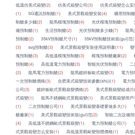
低溫仿美式箱變(
2
)
仿美式箱變公司(
3
)
仿美式箱變怎么安
(
1
)
5G通訊預制艙(
1
)
美式景觀箱變安裝(
4
)
礦用預制艙
制艙多少錢(
2
)
龍馬模塊預制艙(
4
)
光伏模塊預制艙(
5
)
備預制艙(
1
)
生活預制艙(
2
)
光伏預制艙多少錢(
7
)
龍馬
預制艙(
2
)
35kV預制艙尺寸(
1
)
35kV預制艙技術規(guī)范(
(
3
)
svg預制艙(
3
)
美式景觀箱變安裝使用說明書(
11
)
變
塊預制艙(
3
)
高低溫模塊預制艙(
3
)
模塊預制艙廠家(
2
)
預制艙(
4
)
高低溫電力預制艙(
3
)
智能光伏預制艙(
7
)
二
(
2
)
龍馬電力預制艙(
2
)
龍馬鍍鋅板歐式箱變(
3
)
電力預
一次預制艙價格(
3
)
合肥美式箱變技術參數(shù)(
1
)
電力預
公司(
3
)
鍍鋅板歐式景觀箱變價格(
2
)
美式景觀箱變組成(
5
)
式箱變(
1
)
龍馬不銹鋼歐式景觀箱變(
1
)
美式景觀箱變用戶
(
1
)
二次預制艙公司(
1
)
美式景觀箱變基礎要做多大(
1
)
艙廠家(
1
)
美式景觀箱變技術規(guī)范(
2
)
智能二次設備預
(
4
)
高低溫不銹鋼歐式景觀箱變(
1
)
電力預制艙公司(
1
)
式景觀箱變怎么安裝(
1
)
高低溫景觀歐變殼體價格(
1
)
高低