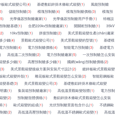
鋅板歐式箱變公司(
4
)
基礎敷鋁鋅掛木條歐式箱變(
1
)
風能預制艙
2
)
儲能預制艙(
3
)
模塊預制艙(
4
)
模塊預制艙價格(
3
)
模塊預
(
5
)
光學儀器預制艙廠家(
1
)
光學儀器預制艙用戶手冊(
1
)
特種設
kv預制艙基礎(
1
)
合肥220kv預制艙廠家(
1
)
開關柜預制艙(
1
)
35kV
12
)
10kv預制艙(
1
)
拼接預制艙(
2
)
美式景觀箱變生產(chǎn)廠家
多少錢(
4
)
景觀歐式箱變公司(
1
)
美式景觀箱變的型號(
1
)
基礎模
電力預制艙(
4
)
電力預制艙價格(
4
)
智能電力預制艙(
3
)
基礎電力
)
高低溫二次預制艙(
2
)
電力預制艙廠家(
5
)
一次預制艙怎么安裝
箱變多少錢(
1
)
高壓預制艙多少錢(
1
)
國網(wǎng)預制艙價格(
2
)
(
3
)
美式景觀箱變接線方案與安裝尺寸設計(
2
)
鍍鋅板歐式景觀箱變
板歐式箱變外殼(
1
)
雕花板歐式景觀箱變怎么安裝(
2
)
智能彩鋼板歐
箱變基礎(
3
)
美式景觀箱變公司(
3
)
基礎敷鋁鋅掛木條歐式箱變
明書(
1
)
集裝箱預制艙廠家(
1
)
高低溫景觀歐變殼體(
1
)
電力預制
箱變(
2
)
預制艙殼體價格(
1
)
敷鋁鋅掛木條歐式景觀箱變怎么安裝
算(
1
)
歐式箱變的組成(
1
)
光伏預制艙里面包含什么(
1
)
不銹鋼歐
制艙(
2
)
高低溫高壓預制艙(
1
)
高低溫不銹鋼歐式箱變(
1
)
高低溫