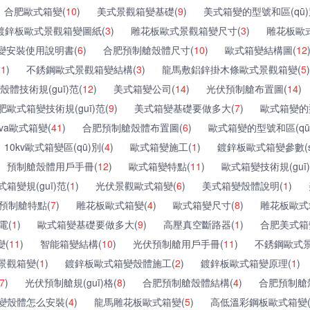
合肥歐式箱變(
10
)
美式景觀箱變基礎(
9
)
美式箱變的型號和區(qū)
鍍鋅板歐式景觀箱變圖紙(
3
)
雕花板歐式景觀箱變尺寸(
3
)
雕花板歐
變安裝使用說明書(
6
)
合肥預制艙殼體尺寸(
10
)
歐式箱變結構圖(
12
(
1
)
不銹鋼歐式景觀箱變結構(
3
)
龍馬敷鋁鋅掛木條歐式景觀箱變(
5
)
殼體技術規(guī)范(
12
)
美式箱變公司(
14
)
光伏預制艙布置圖(
14
)
肥歐式箱變技術規(guī)范(
9
)
美式箱變基礎要做多大(
7
)
歐式箱變的
kva歐式箱變(
41
)
合肥預制艙殼體布置圖(
6
)
歐式箱變的型號和區(qū
10kv歐式箱變區(qū)別(
4
)
歐式箱變施工(
1
)
鍍鋅板歐式箱變參數(sh
預制艙殼體用戶手冊(
12
)
歐式箱變特點(
11
)
歐式箱變技術規(guī)
變規(guī)范(
1
)
光伏景觀歐式箱變(
6
)
美式箱變殼體說明(
1
)
預制艙特點(
7
)
雕花板歐式箱變(
4
)
歐式箱變尺寸(
8
)
雕花板歐式
電(
1
)
歐式箱變基礎要做多大(
9
)
高壓真空斷路器(
1
)
合肥美式箱變
變(
11
)
智能箱變結構(
10
)
光伏預制艙用戶手冊(
11
)
不銹鋼歐式景
景觀箱變(
1
)
鍍鋅板歐式箱變殼體施工(
2
)
鍍鋅板歐式箱變原理(
1
)
7
)
光伏預制艙規(guī)格(
8
)
合肥預制艙殼體結構(
4
)
合肥預制艙殼
變殼體怎么安裝(
4
)
龍馬雕花板歐式箱變(
5
)
高低溫彩鋼板歐式箱變