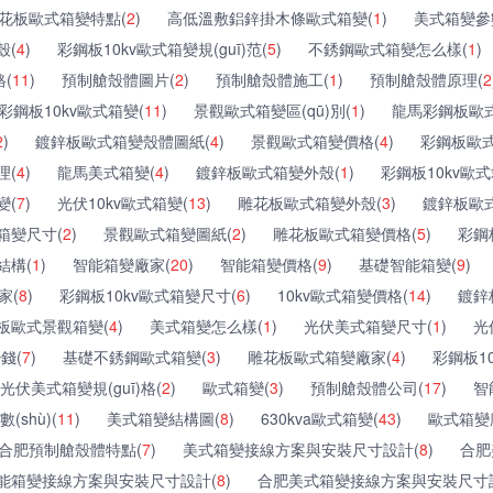
花板歐式箱變特點(
2
)
高低溫敷鋁鋅掛木條歐式箱變(
1
)
美式箱變參數(
殼(
4
)
彩鋼板10kv歐式箱變規(guī)范(
5
)
不銹鋼歐式箱變怎么樣(
1
)
格(
11
)
預制艙殼體圖片(
2
)
預制艙殼體施工(
1
)
預制艙殼體原理(
2
彩鋼板10kv歐式箱變(
11
)
景觀歐式箱變區(qū)別(
1
)
龍馬彩鋼板歐式
2
)
鍍鋅板歐式箱變殼體圖紙(
4
)
景觀歐式箱變價格(
4
)
彩鋼板歐式
理(
4
)
龍馬美式箱變(
4
)
鍍鋅板歐式箱變外殼(
1
)
彩鋼板10kv歐
變(
7
)
光伏10kv歐式箱變(
13
)
雕花板歐式箱變外殼(
3
)
鍍鋅板歐式
箱變尺寸(
2
)
景觀歐式箱變圖紙(
2
)
雕花板歐式箱變價格(
5
)
彩鋼
結構(
1
)
智能箱變廠家(
20
)
智能箱變價格(
9
)
基礎智能箱變(
9
)
家(
8
)
彩鋼板10kv歐式箱變尺寸(
6
)
10kv歐式箱變價格(
14
)
鍍鋅
板歐式景觀箱變(
4
)
美式箱變怎么樣(
1
)
光伏美式箱變尺寸(
1
)
光
錢(
7
)
基礎不銹鋼歐式箱變(
3
)
雕花板歐式箱變廠家(
4
)
彩鋼板10
光伏美式箱變規(guī)格(
2
)
歐式箱變(
3
)
預制艙殼體公司(
17
)
智
shù)(
11
)
美式箱變結構圖(
8
)
630kva歐式箱變(
43
)
歐式箱變
合肥預制艙殼體特點(
7
)
美式箱變接線方案與安裝尺寸設計(
8
)
合肥
能箱變接線方案與安裝尺寸設計(
8
)
合肥美式箱變接線方案與安裝尺寸