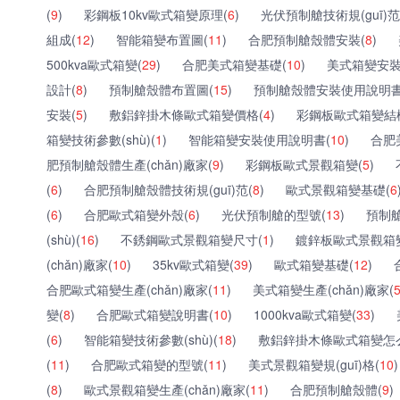
(
9
)
彩鋼板10kv歐式箱變原理(
6
)
光伏預制艙技術規(guī)范
組成(
12
)
智能箱變布置圖(
11
)
合肥預制艙殼體安裝(
8
)
500kva歐式箱變(
29
)
合肥美式箱變基礎(
10
)
美式箱變安裝
設計(
8
)
預制艙殼體布置圖(
15
)
預制艙殼體安裝使用說明書
安裝(
5
)
敷鋁鋅掛木條歐式箱變價格(
4
)
彩鋼板歐式箱變結
箱變技術參數(shù)(
1
)
智能箱變安裝使用說明書(
10
)
合肥
肥預制艙殼體生產(chǎn)廠家(
9
)
彩鋼板歐式景觀箱變(
5
)
(
6
)
合肥預制艙殼體技術規(guī)范(
8
)
歐式景觀箱變基礎(
6
(
6
)
合肥歐式箱變外殼(
6
)
光伏預制艙的型號(
13
)
預制艙
(shù)(
16
)
不銹鋼歐式景觀箱變尺寸(
1
)
鍍鋅板歐式景觀箱變區
(chǎn)廠家(
10
)
35kv歐式箱變(
39
)
歐式箱變基礎(
12
)
合肥歐式箱變生產(chǎn)廠家(
11
)
美式箱變生產(chǎn)廠家(
變(
8
)
合肥歐式箱變說明書(
10
)
1000kva歐式箱變(
33
)
(
6
)
智能箱變技術參數(shù)(
18
)
敷鋁鋅掛木條歐式箱變怎
(
11
)
合肥歐式箱變的型號(
11
)
美式景觀箱變規(guī)格(
10
)
(
8
)
歐式景觀箱變生產(chǎn)廠家(
11
)
合肥預制艙殼體(
9
)