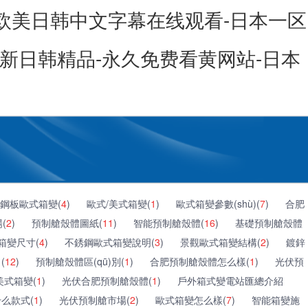
-欧美日韩中文字幕在线观看-日本一区
最新日韩精品-永久免费看黄网站-日本
鋼板歐式箱變(
4
)
歐式/美式箱變(
1
)
歐式箱變參數(shù)(
7
)
合肥
(
2
)
預制艙殼體圖紙(
11
)
智能預制艙殼體(
16
)
基礎預制艙殼體
箱變尺寸(
4
)
不銹鋼歐式箱變說明(
3
)
景觀歐式箱變結構(
2
)
鍍鋅
(
12
)
預制艙殼體區(qū)別(
1
)
合肥預制艙殼體怎么樣(
1
)
光伏預
美式箱變(
1
)
光伏合肥預制艙殼體(
1
)
戶外箱式變電站匯總介紹
什么款式(
1
)
光伏預制艙市場(
2
)
歐式箱變怎么樣(
7
)
智能箱變施