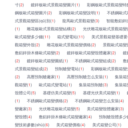
寸(
2
)
鍍鋅板歐式景觀箱變圖片(
1
)
彩鋼板歐式景觀箱變特
鋼板歐式箱變圖片(
2
)
彩鋼板歐式箱變說明(
1
)
不銹鋼歐式
式景觀箱變區(qū)別(
1
)
龍馬歐式景觀箱變(
3
)
智能敷鋁鋅
(
1
)
雕花板歐式景觀箱變結構(
2
)
光伏雕花板歐式景觀箱變
歐式箱變多少錢(
11
)
箱式變電站(
11
)
美式景觀箱變基礎要
觀箱變外殼(
2
)
雕花板歐式景觀箱變價格(
2
)
景觀歐式箱變
敷鋁鋅掛木條歐式箱變(
2
)
鍍鋅板歐式箱變殼體廠家(
2
)
鍍
(
2
)
鍍鋅板歐式箱變圖紙(
1
)
不銹鋼歐式箱變組成(
2
)
敷
式景觀箱變組成(
2
)
預制艙變電站(
1
)
彩鋼板歐式景觀箱變
(
2
)
高壓預制艙廠家(
1
)
高壓預制艙怎么安裝(
1
)
集裝箱
觀箱變(
1
)
歐式箱式變電站(
1
)
集裝箱預制艙(
3
)
集裝箱
殼體公司(
5
)
基礎仿美式箱變(
5
)
基礎光伏美式箱變(
1
)
(
1
)
不銹鋼歐式箱變價格(
2
)
不銹鋼歐式箱變怎么安裝(
4
)
變廠家(
3
)
光伏雕花板歐式箱變(
5
)
美式箱變殼體廠家(
3
)
變殼體(
4
)
敷鋁鋅掛木條歐式箱變廠家(
4
)
預制艙殼體多少
變技術參數(shù)(
6
)
美式箱變價格(
4
)
美式箱變公司(
1
)