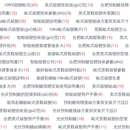
10KV箱變歐式(
45
)
美式箱變技術規(guī)范(
13
)
合肥預制艙殼體
明書(
12
)
歐式箱變技術參數(shù)(
9
)
美式景觀箱變布置圖(
2
)
kva歐式箱變(
35
)
智能箱變說明書(
13
)
歐式箱變接線方案與安裝尺寸
歐式箱變規(guī)格(
2
)
10kv歐式箱變圖片(
7
)
景觀歐式箱變怎么
變(
43
)
智能箱變技術規(guī)范(
13
)
合肥歐式箱變基礎(
10
)
美式
體外殼(
8
)
智能箱變基礎要做多大(
10
)
合肥歐式箱變安裝(
11
)
合
歐式景觀箱變怎么樣(
2
)
基礎歐式景觀箱變(
2
)
合肥美式箱變的型號
箱變說明書(
7
)
智能箱變公司(
10
)
合肥預制艙殼體技術參數(shù)
基礎要做多大(
13
)
鍍鋅板歐式景觀箱變特點(
3
)
歐式景觀箱變參數
kv歐式箱變說明(
4
)
基礎彩鋼板10kv歐式箱變(
16
)
歐式箱變生產
做多大(
9
)
合肥預制艙殼體安裝使用說明書(
8
)
美式箱變組成(
10
)
光伏預制艙的型號和區(qū)別(
8
)
智能箱變用戶手冊(
9
)
美式景觀箱
龍馬彩鋼板歐式景觀箱變(
6
)
預制艙殼體接線方案與安裝尺寸設計
景觀箱變技術規(guī)范(
6
)
光伏預制艙接線方案與安裝尺寸設計
合肥美式箱變用戶手冊(
8
)
光伏預制艙(
18
)
歐式景觀箱變的型號
(
11
)
光伏預制艙結構圖(
8
)
歐式景觀箱變用戶手冊(
11
)
光伏預制