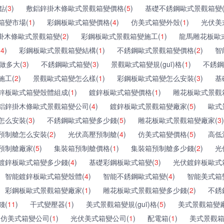
點(
3
)
敷鋁鋅掛木條歐式景觀箱變價格(
5
)
基礎不銹鋼歐式景觀箱變
箱變市場(
1
)
彩鋼板歐式箱變價格(
4
)
仿美式箱變外殼(
1
)
光伏美
掛木條歐式景觀箱變(
2
)
彩鋼板歐式景觀箱變施工(
1
)
龍馬雕花板歐
(
4
)
彩鋼板歐式景觀箱變結構(
1
)
不銹鋼歐式景觀箱變價格(
2
)
智
做多大(
3
)
不銹鋼歐式箱變(
3
)
景觀歐式箱變規(guī)格(
1
)
不銹鋼
施工(
2
)
景觀歐式箱變怎么樣(
1
)
彩鋼板歐式箱變怎么安裝(
3
)
基
鋅板歐式箱變殼體組成(
1
)
鍍鋅板歐式箱變價格(
1
)
雕花板歐式景觀
鋁鋅掛木條歐式景觀箱變公司(
4
)
鍍鋅板歐式景觀箱變廠家(
5
)
歐式景
怎么安裝(
3
)
不銹鋼歐式箱變多少錢(
5
)
雕花板歐式景觀箱變廠家(
3
)
預制艙怎么安裝(
2
)
光伏高壓預制艙(
4
)
仿美式箱變價格(
5
)
高低
預制艙廠家(
5
)
集裝箱預制艙價格(
1
)
集裝箱預制艙多少錢(
2
)
光
鍍鋅板歐式箱變多少錢(
4
)
基礎彩鋼板歐式箱變(
3
)
光伏鍍鋅板歐式
智能鍍鋅板歐式箱變殼體(
4
)
智能不銹鋼歐式箱變(
4
)
智能美式箱
彩鋼板歐式景觀箱變廠家(
1
)
雕花板歐式景觀箱變多少錢(
2
)
不銹
錢(
11
)
干式變壓器(
1
)
美式景觀箱變規(guī)格(
5
)
美式景觀箱變廠
仿美式箱變公司(
1
)
光伏美式箱變公司(
1
)
配電箱(
1
)
美式景觀箱