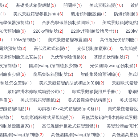
裝(
2
)
基礎美式箱變殼體(
3
)
開關柜(
1
)
美式景觀箱變(
10
)
鍍
(
1
)
美式景觀箱變參數(shù)(
6
)
礦用預制艙設備(
1
)
防爆預制艙(
光學儀器預制艙(
1
)
合肥光學儀器預制艙圖紙(
1
)
美式景觀箱變特點
光伏預制艙(
9
)
220kv預制艙(
2
)
220kv預制艙殼體尺寸(
1
)
220
1
)
110kv預制艙(
1
)
美式景觀箱變布置圖(
3
)
高低溫光伏預制艙(
電站預制艙(
2
)
高低溫歐式箱變(
1
)
光伏預制艙廠家(
3
)
智能箱變
模塊預制艙怎么安裝(
3
)
光伏預制艙價格(
8
)
基礎光伏預制艙(
7
)
次預制艙(
1
)
國網(wǎng)預制艙多少錢(
2
)
光伏國網(wǎng)預制艙(
1
制艙多少錢(
2
)
龍馬集裝箱預制艙(
2
)
智能集裝箱預制艙(
4
)
美式
制艙怎么安裝(
1
)
美式景觀箱變的型號和區(qū)別(
2
)
景觀歐式箱變
敷鋁鋅掛木條歐式箱變公司(
1
)
歐式景觀箱變用戶手冊(
1
)
彩鋼
手冊(
2
)
美式景觀箱變圖紙(
2
)
美式景觀箱變結構圖(
3
)
美式景觀
智能箱變特點(
1
)
彩鋼板10kv歐式箱變規(guī)格(
1
)
美式景觀箱變說
制艙(
1
)
智能彩鋼板歐式景觀箱變(
1
)
高低溫敷鋁鋅掛木條歐式景觀
預制艙殼體廠家(
1
)
高低溫鍍鋅板歐式箱變殼體(
1
)
美變殼體如何計
溫國網(wǎng)預制艙(
2
)
高低溫國網(wǎng)預制艙(
1
)
高低溫高壓預