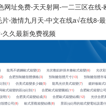
色网址免费-天天射网-一二三区在线
片-激情九月天-中文在线а√在线8-
网站-久久最新免费视频
)
龍馬不銹鋼歐式箱變(
2
)
光伏敷鋁鋅掛木條歐式箱變(
6
)
光伏彩
(
2
)
合肥預制艙殼體價格(
3
)
預制艙殼體尺寸(
13
)
預制艙殼體市場
)別(
1
)
仿美式箱變多少錢(
5
)
龍馬光伏美式箱變(
7
)
鍍鋅板歐式
歐式箱變的區(qū)別(
1
)
合肥歐式箱變圖紙(
11
)
合肥歐式箱變公司
說明(
1
)
合肥美式箱變組成(
5
)
合肥歐式箱變結構(
12
)
光伏合肥
殼體公司(
8
)
歐式景觀箱變結構(
8
)
景區(qū)用的箱式變電站該選