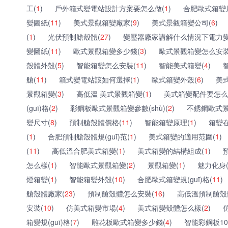
工(
1
)
戶外箱式變電站設計方案要怎么做(
1
)
合肥歐式箱變
變圖紙(
11
)
美式景觀箱變廠家(
9
)
美式景觀箱變公司(
6
)
(
1
)
光伏預制艙殼體(
27
)
變壓器廠家講解什么情況下電力變
變圖紙(
11
)
歐式景觀箱變多少錢(
3
)
歐式景觀箱變怎么安裝
殼體外殼(
5
)
智能箱變怎么安裝(
11
)
智能美式箱變(
4
)
艙(
11
)
箱式變電站該如何選擇(
1
)
歐式箱變外殼(
6
)
美式
景觀箱變(
3
)
高低溫 美式景觀箱變(
1
)
美式箱變配件要怎么
(guī)格(
2
)
彩鋼板歐式景觀箱變參數(shù)(
2
)
不銹鋼歐式景觀
變尺寸(
8
)
預制艙殼體價格(
11
)
智能箱變原理(
1
)
箱變在
(
1
)
合肥預制艙殼體規(guī)范(
1
)
美式箱變的適用范圍(
1
)
(
11
)
高低溫合肥美式箱變(
1
)
美式箱變的結構組成(
1
)
怎么樣(
1
)
智能歐式景觀箱變(
2
)
景觀箱變(
1
)
魅力化身
燈箱變(
1
)
智能箱變外殼(
10
)
合肥歐式箱變規(guī)格(
11
)
艙殼體廠家(
23
)
預制艙殼體怎么安裝(
16
)
高低溫預制艙殼
安裝(
10
)
仿美式箱變市場(
4
)
美式箱變殼體怎么樣(
2
)
箱變規(guī)格(
7
)
雕花板歐式箱變多少錢(
4
)
智能彩鋼板10