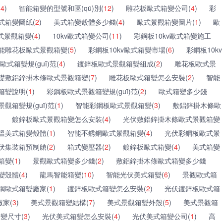
(
4
)
智能箱變的型號和區(qū)別(
12
)
雕花板歐式箱變公司(
4
)
彩
式箱變圖紙(
2
)
美式箱變殼體多少錢(
4
)
歐式景觀箱變圖片(
1
)
歐
式景觀箱變(
4
)
10kv歐式箱變公司(
11
)
彩鋼板10kv歐式箱變施工
能雕花板歐式景觀箱變(
5
)
彩鋼板10kv歐式箱變市場(
6
)
彩鋼板10kv
歐式箱變規(guī)范(
4
)
鍍鋅板歐式景觀箱變組成(
2
)
雕花板歐式景
礎敷鋁鋅掛木條歐式景觀箱變(
7
)
雕花板歐式箱變怎么安裝(
2
)
智能
箱變說明(
1
)
彩鋼板歐式景觀箱變規(guī)范(
2
)
歐式箱變多少錢
觀箱變規(guī)范(
1
)
智能彩鋼板歐式景觀箱變(
3
)
敷鋁鋅掛木條歐
鍍鋅板歐式景觀箱變怎么安裝(
4
)
光伏敷鋁鋅掛木條歐式景觀箱變
溫美式箱變殼體(
1
)
智能不銹鋼歐式景觀箱變(
4
)
光伏彩鋼板歐式景
伏集裝箱預制艙(
2
)
箱式變壓器(
2
)
鍍鋅板歐式箱變(
4
)
美式箱變
箱變(
1
)
景觀歐式箱變多少錢(
2
)
敷鋁鋅掛木條歐式箱變多少錢
變殼體(
4
)
龍馬智能箱變(
10
)
智能光伏美式箱變(
6
)
景觀歐式箱
鋼歐式箱變廠家(
1
)
鍍鋅板歐式箱變怎么安裝(
2
)
光伏鍍鋅板歐式箱
家(
3
)
美式景觀箱變結構(
7
)
美式景觀箱變外殼(
5
)
美式景觀箱
變尺寸(
3
)
光伏美式箱變怎么安裝(
4
)
光伏美式箱變公司(
1
)
高