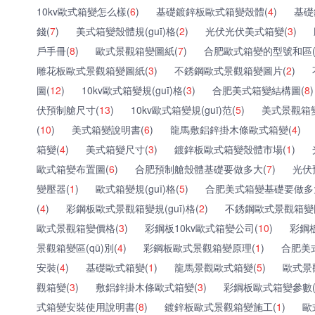
10kv歐式箱變怎么樣(
6
)
基礎鍍鋅板歐式箱變殼體(
4
)
基礎
錢(
7
)
美式箱變殼體規(guī)格(
2
)
光伏光伏美式箱變(
3
)
戶手冊(
8
)
歐式景觀箱變圖紙(
7
)
合肥歐式箱變的型號和區(q
雕花板歐式景觀箱變圖紙(
3
)
不銹鋼歐式景觀箱變圖片(
2
)
圖(
12
)
10kv歐式箱變規(guī)格(
3
)
合肥美式箱變結構圖(
8
)
伏預制艙尺寸(
13
)
10kv歐式箱變規(guī)范(
5
)
美式景觀箱
(
10
)
美式箱變說明書(
6
)
龍馬敷鋁鋅掛木條歐式箱變(
4
)
箱變(
4
)
美式箱變尺寸(
3
)
鍍鋅板歐式箱變殼體市場(
1
)
歐式箱變布置圖(
6
)
合肥預制艙殼體基礎要做多大(
7
)
光伏
變壓器(
1
)
歐式箱變規(guī)格(
5
)
合肥美式箱變基礎要做多
(
4
)
彩鋼板歐式景觀箱變規(guī)格(
2
)
不銹鋼歐式景觀箱變
歐式景觀箱變價格(
3
)
彩鋼板10kv歐式箱變公司(
10
)
彩鋼
景觀箱變區(qū)別(
4
)
彩鋼板歐式景觀箱變原理(
1
)
合肥美
安裝(
4
)
基礎歐式箱變(
1
)
龍馬景觀歐式箱變(
5
)
歐式景觀
觀箱變(
3
)
敷鋁鋅掛木條歐式箱變(
3
)
彩鋼板歐式箱變參數(s
式箱變安裝使用說明書(
8
)
鍍鋅板歐式景觀箱變施工(
1
)
歐