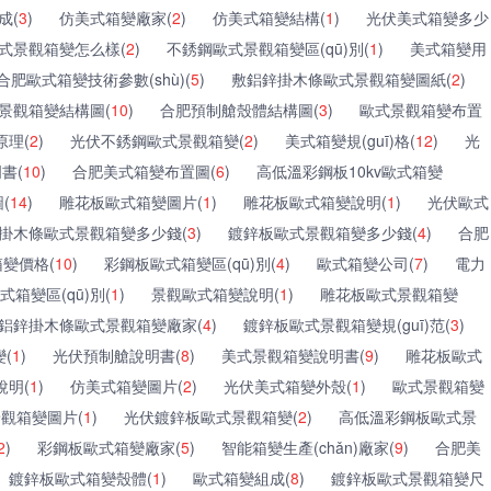
成(
3
)
仿美式箱變廠家(
2
)
仿美式箱變結構(
1
)
光伏美式箱變多少
式景觀箱變怎么樣(
2
)
不銹鋼歐式景觀箱變區(qū)別(
1
)
美式箱變用
合肥歐式箱變技術參數(shù)(
5
)
敷鋁鋅掛木條歐式景觀箱變圖紙(
2
)
景觀箱變結構圖(
10
)
合肥預制艙殼體結構圖(
3
)
歐式景觀箱變布置
原理(
2
)
光伏不銹鋼歐式景觀箱變(
2
)
美式箱變規(guī)格(
12
)
光
書(
10
)
合肥美式箱變布置圖(
6
)
高低溫彩鋼板10kv歐式箱變
(
14
)
雕花板歐式箱變圖片(
1
)
雕花板歐式箱變說明(
1
)
光伏歐式
掛木條歐式景觀箱變多少錢(
3
)
鍍鋅板歐式景觀箱變多少錢(
4
)
合肥
箱變價格(
10
)
彩鋼板歐式箱變區(qū)別(
4
)
歐式箱變公司(
7
)
電力
式箱變區(qū)別(
1
)
景觀歐式箱變說明(
1
)
雕花板歐式景觀箱變
鋁鋅掛木條歐式景觀箱變廠家(
4
)
鍍鋅板歐式景觀箱變規(guī)范(
3
)
(
1
)
光伏預制艙說明書(
8
)
美式景觀箱變說明書(
9
)
雕花板歐式
說明(
1
)
仿美式箱變圖片(
2
)
光伏美式箱變外殼(
1
)
歐式景觀箱變
觀箱變圖片(
1
)
光伏鍍鋅板歐式景觀箱變(
2
)
高低溫彩鋼板歐式景
2
)
彩鋼板歐式箱變廠家(
5
)
智能箱變生產(chǎn)廠家(
9
)
合肥美
鍍鋅板歐式箱變殼體(
1
)
歐式箱變組成(
8
)
鍍鋅板歐式景觀箱變尺