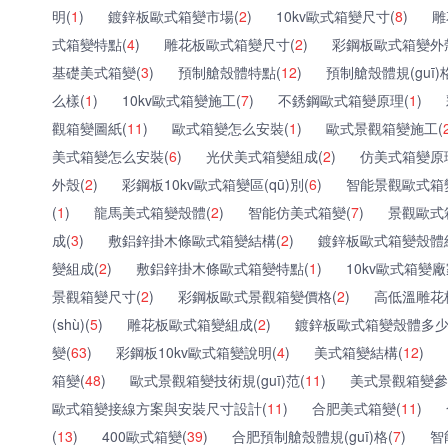
明(
1
)
鍍鋅板歐式箱變市場(
2
)
10kv歐式箱變尺寸(
8
)
雕
式箱變特點(
4
)
雕花板歐式箱變尺寸(
2
)
彩鋼板歐式箱變外
基礎美式箱變(
3
)
預制艙殼體特點(
12
)
預制艙殼體規(guī)
么樣(
1
)
10kv歐式箱變施工(
7
)
不銹鋼歐式箱變原理(
1
)
觀箱變圖紙(
11
)
歐式箱變怎么安裝(
1
)
歐式景觀箱變施工(
美式箱變怎么安裝(
6
)
光伏美式箱變組成(
2
)
仿美式箱變原
外殼(
2
)
彩鋼板10kv歐式箱變區(qū)別(
6
)
智能景觀歐式箱
(
1
)
龍馬美式箱變殼體(
2
)
智能仿美式箱變(
7
)
景觀歐式
成(
3
)
敷鋁鋅掛木條歐式箱變結構(
2
)
鍍鋅板歐式箱變殼體
變組成(
2
)
敷鋁鋅掛木條歐式箱變特點(
1
)
10kv歐式箱變廠
景觀箱變尺寸(
2
)
彩鋼板歐式景觀箱變價格(
2
)
高低溫雕花
(shù)(
5
)
雕花板歐式箱變組成(
2
)
鍍鋅板歐式箱變殼體多少
變(
63
)
彩鋼板10kv歐式箱變說明(
4
)
美式箱變結構(
12
)
箱變(
48
)
歐式景觀箱變技術規(guī)范(
11
)
美式景觀箱變參數(
歐式箱變接線方案與安裝尺寸設計(
11
)
合肥美式箱變(
11
)
(
13
)
400歐式箱變(
39
)
合肥預制艙殼體規(guī)格(
7
)
智