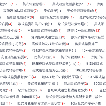
shù)(
10
)
美式箱變原理(
2
)
美式箱變殼體參數(shù)(
1
)
仿美
高低溫10kv歐式箱變(
7
)
美式箱變(
1
)
美式景觀箱變組成(
8
)
)
預制艙殼體結構(
9
)
鍍鋅板歐式箱變說明(
1
)
鍍鋅板歐式箱變怎
箱變(
4
)
歐式箱變和美式箱變(
1
)
歐式景觀箱變市場(
2
)
美式景
箱變多少錢(
5
)
不銹鋼歐式箱變結構(
4
)
基礎10kv歐式箱變(
13
)
式箱變怎么安裝(
16
)
彩鋼板歐式箱變施工(
3
)
敷鋁鋅掛木條歐式箱變
箱變規(guī)范(
2
)
高低溫雕花板歐式箱變(
4
)
仿美式箱變施工
板歐式箱變原理(
2
)
敷鋁鋅掛木條歐式箱變圖片(
1
)
10kv歐式箱變組
高低溫智能箱變(
8
)
仿美式箱變(
3
)
美式箱變圖紙(
4
)
仿美式箱
板歐式景觀箱變(
5
)
雕花板歐式景觀箱變參數(shù)(
2
)
彩鋼板歐式
伏美式箱變市場(
1
)
美式箱變殼體怎么安裝(
3
)
10kv歐式箱變參數
kv歐式箱變參數(shù)(
4
)
鍍鋅板歐式箱變殼體原理(
1
)
10kv歐式箱
能箱變組成(
14
)
美式景觀箱變市場(
1
)
龍馬歐式箱變(
2
)
600歐式
廠家(
14
)
歐式箱變結構(
9
)
合肥歐式箱變基礎要做多大(
11
)
合肥
美式箱變生產(chǎn)廠家(
6
)
歐式景觀箱變接線方案與安裝尺寸設計
設計(
11
)
歐式景觀箱變安裝使用說明書(
9
)
10kv歐式箱變多少錢