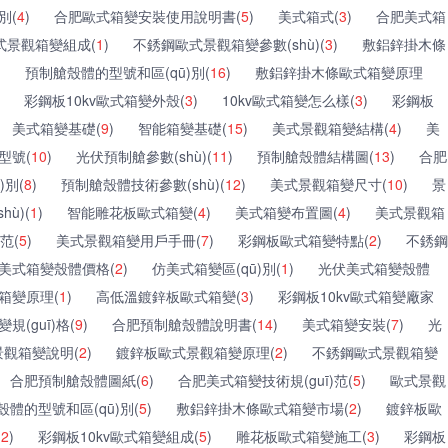
別(
4
)
合肥歐式箱變安裝使用說明書(
5
)
美式箱式(
3
)
合肥美式箱
式景觀箱變組成(
1
)
不銹鋼歐式景觀箱變參數(shù)(
3
)
敷鋁鋅掛木條
)
預制艙殼體的型號和區(qū)別(
16
)
敷鋁鋅掛木條歐式箱變原理
彩鋼板10kv歐式箱變外殼(
3
)
10kv歐式箱變怎么樣(
3
)
彩鋼板
美式箱變基礎(
9
)
智能箱變基礎(
15
)
美式景觀箱變結構(
4
)
美
型號(
10
)
光伏預制艙參數(shù)(
11
)
預制艙殼體結構圖(
13
)
合肥
)別(
8
)
預制艙殼體技術參數(shù)(
12
)
美式景觀箱變尺寸(
10
)
景
ù)(
1
)
智能雕花板歐式箱變(
4
)
美式箱變布置圖(
4
)
美式景觀箱
范(
5
)
美式景觀箱變用戶手冊(
7
)
彩鋼板歐式箱變特點(
2
)
不銹鋼
美式箱變殼體價格(
2
)
仿美式箱變區(qū)別(
1
)
光伏美式箱變殼體
箱變原理(
1
)
高低溫鍍鋅板歐式箱變(
3
)
彩鋼板10kv歐式箱變廠家
規(guī)格(
9
)
合肥預制艙殼體說明書(
14
)
美式箱變安裝(
7
)
光
觀箱變說明(
2
)
鍍鋅板歐式景觀箱變原理(
2
)
不銹鋼歐式景觀箱變
合肥預制艙殼體圖紙(
6
)
合肥美式箱變技術規(guī)范(
5
)
歐式景觀
體的型號和區(qū)別(
5
)
敷鋁鋅掛木條歐式箱變市場(
2
)
鍍鋅板歐
(
2
)
彩鋼板10kv歐式箱變組成(
5
)
雕花板歐式箱變施工(
3
)
彩鋼板