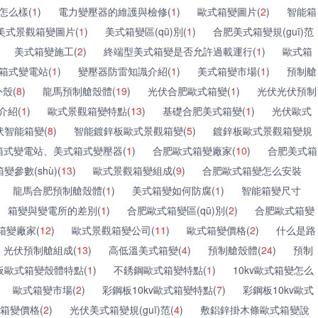
怎么樣(
1
)
電力變壓器的維護與檢修(
1
)
歐式箱變圖片(
2
)
智能箱
美式景觀箱變圖片(
1
)
美式箱變區(qū)別(
1
)
合肥美式箱變規(guī)范
美式箱變施工(
2
)
終端型美式箱變是否允許過載運行(
1
)
歐式箱
箱式變電站(
1
)
變壓器防雷知識介紹(
1
)
美式箱變市場(
1
)
預制艙
殼(
8
)
龍馬預制艙殼體(
19
)
光伏合肥歐式箱變(
1
)
光伏光伏預制
介紹(
1
)
歐式景觀箱變特點(
13
)
基礎合肥美式箱變(
1
)
光伏歐式
伏智能箱變(
8
)
智能鍍鋅板歐式景觀箱變(
5
)
鍍鋅板歐式景觀箱變規
箱式變電站、美式箱式變壓器(
1
)
合肥歐式箱變廠家(
10
)
合肥美式箱
變參數(shù)(
13
)
歐式景觀箱變組成(
9
)
合肥歐式箱變怎么安裝
龍馬合肥預制艙殼體(
1
)
美式箱變如何防腐(
1
)
智能箱變尺寸
箱變與變電所的差別(
1
)
合肥歐式箱變區(qū)別(
2
)
合肥歐式箱變
箱變廠家(
12
)
歐式景觀箱變公司(
11
)
歐式箱變價格(
2
)
什么是路
光伏預制艙組成(
13
)
高低溫美式箱變(
4
)
預制艙殼體(
24
)
預制
板歐式箱變殼體特點(
1
)
不銹鋼歐式箱變特點(
1
)
10kv歐式箱變怎么
歐式箱變市場(
2
)
彩鋼板10kv歐式箱變特點(
7
)
彩鋼板10kv歐式
箱變價格(
2
)
光伏美式箱變規(guī)范(
4
)
敷鋁鋅掛木條歐式箱變說