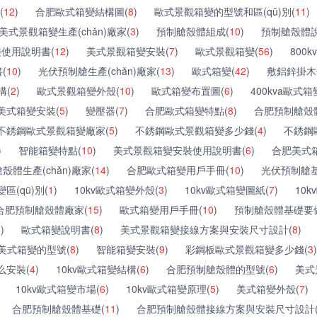
(
12
)
合肥歐式箱變結構圖(
8
)
歐式景觀箱變的型號和區(qū)別(
11
)
美式景觀箱變生產(chǎn)廠家(
3
)
預制艙殼體組成(
10
)
預制艙殼體說
使用說明書(
12
)
美式景觀箱變安裝(
7
)
歐式景觀箱變(
56
)
800
(
10
)
光伏預制艙生產(chǎn)廠家(
13
)
歐式箱變(
42
)
敷鋁鋅掛木條
構(
2
)
歐式景觀箱變外殼(
10
)
歐式箱變布置圖(
6
)
400kva歐式箱
美式箱變安裝(
5
)
變壓器(
7
)
合肥歐式箱變特點(
8
)
合肥預制艙殼
不銹鋼歐式景觀箱變廠家(
5
)
不銹鋼歐式景觀箱變多少錢(
4
)
不銹鋼
)
智能箱變特點(
10
)
美式景觀箱變安裝使用說明書(
6
)
合肥美式
殼體生產(chǎn)廠家(
14
)
合肥歐式箱變用戶手冊(
10
)
光伏預制艙
(qū)別(
1
)
10kv歐式箱變外殼(
3
)
10kv歐式箱變圖紙(
7
)
10
合肥預制艙殼體廠家(
15
)
歐式箱變用戶手冊(
10
)
預制艙殼體基礎要
5
)
歐式箱變說明書(
8
)
美式景觀箱變接線方案與安裝尺寸設計(
8
)
美式箱變的型號(
8
)
智能箱變安裝(
9
)
彩鋼板歐式景觀箱變多少錢(
3
)
么安裝(
4
)
10kv歐式箱變結構(
6
)
合肥預制艙殼體的型號(
6
)
美式
10kv歐式箱變市場(
6
)
10kv歐式箱變原理(
5
)
美式箱變外殼(
7
)
合肥預制艙殼體基礎(
11
)
合肥預制艙殼體接線方案與安裝尺寸設計