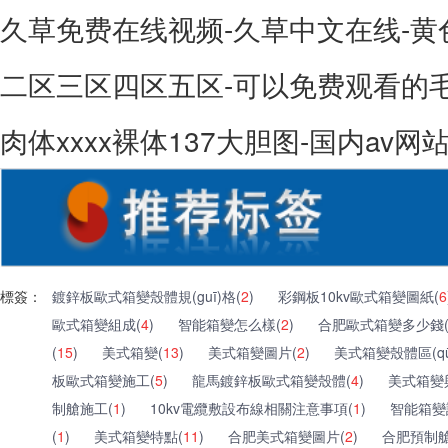
久草免费在线视频-久草中文在线-黄
二区三区四区五区-可以免费观看的毛
肉体xxxx裸体137大胆图-国内av
標簽：
鍍鋅板歐式箱變殼體規(guī)格(
2
)
彩鋼板10kv歐式箱變圖紙(
6
歐式箱變組成(
4
)
智能箱變怎么樣(
2
)
合肥歐式箱變多少錢
(
15
)
美式箱變(
13
)
美式箱變圖片(
2
)
美式箱變殼體區(qū
板歐式箱變施工(
5
)
龍馬鍍鋅板歐式箱變殼體(
4
)
美式箱變與
制艙施工(
1
)
10kv電纜敷設布線相關注意事項(
1
)
智能箱變
(
1
)
美式箱變特點(
11
)
合肥美式箱變圖片(
2
)
合肥預制艙