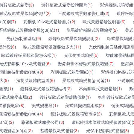
鍍鋅板歐式箱變(
3
)
鍍鋅板歐式箱變殼體圖片(
1
)
彩鋼板歐式箱變組
雕花板歐式景觀箱變特點(
2
)
不銹鋼歐式景觀箱變組成(
2
)
鍍鋅板歐
ū)別(
7
)
彩鋼板10kv歐式箱變圖片(
2
)
歐式景觀箱變說明書(
6
)
不銹鋼歐式景觀箱變規(guī)范(
1
)
龍馬鍍鋅板歐式景觀箱變(
2
)
美式
光伏預制艙基礎(
9
)
鍍鋅板歐式景觀箱變說明(
2
)
歐式景觀箱變
變外殼(
6
)
歐式景觀箱變基礎要做多大(
11
)
光伏預制艙安裝使用說明
歐式鍍鋅板景觀箱變怎么樣(
1
)
光伏仿美式箱變(
5
)
智能箱變結構圖
光伏彩鋼板10kv歐式箱變(
6
)
敷鋁鋅掛木條歐式景觀箱變(
7
)
敷鋁鋅
預制艙技術參數(shù)(
8
)
彩鋼板歐式箱變圖紙(
1
)
彩鋼板10kv歐式
大(
9
)
預制艙殼體的型號(
6
)
景觀歐式箱變規(guī)范(
1
)
不銹鋼歐
圖紙(
1
)
鍍鋅板歐式景觀箱變結構(
2
)
不銹鋼歐式景觀箱變(
1
)
敷
板歐式箱變市場(
2
)
鍍鋅板歐式箱變殼體價格(
1
)
智能鍍鋅板歐式箱變
式箱變廠家(
8
)
美式變壓器(
1
)
美式箱變殼體組成(
2
)
仿美式箱變
箱變技術參數(shù)(
4
)
鍍鋅板歐式景觀箱變市場(
2
)
彩鋼板歐式景
hù)(
2
)
彩鋼板歐式箱變公司(
3
)
敷鋁鋅掛木條歐式箱變參數(shù)(
式箱變區(qū)別(
2
)
基礎景觀歐式箱變(
3
)
光伏不銹鋼歐式箱變(
3
)