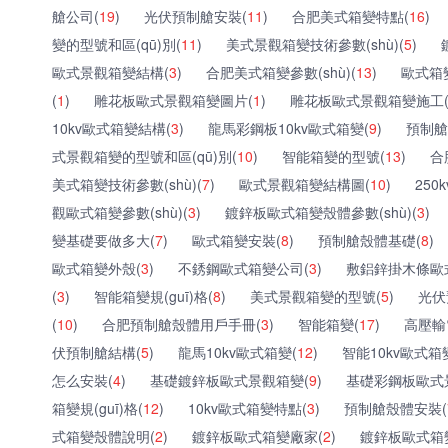
艙公司(
19
)
光伏預制艙安裝(
11
)
合肥美式箱變特點(
16
)
變的型號和區(qū)別(
11
)
美式景觀箱變技術參數(shù)(
5
)
歐式景觀箱變結構(
3
)
合肥美式箱變參數(shù)(
13
)
歐式箱
(
1
)
雕花板歐式景觀箱變圖片(
1
)
雕花板歐式景觀箱變施工
10kv歐式箱變結構(
3
)
龍馬彩鋼板10kv歐式箱變(
9
)
預制艙
式景觀箱變的型號和區(qū)別(
10
)
智能箱變的型號(
13
)
合
美式箱變技術參數(shù)(
7
)
歐式景觀箱變結構圖(
10
)
250
觀歐式箱變參數(shù)(
3
)
鍍鋅板歐式箱變殼體參數(shù)(
3
)
變基礎要做多大(
7
)
歐式箱變安裝(
8
)
預制艙殼體基礎(
8
)
歐式箱變外殼(
3
)
不銹鋼歐式箱變公司(
3
)
敷鋁鋅掛木條歐式箱
(
3
)
智能箱變規(guī)格(
8
)
美式景觀箱變的型號(
5
)
光伏
(
10
)
合肥預制艙殼體用戶手冊(
3
)
智能箱變(
17
)
高壓輸
伏預制艙結構(
5
)
龍馬10kv歐式箱變(
12
)
智能10kv歐式箱
怎么安裝(
4
)
基礎鍍鋅板歐式景觀箱變(
9
)
基礎彩鋼板歐式
箱變規(guī)格(
12
)
10kv歐式箱變特點(
3
)
預制艙殼體安裝(
式箱變殼體說明(
2
)
鍍鋅板歐式箱變廠家(
2
)
鍍鋅板歐式箱