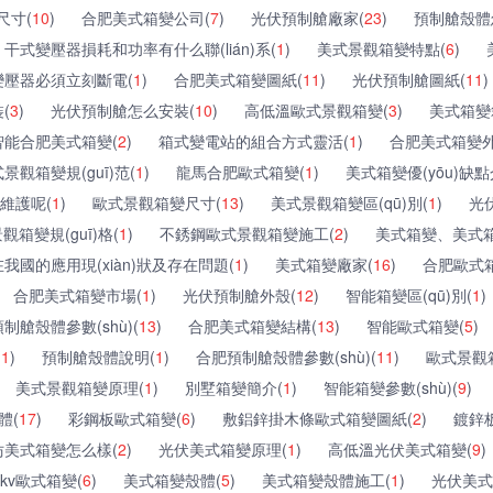
尺寸(
10
)
合肥美式箱變公司(
7
)
光伏預制艙廠家(
23
)
預制艙殼體
干式變壓器損耗和功率有什么聯(lián)系(
1
)
美式景觀箱變特點(
6
)
壓器必須立刻斷電(
1
)
合肥美式箱變圖紙(
11
)
光伏預制艙圖紙(
11
)
(
3
)
光伏預制艙怎么安裝(
10
)
高低溫歐式景觀箱變(
3
)
美式箱變
智能合肥美式箱變(
2
)
箱式變電站的組合方式靈活(
1
)
合肥美式箱變外
景觀箱變規(guī)范(
1
)
龍馬合肥歐式箱變(
1
)
美式箱變優(yōu)缺點
維護呢(
1
)
歐式景觀箱變尺寸(
13
)
美式景觀箱變區(qū)別(
1
)
光
箱變規(guī)格(
1
)
不銹鋼歐式景觀箱變施工(
2
)
美式箱變、美式
我國的應用現(xiàn)狀及存在問題(
1
)
美式箱變廠家(
16
)
合肥歐式箱
合肥美式箱變市場(
1
)
光伏預制艙外殼(
12
)
智能箱變區(qū)別(
1
)
預制艙殼體參數(shù)(
13
)
合肥美式箱變結構(
13
)
智能歐式箱變(
5
)
(
1
)
預制艙殼體說明(
1
)
合肥預制艙殼體參數(shù)(
11
)
歐式景觀
美式景觀箱變原理(
1
)
別墅箱變簡介(
1
)
智能箱變參數(shù)(
9
)
體(
17
)
彩鋼板歐式箱變(
6
)
敷鋁鋅掛木條歐式箱變圖紙(
2
)
鍍鋅
仿美式箱變怎么樣(
2
)
光伏美式箱變原理(
1
)
高低溫光伏美式箱變(
9
)
kv歐式箱變(
6
)
美式箱變殼體(
5
)
美式箱變殼體施工(
1
)
光伏美式