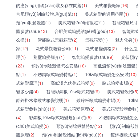
的應(yīng)用現(xiàn)狀及存在問題(
1
)
美式箱變廠家(
16
)
合肥預(yù)制艙殼體規(guī)范(
1
)
美式箱變的適用范圍(
1
)
預(yù)制艙殼體(
1
)
美式箱變?nèi)绾畏栏?
1
)
智能箱變尺寸
體參數(shù)(
13
)
合肥美式箱變結(jié)構(gòu)(
13
)
智能歐式
么樣(
1
)
智能歐式景觀箱變(
2
)
景觀箱變(
1
)
魅力化身(
1
)
家(
12
)
歐式景觀箱變公司(
11
)
歐式箱變價格(
2
)
什么是
理(
1
)
別墅箱變簡介(
1
)
智能箱變參數(shù)(
9
)
光伏預(y
(
23
)
預(yù)制艙殼體怎么安裝(
16
)
高低溫預(yù)制艙殼體(
點(
1
)
不銹鋼歐式箱變特點(
1
)
10kv歐式箱變怎么安裝(
10
)
式箱變原理(
1
)
高低溫光伏美式箱變(
9
)
歐式箱變市場(
2
)
變多少錢(
4
)
智能彩鋼板10kv歐式箱變(
6
)
美式箱變殼體(
5
鋁鋅掛木條歐式箱變說明(
1
)
鍍鋅板歐式箱變市場(
2
)
10
式箱變參數(shù)(
10
)
美式箱變原理(
2
)
美式箱變殼體參數(s
(
4
)
彩鋼板10kv歐式箱變規(guī)范(
5
)
不銹鋼歐式箱變怎么
(chǔ)美式箱變(
3
)
預(yù)制艙殼體特點(
12
)
預(yù)制艙殼體
體原理(
2
)
預(yù)制艙殼體結(jié)構(gòu)(
9
)
鍍鋅板歐式箱