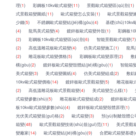
理(
1
)
彩鋼板10kv歐式箱變(
11
)
景觀歐式箱變區(qū)別(
1
)
式景觀箱變圖紙(
11
)
歐式箱變怎么安裝(
1
)
歐式景觀箱變施
少錢(
5
)
不銹鋼歐式箱變結(jié)構(gòu)(
4
)
基礎(chǔ)10k
(
4
)
龍馬美式箱變(
4
)
鍍鋅板歐式箱變外殼(
1
)
彩鋼板10
(
2
)
彩鋼板10kv歐式箱變區(qū)別(
6
)
智能景觀歐式箱變(
7
)
(
2
)
高低溫雕花板歐式箱變(
4
)
仿美式箱變施工(
1
)
龍馬
(
2
)
雕花板歐式箱變價格(
5
)
彩鋼板歐式箱變原理(
2
)
敷
構(gòu)(
2
)
鍍鋅板歐式箱變殼體結(jié)構(gòu)(
1
)
智能箱變
美式箱變(
3
)
美式箱變圖紙(
4
)
仿美式箱變組成(
2
)
敷鋁
10kv歐式箱變價格(
14
)
鍍鋅板歐式景觀箱變(
5
)
雕花板歐式
(
2
)
高低溫雕花板歐式景觀箱變(
4
)
美式箱變怎么樣(
1
)
式箱變參數(shù)(
5
)
雕花板歐式箱變組成(
2
)
鍍鋅板歐式箱
板10kv歐式箱變參數(shù)(
4
)
鍍鋅板歐式箱變殼體原理(
1
)
光伏美式箱變規(guī)格(
2
)
歐式箱變(
3
)
預(yù)制艙殼體公
箱變(
48
)
歐式景觀箱變技術(shù)規(guī)范(
11
)
美式景觀箱變
變廠家(
14
)
歐式箱變結(jié)構(gòu)(
9
)
合肥歐式箱變基礎(c