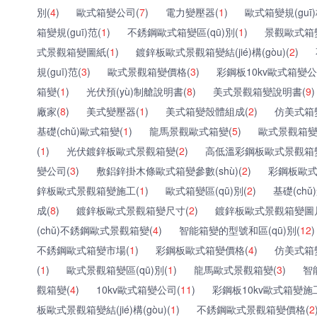
別(
4
)
歐式箱變公司(
7
)
電力變壓器(
1
)
歐式箱變規(guī)
箱變規(guī)范(
1
)
不銹鋼歐式箱變區(qū)別(
1
)
景觀歐式箱
式景觀箱變圖紙(
1
)
鍍鋅板歐式景觀箱變結(jié)構(gòu)(
2
)
規(guī)范(
3
)
歐式景觀箱變價格(
3
)
彩鋼板10kv歐式箱變公
箱變(
1
)
光伏預(yù)制艙說明書(
8
)
美式景觀箱變說明書(
9
)
廠家(
8
)
美式變壓器(
1
)
美式箱變殼體組成(
2
)
仿美式箱
基礎(chǔ)歐式箱變(
1
)
龍馬景觀歐式箱變(
5
)
歐式景觀箱變技術
(
1
)
光伏鍍鋅板歐式景觀箱變(
2
)
高低溫彩鋼板歐式景觀箱
變公司(
3
)
敷鋁鋅掛木條歐式箱變參數(shù)(
2
)
彩鋼板歐式
鋅板歐式景觀箱變施工(
1
)
歐式箱變區(qū)別(
2
)
基礎(ch
成(
8
)
鍍鋅板歐式景觀箱變尺寸(
2
)
鍍鋅板歐式景觀箱變圖
(chǔ)不銹鋼歐式景觀箱變(
4
)
智能箱變的型號和區(qū)別(
12
)
不銹鋼歐式箱變市場(
1
)
彩鋼板歐式箱變價格(
4
)
仿美式箱
(
1
)
歐式景觀箱變區(qū)別(
1
)
龍馬歐式景觀箱變(
3
)
智
觀箱變(
4
)
10kv歐式箱變公司(
11
)
彩鋼板10kv歐式箱變施
板歐式景觀箱變結(jié)構(gòu)(
1
)
不銹鋼歐式景觀箱變價格(
2