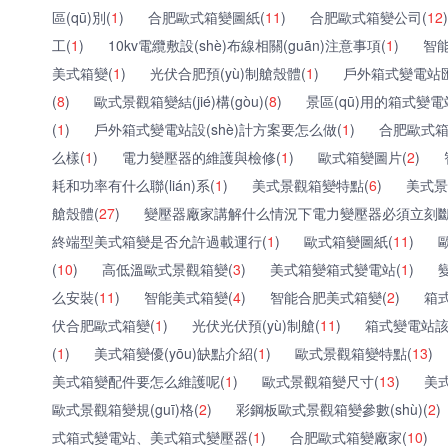
區(qū)別(
1
)
合肥歐式箱變圖紙(
11
)
合肥歐式箱變公司(
12
)
工(
1
)
10kv電纜敷設(shè)布線相關(guān)注意事項(
1
)
智
美式箱變(
1
)
光伏合肥預(yù)制艙殼體(
1
)
戶外箱式變電站
(
8
)
歐式景觀箱變結(jié)構(gòu)(
8
)
景區(qū)用的箱式變
(
1
)
戶外箱式變電站設(shè)計方案要怎么做(
1
)
合肥歐式箱
么樣(
1
)
電力變壓器的維護與檢修(
1
)
歐式箱變圖片(
2
)
耗和功率有什么聯(lián)系(
1
)
美式景觀箱變特點(
6
)
美式景
艙殼體(
27
)
變壓器廠家講解什么情況下電力變壓器必須立刻斷
終端型美式箱變是否允許過載運行(
1
)
歐式箱變圖紙(
11
)
(
10
)
高低溫歐式景觀箱變(
3
)
美式箱變箱式變電站(
1
)
么安裝(
11
)
智能美式箱變(
4
)
智能合肥美式箱變(
2
)
箱
伏合肥歐式箱變(
1
)
光伏光伏預(yù)制艙(
11
)
箱式變電站該
(
1
)
美式箱變優(yōu)缺點介紹(
1
)
歐式景觀箱變特點(
13
)
美式箱變配件要怎么維護呢(
1
)
歐式景觀箱變尺寸(
13
)
美式
歐式景觀箱變規(guī)格(
2
)
彩鋼板歐式景觀箱變參數(shù)(
2
)
式箱式變電站、美式箱式變壓器(
1
)
合肥歐式箱變廠家(
10
)