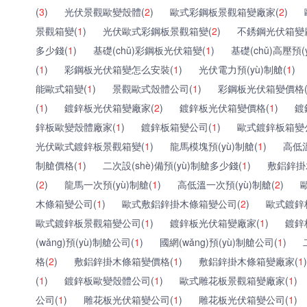
(
3
)
光伏景觀歐變殼體(
2
)
歐式彩鋼板景觀箱變廠家(
2
)
景觀箱變(
1
)
光伏歐式彩鋼板景觀箱變(
2
)
不銹鋼光伏箱變
多少錢(
1
)
基礎(chǔ)彩鋼板光伏箱變(
1
)
基礎(chǔ)高壓預(
(
1
)
彩鋼板光伏箱變怎么安裝(
1
)
光伏電力預(yù)制艙(
1
)
能歐式箱變(
1
)
景觀歐式殼體公司(
1
)
彩鋼板光伏箱變價格
(
1
)
鍍鋅板光伏箱變廠家(
2
)
鍍鋅板光伏箱變價格(
1
)
鍍
鋅板歐變殼體廠家(
1
)
鍍鋅板箱變公司(
1
)
歐式鍍鋅板箱變
光伏歐式鍍鋅板景觀箱變(
1
)
龍馬模塊預(yù)制艙(
1
)
高低溫
制艙價格(
1
)
二次設(shè)備預(yù)制艙多少錢(
1
)
敷鋁鋅掛
(
2
)
龍馬一次預(yù)制艙(
1
)
高低溫一次預(yù)制艙(
2
)
木條箱變公司(
1
)
歐式敷鋁鋅掛木條箱變公司(
2
)
歐式鍍鋅
歐式鍍鋅板景觀箱變公司(
1
)
鍍鋅板光伏箱變廠家(
1
)
鍍鋅
(wǎng)預(yù)制艙公司(
1
)
國網(wǎng)預(yù)制艙公司(
1
)
格(
2
)
敷鋁鋅掛木條箱變價格(
1
)
敷鋁鋅掛木條箱變廠家(
1
)
(
1
)
鍍鋅板歐變殼體公司(
1
)
歐式雕花板景觀箱變廠家(
1
)
公司(
1
)
雕花板光伏箱變公司(
1
)
雕花板光伏箱變公司(
1
)