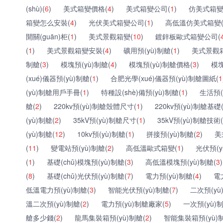
(shù)(
6
)
美式箱變價格(
4
)
美式箱變公司(
1
)
仿美式箱變
箱變怎么安裝(
4
)
光伏美式箱變公司(
1
)
高低溫仿美式箱變
開關(guān)柜(
1
)
美式景觀箱變(
10
)
鍍鋅板歐式箱變公司(
(
1
)
美式景觀箱變安裝(
4
)
礦用預(yù)制艙(
1
)
美式景觀箱
制艙(
3
)
模塊預(yù)制艙(
4
)
模塊預(yù)制艙價格(
3
)
模塊
(xué)儀器預(yù)制艙(
1
)
合肥光學(xué)儀器預(yù)制艙圖紙(
1
(yù)制艙用戶手冊(
1
)
特種設(shè)備預(yù)制艙(
1
)
生活預(
艙(
2
)
220kv預(yù)制艙殼體尺寸(
1
)
220kv預(yù)制艙基礎(c
(yù)制艙(
2
)
35kV預(yù)制艙尺寸(
1
)
35kV預(yù)制艙技術(s
(yù)制艙(
12
)
10kv預(yù)制艙(
1
)
拼接預(yù)制艙(
2
)
美
(
11
)
變電站預(yù)制艙(
2
)
高低溫歐式箱變(
1
)
光伏預(y
(
1
)
基礎(chǔ)模塊預(yù)制艙(
3
)
高低溫模塊預(yù)制艙(
3
)
(
8
)
基礎(chǔ)光伏預(yù)制艙(
7
)
電力預(yù)制艙(
4
)
電
低溫電力預(yù)制艙(
3
)
智能光伏預(yù)制艙(
7
)
二次預(yù
溫二次預(yù)制艙(
2
)
電力預(yù)制艙廠家(
5
)
一次預(yù)
艙多少錢(
2
)
龍馬集裝箱預(yù)制艙(
2
)
智能集裝箱預(yù)