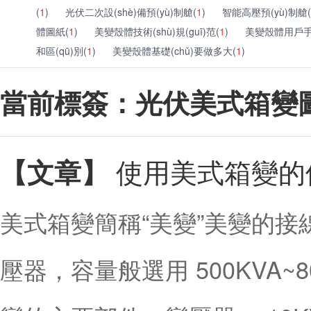
(
1
)
光伏二次設(shè)備預(yù)制艙(
1
)
智能高壓預(yù)制艙(
體圖紙(
1
)
美變殼體技術(shù)規(guī)范(
1
)
美變殼體用戶手
和區(qū)別(
1
)
美變殼體基礎(chǔ)要做多大(
1
)
當前標簽：光伏美式箱變
使用美式箱變的優
【文章】
美式箱變簡稱“美變”美變的接線
壓器，容量般選用 500KVA~80