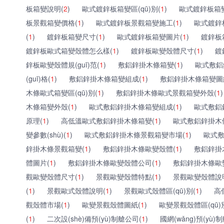
板箱變說明(
2
)
歐式鍍鋅板箱變區(qū)別(
1
)
歐式鍍鋅板箱變規
板景觀箱變價格(
1
)
歐式鍍鋅板景觀箱變施工(
1
)
歐式鍍鋅
(
1
)
鍍鋅板箱變尺寸(
1
)
歐式鍍鋅板箱變圖片(
1
)
鍍鋅板箱
鍍鋅板歐式箱變殼體怎么樣(
1
)
鍍鋅板歐變殼體尺寸(
1
)
鍍
鋅板歐變殼體規(guī)范(
1
)
敷鋁鋅掛木條箱變(
1
)
歐式敷鋁
(guī)格(
1
)
敷鋁鋅掛木條箱變組成(
1
)
敷鋁鋅掛木條箱變圖
木條歐式箱變區(qū)別(
1
)
敷鋁鋅掛木條歐式景觀箱變外殼(
1
)
木條箱變外殼(
1
)
歐式敷鋁鋅掛木條箱變組成(
1
)
歐式敷鋁
原理(
1
)
高低溫歐式敷鋁鋅掛木條箱變(
1
)
歐式敷鋁鋅掛木
變參數(shù)(
1
)
歐式敷鋁鋅掛木條景觀箱變市場(
1
)
歐式敷
鋅掛木條景觀箱變(
1
)
敷鋁鋅掛木條歐變殼體(
1
)
敷鋁鋅掛
體圖片(
1
)
敷鋁鋅掛木條歐變殼體公司(
1
)
敷鋁鋅掛木條歐變殼
觀歐變殼體尺寸(
1
)
景觀歐變殼體特點(
1
)
景觀歐變殼體說
(
1
)
景觀歐式殼體說明(
1
)
景觀歐式殼體區(qū)別(
1
)
高
觀殼體市場(
1
)
歐變景觀殼體圖紙(
1
)
歐變景觀殼體區(qū)
(
1
)
二次設(shè)備預(yù)制艙公司(
1
)
國網(wǎng)預(yù