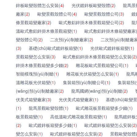
鋅板歐變殼體怎么安裝(
4
)
光伏鍍鋅板歐變殼體(
2
)
龍馬景
廠家(
2
)
歐變景觀殼體公司(
4
)
歐變景觀殼體公司(
3
)
鍍
條景觀箱變廠家(
2
)
歐式敷鋁鋅掛木條景觀箱變公司(
2
)
龍
溫歐式敷鋁鋅掛木條景觀箱變(
1
)
歐式敷鋁鋅掛木條箱變廠家
變殼體公司(
2
)
二次預(yù)制艙廠家(
2
)
二次預(yù)制艙廠家
(
3
)
基礎(chǔ)歐式鍍鋅板箱變(
1
)
光伏歐式鍍鋅板箱變(
1
)
景觀箱變怎么安裝(
3
)
歐式敷鋁鋅掛木條景觀箱變怎么安裝(
2
)
鋅掛木條景觀箱變多少錢(
2
)
雕花板歐式景觀箱變公司(
1
)
智能模塊預(yù)制艙(
1
)
雕花板光伏箱變怎么安裝(
1
)
龍馬
溫雕花板光伏箱變(
1
)
集裝箱預(yù)制艙公司(
1
)
集裝箱預(
(wǎng)預(yù)制艙廠家(
2
)
龍馬國網(wǎng)預(yù)制艙(
2
)
伏美式箱變廠家(
3
)
光伏美式箱變廠家(
1
)
基礎(chǔ)歐變
(
1
)
龍馬景觀歐變殼體(
1
)
歐式雕花板景觀箱變多少錢(
1
)
板景觀箱變(
1
)
高低溫歐式雕花板景觀箱變(
1
)
龍馬鍍鋅板
(
2
)
歐式鍍鋅板箱變多少錢(
1
)
歐式鍍鋅板箱變怎么安裝(
2
)
變怎么安裝(
1
)
歐式鍍鋅板箱變怎么安裝(
2
)
景觀歐變殼體