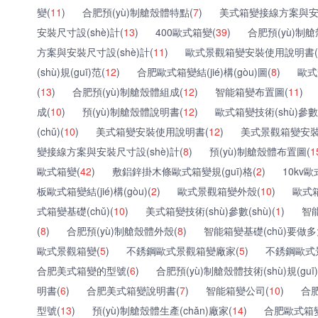
變(
11
)
合肥預(yù)制艙殼體特點(
7
)
美式箱變接線方案與安裝
安裝尺寸設(shè)計(
13
)
400歐式箱變(
39
)
合肥預(yù)制艙殼
方案與安裝尺寸設(shè)計(
11
)
歐式景觀箱變安裝使用說明書(
(shù)規(guī)范(
12
)
合肥歐式箱變結(jié)構(gòu)圖(
8
)
歐式
(
13
)
合肥預(yù)制艙殼體組成(
12
)
智能箱變布置圖(
11
)
成(
10
)
預(yù)制艙殼體說明書(
12
)
歐式箱變技術(shù)參數(s
(chǔ)(
10
)
美式箱變安裝使用說明書(
12
)
美式景觀箱變安裝
變接線方案與安裝尺寸設(shè)計(
8
)
預(yù)制艙殼體布置圖(
1
歐式箱變(
42
)
敷鋁鋅掛木條歐式箱變規(guī)格(
2
)
10kv
板歐式箱變結(jié)構(gòu)(
2
)
歐式景觀箱變外殼(
10
)
歐式
式箱變基礎(chǔ)(
10
)
美式箱變技術(shù)參數(shù)(
1
)
智
(
8
)
合肥預(yù)制艙殼體外殼(
8
)
智能箱變基礎(chǔ)要做多
歐式景觀箱變(
5
)
不銹鋼歐式景觀箱變廠家(
5
)
不銹鋼歐式
合肥美式箱變的型號(
6
)
合肥預(yù)制艙殼體技術(shù)規(guī)
明書(
6
)
合肥美式箱變說明書(
7
)
智能箱變公司(
10
)
合肥
型號(
13
)
預(yù)制艙殼體生產(chǎn)廠家(
14
)
合肥歐式箱