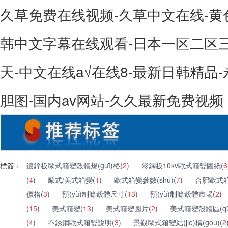
久草免费在线视频-久草中文在线-黄
韩中文字幕在线观看-日本一区二区
天-中文在线а√在线8-最新日韩精品-
胆图-国内av网站-久久最新免费视频
標簽：
鍍鋅板歐式箱變殼體規(guī)格(
2
)
彩鋼板10kv歐式箱變圖紙(
6
(
4
)
歐式/美式箱變(
1
)
歐式箱變參數(shù)(
7
)
合肥歐式箱
價格(
3
)
預(yù)制艙殼體尺寸(
13
)
預(yù)制艙殼體市場(
2
)
(
15
)
美式箱變(
13
)
美式箱變圖片(
2
)
美式箱變殼體區(qū
(
4
)
不銹鋼歐式箱變說明(
3
)
景觀歐式箱變結(jié)構(gòu)(
2