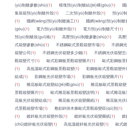
(yù)制艙參數(shù)(
1
)
模塊預(yù)制艙結(jié)構(gòu)(
1
)
國
集裝箱預(yù)制艙外殼(
1
)
二次預(yù)制艙外殼(
1
)
預(yù)
(
1
)
國網(wǎng)預(yù)制艙施工(
1
)
國網(wǎng)預(yù)制艙規
(gòu)(
1
)
電力預(yù)制艙外殼(
1
)
電力預(yù)制艙尺寸(
1
)
預(yù)制艙規(guī)格(
1
)
高壓預(yù)制艙參數(shù)(
1
)
高壓
式箱變參數(shù)(
1
)
不銹鋼歐式景觀箱變市場(
1
)
不銹鋼光
箱變公司(
1
)
不銹鋼光伏箱變多少錢(
1
)
不銹鋼光伏箱變怎
觀箱變尺寸(
1
)
歐式彩鋼板景觀箱變圖片(
1
)
歐式彩鋼板景
(
1
)
高低溫歐式彩鋼板景觀箱變(
1
)
彩鋼板歐式景觀箱變外
組成(
1
)
彩鋼板光伏箱變市場(
1
)
彩鋼板光伏箱變圖片(
1
)
(
1
)
雕花板歐式箱變結(jié)構(gòu)(
1
)
雕花板歐式景觀箱變規(
景觀箱變圖片(
1
)
歐式雕花板景觀箱變說明(
1
)
歐式雕花板
花板光伏箱變組成(
1
)
雕花板光伏箱變圖紙(
1
)
雕花板光伏
式景觀箱變市場(
1
)
敷鋁鋅掛木條歐式景觀箱變區(qū)別(
1
)
(
1
)
鍍鋅板光伏箱變外殼(
1
)
鍍鋅板光伏箱變圖紙(
1
)
鍍
(chǔ)鍍鋅板光伏箱變(
1
)
高低溫鍍鋅板光伏箱變(
1
)
歐式鍍