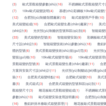
(
3
)
歐式景觀箱變參數(shù)(
16
)
不銹鋼歐式景觀箱變尺寸(
(
7
)
10kv歐式箱變說明(
4
)
基礎(chǔ)彩鋼板10kv歐式箱變(
(
12
)
合肥預(yù)制艙殼體廠家(
15
)
歐式箱變用戶手冊(
10
)
美式箱變組成(
10
)
合肥歐式箱變生產(chǎn)廠家(
11
)
美式
(shè)計(
8
)
光伏預(yù)制艙的型號和區(qū)別(
8
)
智能箱變
(
33
)
美式箱變的型號(
8
)
智能箱變安裝(
9
)
彩鋼板歐式景
尺寸設(shè)計(
6
)
智能箱變技術(shù)參數(shù)(
18
)
敷鋁
體的型號(
6
)
美式景觀箱變技術(shù)規(guī)范(
6
)
光伏預(
變規(guī)格(
10
)
10kv歐式箱變市場(
6
)
10kv歐式箱變原理
景觀箱變的型號(
8
)
歐式景觀箱變生產(chǎn)廠家(
11
)
合肥
方案與安裝尺寸設(shè)計(
11
)
光伏預(yù)制艙結(jié)構(gòu)
裝(
11
)
合肥美式箱變特點(
16
)
合肥歐式箱變(
10
)
美式景
書(
5
)
美式箱式(
3
)
合肥美式箱變的型號和區(qū)別(
11
)
觀箱變尺寸(
3
)
雕花板歐式景觀箱變組成(
1
)
不銹鋼歐式景觀
參數(shù)(
13
)
歐式箱變安裝使用說明書(
6
)
合肥預(yù)
(
16
)
敷鋁鋅掛木條歐式箱變原理(
1
)
雕花板歐式景觀箱變圖