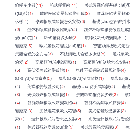
箱變多少錢(
11
)
箱式變電站(
11
)
美式景觀箱變基礎(chǔ)
(guī)范(
4
)
鍍鋅板歐式景觀箱變組成(
2
)
雕花板歐式景觀箱
么樣(
1
)
彩鋼板歐式箱變怎么安裝(
3
)
基礎(chǔ)敷鋁鋅掛
(
2
)
鍍鋅板歐式箱變殼體廠家(
2
)
鍍鋅板歐式箱變殼體組成
規(guī)范(
2
)
歐式箱變多少錢(
2
)
鍍鋅板歐式箱變圖紙(
1
)
變廠家(
5
)
歐式景觀箱變規(guī)范(
1
)
智能彩鋼板歐式景觀
景觀箱變怎么安裝(
3
)
不銹鋼歐式箱變多少錢(
5
)
雕花板歐
箱變(
2
)
高壓預(yù)制艙廠家(
1
)
高壓預(yù)制艙怎么安裝(
(
5
)
高低溫美式箱變殼體(
1
)
智能不銹鋼歐式景觀箱變(
4
)
箱預(yù)制艙廠家(
5
)
集裝箱預(yù)制艙價格(
1
)
集裝箱預(
(
4
)
美式箱變殼體公司(
5
)
基礎(chǔ)仿美式箱變(
5
)
基礎
(
3
)
光伏鍍鋅板歐式箱變(
1
)
景觀歐式箱變多少錢(
2
)
敷
(
4
)
智能鍍鋅板歐式箱變殼體(
4
)
智能不銹鋼歐式箱變(
4
)
變廠家(
3
)
光伏雕花板歐式箱變(
5
)
美式箱變殼體廠家(
3
)
家(
1
)
鍍鋅板歐式箱變怎么安裝(
2
)
光伏鍍鋅板歐式箱變殼
(
1
)
美式景觀箱變規(guī)格(
5
)
美式景觀箱變廠家(
3
)
美