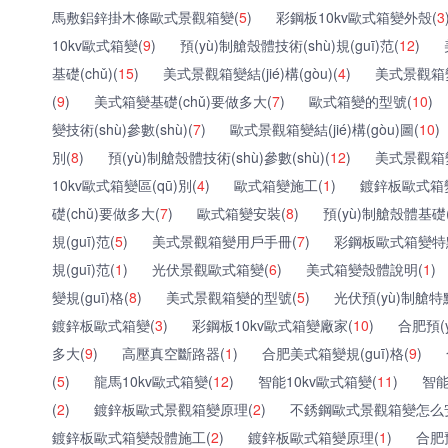
馬敷鋁鋅掛木條歐式景觀箱變(
5
)
彩鋼板10kv歐式箱變外殼(
3
10kv歐式箱變(
9
)
預(yù)制艙殼體技術(shù)規(guī)范(
12
)
基礎(chǔ)(
15
)
美式景觀箱變結(jié)構(gòu)(
4
)
美式景觀箱變
(
9
)
美式箱變基礎(chǔ)要做多大(
7
)
歐式箱變的型號(
10
)
變技術(shù)參數(shù)(
7
)
歐式景觀箱變結(jié)構(gòu)圖(
10
)
別(
8
)
預(yù)制艙殼體技術(shù)參數(shù)(
12
)
美式景觀箱
10kv歐式箱變區(qū)別(
4
)
歐式箱變施工(
1
)
鍍鋅板歐式箱變參
礎(chǔ)要做多大(
7
)
歐式箱變安裝(
8
)
預(yù)制艙殼體基礎(c
規(guī)范(
5
)
美式景觀箱變用戶手冊(
7
)
彩鋼板歐式箱變特
規(guī)范(
1
)
光伏景觀歐式箱變(
6
)
美式箱變殼體說明(
1
)
變規(guī)格(
8
)
美式景觀箱變的型號(
5
)
光伏預(yù)制艙特
鍍鋅板歐式箱變(
3
)
彩鋼板10kv歐式箱變廠家(
10
)
合肥預(
多大(
9
)
高壓真空斷路器(
1
)
合肥美式箱變規(guī)格(
9
)
(
5
)
龍馬10kv歐式箱變(
12
)
智能10kv歐式箱變(
11
)
智能箱
(
2
)
鍍鋅板歐式景觀箱變原理(
2
)
不銹鋼歐式景觀箱變怎么
鍍鋅板歐式箱變殼體施工(
2
)
鍍鋅板歐式箱變原理(
1
)
合肥