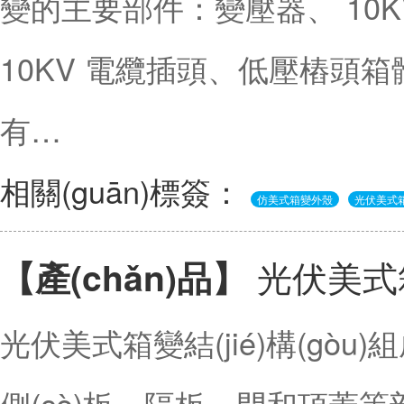
變的主要部件：變壓器、 10KV 環
10KV 電纜插頭、低壓樁頭
有…
相關(guān)標簽：
仿美式箱變外殼
光伏美式
光伏美式
【產(chǎn)品】
光伏美式箱變結(jié)構(gò
側(cè)板、隔板、門和頂蓋等部