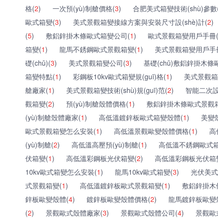
格(
2
)
一次預(yù)制艙價格(
3
)
合肥美式箱變技術(shù)參數(s
歐式箱變(
3
)
美式景觀箱變接線方案與安裝尺寸設(shè)計(
2
)
(
5
)
敷鋁鋅掛木條歐式箱變公司(
1
)
歐式景觀箱變用戶手冊
箱變(
1
)
龍馬不銹鋼歐式景觀箱變(
1
)
美式景觀箱變用戶手
礎(chǔ)(
3
)
美式景觀箱變公司(
3
)
基礎(chǔ)敷鋁鋅掛木條
箱變特點(
1
)
彩鋼板10kv歐式箱變規(guī)格(
1
)
美式景觀箱
艙廠家(
1
)
美式景觀箱變技術(shù)規(guī)范(
2
)
智能二次設(
觀箱變(
2
)
預(yù)制艙殼體價格(
1
)
敷鋁鋅掛木條歐式景觀
(yù)制艙殼體廠家(
1
)
高低溫鍍鋅板歐式箱變殼體(
1
)
美變
歐式景觀箱變怎么安裝(
1
)
高低溫景觀歐變殼體價格(
1
)
高
(yù)制艙(
2
)
高低溫高壓預(yù)制艙(
1
)
高低溫不銹鋼歐式箱
伏箱變(
1
)
高低溫彩鋼板光伏箱變(
2
)
高低溫彩鋼板光伏箱
10kv歐式箱變怎么安裝(
1
)
龍馬10kv歐式箱變(
3
)
光伏美式
式景觀箱變(
1
)
高低溫鍍鋅板歐式景觀箱變(
1
)
敷鋁鋅掛木
鋅板歐變殼體(
4
)
鍍鋅板歐變殼體價格(
2
)
龍馬鍍鋅板歐變
(
2
)
景觀歐式殼體廠家(
3
)
景觀歐式殼體公司(
4
)
景觀歐