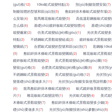
(guī)格(
12
)
10kv歐式箱變特點(
3
)
預(yù)制艙殼體安裝(
7
)
制艙殼體的型號和區(qū)別(
5
)
敷鋁鋅掛木條歐式箱變市場(
2
)
么安裝(
4
)
龍馬雕花板歐式箱變(
5
)
高低溫彩鋼板歐式箱變
怎么樣(
6
)
基礎(chǔ)鍍鋅板歐式箱變殼體(
4
)
基礎(chǔ)
箱變廠家(
2
)
仿美式箱變結(jié)構(gòu)(
1
)
光伏美式箱變多
特點(
2
)
不銹鋼歐式景觀箱變組成(
2
)
鍍鋅板歐式景觀箱變
變圖紙(
7
)
合肥歐式箱變的型號和區(qū)別(
7
)
彩鋼板10k
(
5
)
敷鋁鋅掛木條歐式景觀箱變圖紙(
2
)
雕花板歐式景觀箱
鍍鋅板歐式景觀箱變(
2
)
美式景觀箱變結(jié)構(gòu)圖(
10
)
變規(guī)格(
3
)
合肥美式箱變結(jié)構(gòu)圖(
8
)
光伏預(y
不銹鋼歐式景觀箱變(
2
)
美式箱變規(guī)格(
12
)
光伏預(yù
變基礎(chǔ)要做多大(
11
)
光伏預(yù)制艙安裝使用說明書(
10
(
6
)
龍馬敷鋁鋅掛木條歐式箱變(
4
)
歐式鍍鋅板景觀箱變怎
片(
1
)
雕花板歐式箱變說明(
1
)
光伏歐式箱變(
4
)
美式箱
木條歐式景觀箱變(
7
)
敷鋁鋅掛木條歐式景觀箱變多少錢(
3
)
礎(chǔ)要做多大(
7
)
光伏預(yù)制艙技術(shù)參數(shù)(
8
)